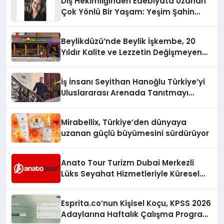
Diş Hekimliğinden Edebiyata Uzanan
Çok Yönlü Bir Yaşam: Yeşim Şahin
Yaman
Beylikdüzü’nde Beylik İşkembe, 20
Yıldır Kalite ve Lezzetin Değişmeyen
Adresi
İş İnsanı Seyithan Hanoğlu Türkiye’yi
Uluslararası Arenada Tanıtmayı
Hedefliyor
Mirabellix, Türkiye’den dünyaya
uzanan güçlü büyümesini sürdürüyor
Anato Tour Turizm Dubai Merkezli
Lüks Seyahat Hizmetleriyle Küresel
Turizmde Öne Çıkıyor
Esprita.co’nun Kişisel Koçu, KPSS 2026
Adaylarına Haftalık Çalışma Programı