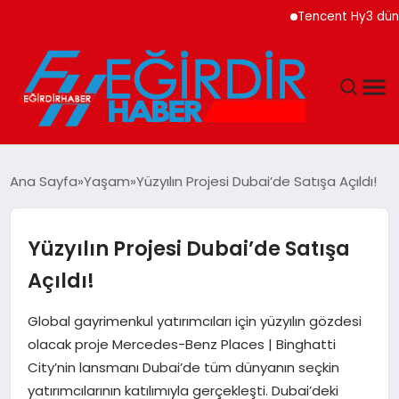
Tencent Hy3 dünya gene
DÜNYA
Ana Sayfa
Yaşam
Yüzyılın Projesi Dubai’de Satışa Açıldı!
EĞITIM
Yüzyılın Projesi Dubai’de Satışa
EKONOMI
Açıldı!
GÜNDEM
Global gayrimenkul yatırımcıları için yüzyılın gözdesi
olacak proje Mercedes-Benz Places | Binghatti
MAGAZIN
City’nin lansmanı Dubai’de tüm dünyanın seçkin
yatırımcılarının katılımıyla gerçekleşti. Dubai’deki
SIYASET