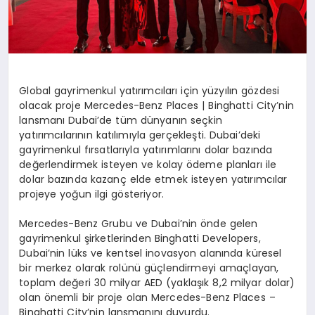
Global gayrimenkul yat
ı
r
ı
mc
ı
lar
ı
i
ç
in y
ü
zy
ı
l
ı
n g
ö
zdesi
olacak proje Mercedes-Benz Places | Binghatti City
’
nin
lansman
ı
Dubai
’
de t
ü
m d
ü
nyan
ı
n se
ç
kin
yat
ı
r
ı
mc
ı
lar
ı
n
ı
n kat
ı
l
ı
m
ı
yla ger
ç
ekle
ş
ti. Dubai
’
deki
gayrimenkul f
ı
rsatlar
ı
yla yat
ı
r
ı
mlar
ı
n
ı
dolar baz
ı
nda
de
ğ
erlendirmek isteyen ve kolay
ö
deme planlar
ı
ile
dolar baz
ı
nda kazan
ç
elde etmek isteyen yat
ı
r
ı
mc
ı
lar
projeye yo
ğ
un ilgi g
ö
steriyor.
Mercedes-Benz Grubu ve Dubai’nin
ö
nde gelen
gayrimenkul
ş
irketlerinden Binghatti Developers,
Dubai’nin l
ü
ks ve kentsel inovasyon alan
ı
nda k
ü
resel
bir merkez olarak rol
ü
n
ü
g
üç
lendirmeyi ama
ç
layan,
toplam de
ğ
eri 30 milyar AED (yakla
şı
k 8,2 milyar dolar)
olan
ö
nemli bir proje olan Mercedes-Benz Places
–
Binghatti City’nin lansman
ı
n
ı
duyurdu.