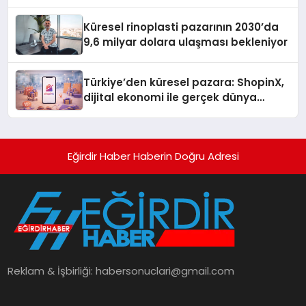
Kuruyor
Küresel rinoplasti pazarının 2030’da
9,6 milyar dolara ulaşması bekleniyor
Türkiye’den küresel pazara: ShopinX,
dijital ekonomi ile gerçek dünya
alışverişini bir araya getirmeyi
hedefliyor
Eğirdir Haber Haberin Doğru Adresi
Reklam & İşbirliği:
habersonuclari@gmail.com