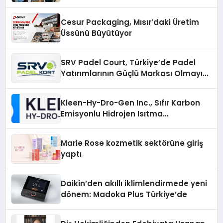
Cesur Packaging, Mısır’daki Üretim
Üssünü Büyütüyor
SRV Padel Court, Türkiye’de Padel
Yatırımlarının Güçlü Markası Olmayı
Sürdürüyor
Kleen-Hy-Dro-Gen Inc., Sıfır Karbon
Emisyonlu Hidrojen Isıtma
Teknolojisinde ISO ve TSSA
Düzenleyici Onaylarını Aldı
Marie Rose kozmetik sektörüne giriş
yaptı
Daikin’den akıllı iklimlendirmede yeni
dönem: Madoka Plus Türkiye’de