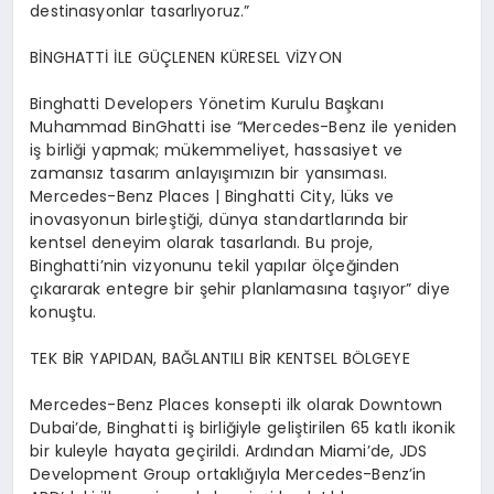
destinasyonlar tasarl
ı
yoruz.
”
B
İ
NGHATT
İ İ
LE G
ÜÇ
LENEN K
Ü
RESEL V
İ
ZYON
Binghatti Developers Y
ö
netim Kurulu Ba
ş
kan
ı
Muhammad BinGhatti ise
“
Mercedes-Benz ile yeniden
i
ş
birli
ğ
i yapmak; m
ü
kemmeliyet, hassasiyet ve
zamans
ı
z tasar
ı
m anlay
ışı
m
ı
z
ı
n bir yans
ı
mas
ı
.
Mercedes-Benz Places | Binghatti City, l
ü
ks ve
inovasyonun birle
ş
ti
ğ
i, d
ü
nya standartlar
ı
nda bir
kentsel deneyim olarak tasarland
ı
. Bu proje,
Binghatti
’
nin vizyonunu tekil yap
ı
lar
ö
l
ç
e
ğ
inden
çı
kararak entegre bir
ş
ehir planlamas
ı
na ta
şı
yor
”
diye
konu
ş
tu.
TEK B
İ
R YAPIDAN, BA
Ğ
LANTILI B
İ
R KENTSEL B
Ö
LGEYE
Mercedes-Benz Places konsepti ilk olarak Downtown
Dubai
’
de, Binghatti i
ş
birli
ğ
iyle geli
ş
tirilen 65 katl
ı
ikonik
bir kuleyle hayata ge
ç
irildi. Ard
ı
ndan Miami
’
de, JDS
Development Group ortakl
ığı
yla Mercedes-Benz
’
in