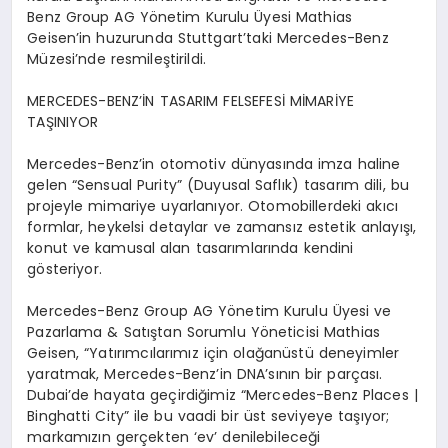
Benz Group AG Y
ö
netim Kurulu
Ü
yesi Mathias
Geisen’in huzurunda Stuttgart’taki Mercedes-Benz
M
ü
zesi’nde resmile
ş
tirildi.
MERCEDES-BENZ
’İ
N TASARIM FELSEFES
İ
M
İ
MAR
İ
YE
TA
Ş
INIYOR
Mercedes-Benz
’
in otomotiv d
ü
nyas
ı
nda imza haline
gelen
“
Sensual Purity
”
(Duyusal Safl
ı
k)
tasar
ı
m dili, bu
projeyle mimariye uyarlan
ı
yor. Otomobillerdeki ak
ı
c
ı
formlar, heykelsi detaylar ve zamans
ı
z estetik anlay
ışı
,
konut ve kamusal alan tasar
ı
mlar
ı
nda kendini
g
ö
steriyor.
Mercedes-Benz Group AG Y
ö
netim Kurulu
Ü
yesi ve
Pazarlama & Sat
ış
tan Sorumlu Y
ö
neticisi
Mathias
Geisen
,
“
Yat
ı
r
ı
mc
ı
lar
ı
m
ı
z i
ç
in ola
ğ
an
ü
st
ü
deneyimler
yaratmak, Mercedes-Benz
’
in DNA
’
s
ı
n
ı
n bir par
ç
as
ı
.
Dubai
’
de hayata ge
ç
irdi
ğ
imiz
“
Mercedes-Benz Places |
Binghatti City
”
ile bu vaadi bir
ü
st seviyeye ta
şı
yor;
markam
ı
z
ı
n ger
ç
ekten
‘
ev
’
denilebilece
ğ
i