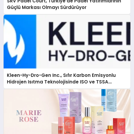
SRV Padel Court, Türkiye’de Padel Yatırımlarının
Güçlü Markası Olmayı Sürdürüyor
Kleen-Hy-Dro-Gen Inc., Sıfır Karbon Emisyonlu
Hidrojen Isıtma Teknolojisinde ISO ve TSSA
Düzenleyici Onaylarını Aldı