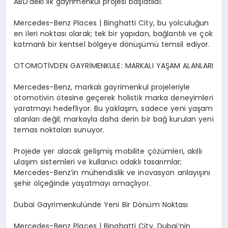
ABD
’
deki ilk gayrimenkul projesi ba
ş
lat
ı
ld
ı
.
Mercedes-Benz Places | Binghatti City, bu yolculu
ğ
un
en ileri noktas
ı
olarak; tek bir yap
ı
dan, ba
ğ
lant
ı
l
ı
ve
ç
ok
katmanl
ı
bir kentsel b
ö
lgeye d
ö
n
üşü
m
ü
temsil ediyor.
OTOMOT
İ
VDEN GAYR
İ
MENKULE: MARKALI YA
Ş
AM ALANLARI
Mercedes-Benz, markal
ı
gayrimenkul projeleriyle
otomotivin
ö
tesine ge
ç
erek holistik marka deneyimleri
yaratmay
ı
hedefliyor. Bu yakla
şı
m, sadece yeni ya
ş
am
alanlar
ı
de
ğ
il; markayla daha derin bir ba
ğ
kurulan yeni
temas noktalar
ı
sunuyor.
Projede yer alacak geli
ş
mi
ş
mobilite
çö
z
ü
mleri, ak
ı
ll
ı
ula
şı
m sistemleri ve kullan
ı
c
ı
odakl
ı
tasar
ı
mlar;
Mercedes-Benz
’
in m
ü
hendislik ve inovasyon anlay
ışı
n
ı
ş
ehir
ö
l
ç
e
ğ
inde ya
ş
atmay
ı
ama
ç
l
ı
yor.
Dubai Gayrimenkul
ü
nde Yeni Bir D
ö
n
ü
m Noktas
ı
Mercedes-Benz Places | Binghatti City, Dubai
’
nin