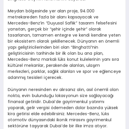
Meydan b
ö
lgesinde yer alan proje, 94.000
metrekareden fazla bir alan
ı
kapsayacak ve
Mercedes-Benz’in “Duyusal Safl
ı
k” tasar
ı
m felsefesini
yans
ı
tan, ger
ç
ek bir “
ş
ehir i
ç
inde
ş
ehir” olarak
tasarlanan, tamamen entegre ve kendi kendine yeten
bir ekosistem olarak
ş
ekillenecek. D
ü
nyan
ı
n en
ö
nemli
yap
ı
geli
ş
tiricilerinden biri olan
“
Binghatti
”
nin
geli
ş
tiricisinin tarihinde bir ilk olan bu ana plan,
Mercedes-Benz markal
ı
l
ü
ks konut kulelerinin yan
ı
s
ı
ra
k
ü
lt
ü
rel mekanlar, perakende alanlar
ı
, ula
şı
m
merkezleri, parklar, sa
ğ
l
ı
k alanlar
ı
ve spor ve e
ğ
lenceye
adanm
ış
tesisleri i
ç
erecek.
D
ü
nyan
ı
n neresinden ev al
ı
rsan
ı
z al
ı
n, as
ı
l
ö
nemli olan
nokta, evin bulundu
ğ
u lokasyonun size sa
ğ
layaca
ğı
finansal getiridir. Dubai
’
de gayrimenkul yat
ı
r
ı
m
ı
yaparak, gelir vergisi
ö
demeden dolar baz
ı
nda y
ü
ksek
kira getirisi elde edebilirsiniz. Mercedes-Benz, l
ü
ks
otomotiv d
ü
nyas
ı
ndaki ikonik miras
ı
n
ı
gayrimenkul
sekt
ö
r
ü
ne ta
şı
yarak Dubai
’
de bir ilke imza at
ı
yor.