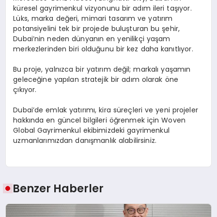
k
ü
resel gayrimenkul vizyonunu bir ad
ı
m ileri ta
şı
yor.
L
ü
ks, marka de
ğ
eri, mimari tasar
ı
m ve yat
ı
r
ı
m
potansiyelini tek bir projede bulu
ş
turan bu
ş
ehir,
Dubai
’
nin neden d
ü
nyan
ı
n en yenilik
ç
i ya
ş
am
merkezlerinden biri oldu
ğ
unu bir kez daha kan
ı
tl
ı
yor.
Bu proje, yaln
ı
zca bir yat
ı
r
ı
m de
ğ
il; markal
ı
ya
ş
am
ı
n
gelece
ğ
ine yap
ı
lan stratejik bir ad
ı
m olarak
ö
ne
çı
k
ı
yor.
Dubai
’
de emlak yat
ı
r
ı
m
ı
, kira s
ü
re
ç
leri ve yeni projeler
hakk
ı
nda en g
ü
ncel bilgileri
öğ
renmek i
ç
in Woven
Global Gayrimenkul ekibimizdeki gayrimenkul
uzmanlar
ı
m
ı
zdan dan
ış
manl
ı
k alabilirsiniz.
Benzer Haberler