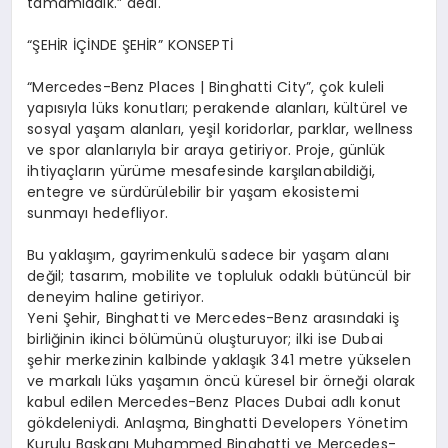
tamamlad
ı
k.
”
dedi.
“Ş
EH
İ
R
İÇİ
NDE
Ş
EH
İ
R
”
KONSEPT
İ
“
Mercedes-Benz Places | Binghatti City
”
,
ç
ok kuleli
yap
ı
s
ı
yla l
ü
ks konutlar
ı
; perakende alanlar
ı
, k
ü
lt
ü
rel ve
sosyal ya
ş
am alanlar
ı
, ye
ş
il koridorlar, parklar, wellness
ve spor alanlar
ı
yla bir araya getiriyor. Proje, g
ü
nl
ü
k
ihtiya
ç
lar
ı
n y
ü
r
ü
me mesafesinde kar
şı
lanabildi
ğ
i,
entegre ve s
ü
rd
ü
r
ü
lebilir bir ya
ş
am ekosistemi
sunmay
ı
hedefliyor.
Bu yakla
şı
m, gayrimenkul
ü
sadece bir ya
ş
am alan
ı
de
ğ
il;
tasar
ı
m, mobilite ve topluluk odakl
ı
b
ü
t
ü
nc
ü
l bir
deneyim
haline getiriyor.
Yeni
Ş
ehir, Binghatti ve Mercedes-Benz aras
ı
ndaki i
ş
birli
ğ
inin ikinci b
ö
l
ü
m
ü
n
ü
olu
ş
turuyor; ilki ise Dubai
ş
ehir merkezinin kalbinde yakla
şı
k 341 metre y
ü
kselen
ve markal
ı
l
ü
ks ya
ş
am
ı
n
ö
nc
ü
k
ü
resel bir
ö
rne
ğ
i olarak
kabul edilen Mercedes-Benz Places Dubai adl
ı
konut
g
ö
kdeleniydi. Anla
ş
ma, Binghatti Developers Y
ö
netim
Kurulu Ba
ş
kan
ı
Muhammed Binghatti ve Mercedes-