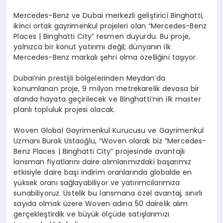
Mercedes-Benz ve Dubai merkezli geli
ş
tirici Binghatti,
ikinci ortak gayrimenkul projeleri olan
“
Mercedes-Benz
Places | Binghatti City
”
resmen duyurdu. Bu proje,
yaln
ı
zca bir konut yat
ı
r
ı
m
ı
de
ğ
il; d
ü
nyan
ı
n ilk
Mercedes-Benz markal
ı ş
ehri olma
ö
zelli
ğ
ini ta
şı
yor.
Dubai
’
nin prestijli b
ö
lgelerinden Meydan
’
da
konumlanan proje, 9 milyon metrekarelik devasa bir
alanda hayata ge
ç
irilecek ve Binghatti
’
nin ilk master
planl
ı
topluluk projesi olacak.
Woven Global Gayrimenkul Kurucusu ve Gayrimenkul
Uzman
ı
Burak Ustao
ğ
lu,
“
Woven olarak biz
“
Mercedes-
Benz Places | Binghatti City
”
projesinde avantajl
ı
lansman fiyatlar
ı
n
ı
daire al
ı
mlar
ı
m
ı
zdaki ba
ş
ar
ı
m
ı
z
etkisiyle daire ba
şı
indirim oranlar
ı
nda globalde en
y
ü
ksek oran
ı
sa
ğ
layabiliyor ve yat
ı
r
ı
mc
ı
lar
ı
m
ı
za
sunabiliyoruz.
Ü
stelik bu lansmana
ö
zel avantaj, s
ı
n
ı
rl
ı
say
ı
da olmak
ü
zere
Woven ad
ı
na
50 dair
elik al
ı
m
ger
ç
ekle
ş
tirdik ve b
ü
y
ü
k
ö
l
çü
de sat
ış
lar
ı
m
ı
z
ı