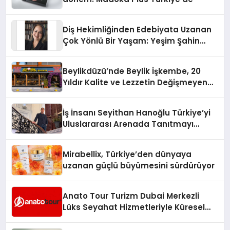
Diş Hekimliğinden Edebiyata Uzanan
Çok Yönlü Bir Yaşam: Yeşim Şahin
Yaman
Beylikdüzü’nde Beylik İşkembe, 20
Yıldır Kalite ve Lezzetin Değişmeyen
Adresi
İş İnsanı Seyithan Hanoğlu Türkiye’yi
Uluslararası Arenada Tanıtmayı
Hedefliyor
Mirabellix, Türkiye’den dünyaya
uzanan güçlü büyümesini sürdürüyor
Anato Tour Turizm Dubai Merkezli
Lüks Seyahat Hizmetleriyle Küresel
Turizmde Öne Çıkıyor