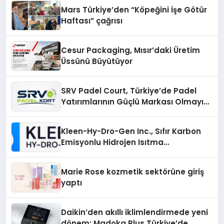
Mars Türkiye’den “Köpeğini İşe Götür
Haftası” çağrısı
Cesur Packaging, Mısır’daki Üretim
Üssünü Büyütüyor
SRV Padel Court, Türkiye’de Padel
Yatırımlarının Güçlü Markası Olmayı
Sürdürüyor
Kleen-Hy-Dro-Gen Inc., Sıfır Karbon
Emisyonlu Hidrojen Isıtma
Teknolojisinde ISO ve TSSA
Düzenleyici Onaylarını Aldı
Marie Rose kozmetik sektörüne giriş
yaptı
Daikin’den akıllı iklimlendirmede yeni
dönem: Madoka Plus Türkiye’de