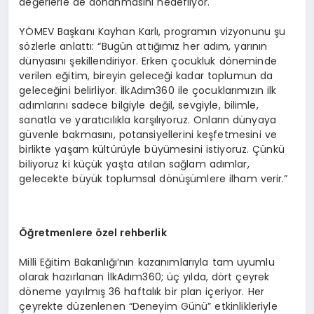
değerlerle de donanmasını hedefliyor.
YÖMEV Başkanı Kayhan Karlı, programın vizyonunu şu
sözlerle anlattı: “Bugün attığımız her adım, yarının
dünyasını şekillendiriyor. Erken çocukluk döneminde
verilen eğitim, bireyin geleceği kadar toplumun da
geleceğini belirliyor. İlkAdım360 ile çocuklarımızın ilk
adımlarını sadece bilgiyle değil, sevgiyle, bilimle,
sanatla ve yaratıcılıkla karşılıyoruz. Onların dünyaya
güvenle bakmasını, potansiyellerini keşfetmesini ve
birlikte yaşam kültürüyle büyümesini istiyoruz. Çünkü
biliyoruz ki küçük yaşta atılan sağlam adımlar,
gelecekte büyük toplumsal dönüşümlere ilham verir.”
Öğretmenlere
özel rehberlik
Milli Eğitim Bakanlığı’nın kazanımlarıyla tam uyumlu
olarak hazırlanan İlkAdım360; üç yılda, dört çeyrek
döneme yayılmış 36 haftalık bir plan içeriyor. Her
çeyrekte düzenlenen “Deneyim Günü” etkinlikleriyle