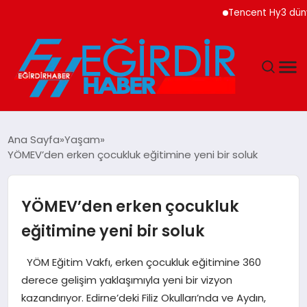
Tencent Hy3 dünya ge
DÜNYA
Ana Sayfa
Yaşam
YÖMEV’den erken çocukluk eğitimine yeni bir soluk
EĞITIM
EKONOMI
YÖMEV’den erken çocukluk
eğitimine yeni bir soluk
GÜNDEM
YÖM Eğitim Vakfı, erken çocukluk eğitimine 360
MAGAZIN
derece gelişim yaklaşımıyla yeni bir vizyon
kazandırıyor. Edirne’deki Filiz Okulları’nda ve Aydın,
SIYASET