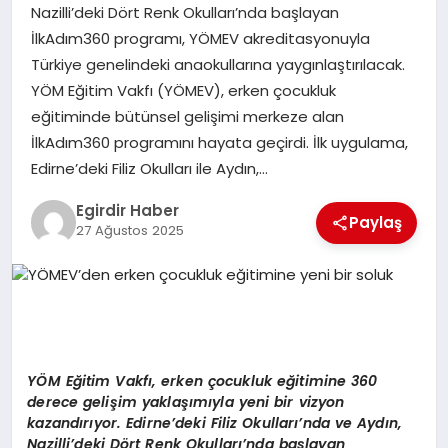
Nazilli’deki Dört Renk Okulları’nda başlayan
İlkAdım360 programı, YÖMEV akreditasyonuyla
SPOR
Türkiye genelindeki anaokullarına yaygınlaştırılacak.
YÖM Eğitim Vakfı (YÖMEV), erken çocukluk
TEKNOLOJI
eğitiminde bütünsel gelişimi merkeze alan
İlkAdım360 programını hayata geçirdi. İlk uygulama,
YAŞAM
Edirne’deki Filiz Okulları ile Aydın,…
Egirdir Haber
Paylaş
27 Ağustos 2025
Y
ÖM Eğitim Vakfı, erken çocukluk eğitimine 360
derece gelişim yaklaşımıyla yeni bir vizyon
kazandırıyor. Edirne’deki Filiz Okulları’nda ve Aydın,
Nazilli’deki D
ö
rt Renk Okulları’nda başlayan