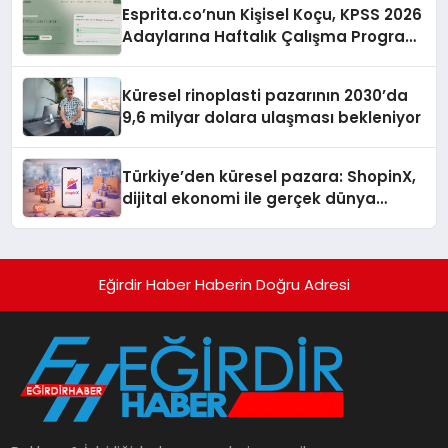
Esprita.co’nun Kişisel Koçu, KPSS 2026
Adaylarına Haftalık Çalışma Programı
Kuruyor
Küresel rinoplasti pazarının 2030’da
9,6 milyar dolara ulaşması bekleniyor
Türkiye’den küresel pazara: ShopinX,
dijital ekonomi ile gerçek dünya
alışverişini bir araya getirmeyi
hedefliyor
Eğirdir Haber Haberin Doğru Adresi