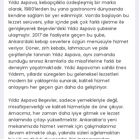
Yıldız Aspava, kebapçılıkla özdeşleşmiş bir marka
olarak, 1980’lerden bu yana gastronomi dünyasında
kendine sağlam bir yer edinmiştir. Van’da başlayan bu
lezzet serüveni, yıllar içinde pek çok farklı işletme ile
genişleyerek Beşevler’deki Yıldız Aspava şubesine
ulaşmıştır. 2017’de faaliyete geçen bu şube,
Ankara’daki kebap severlere özgün menüsüyle hizmet
veriyor. Döner, zirh kebabı, lahmacun ve pide
çeşitleriyle tanınan Yıldız Aspava, aynı zamanda
sunduğu sınırsız ikramlarla da misafirlerine farklı bir
deneyim yaşatmaktadır. Yıldız Aspava’nın sahibi Enes
Yıldırım, yıllardır süregelen bu geleneksel lezzetleri
modern bir yaklaşımla sunarak, kaliteli hizmet
anlayışını her geçen gün daha da geliştiriyor.
Yıldız Aspava Beşevler, sadece yemekleriyle değil,
misafirperverliği ve kaliteli hizmetiyle de öne çıkıyor.
Amacımız, her zaman daha iyiye gitmek ve lezzet
anlamında çıtayı yükseltmektir. Ankaralılar’a yeni
mekanımızda hizmet vermek için çalışmalarımız
devam etmekte olup, yakında sizleri ağırlamaktan