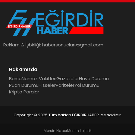
Reklam & İşbirliği:
habersonuclari@gmail.com
Hakkımızda
Borsa
Namaz Vakitleri
Gazeteler
Hava Durumu
Puan Durumu
Hisseler
Pariteler
Yol Durumu
Kripto Paralar
Copyright © 2025 Tüm hakları EĞİRDİRHABER 'de saklıdır.
Mersin Haber
Mersin Lojistik