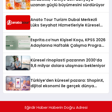
uzanan güçlü büyümesini sürdürüyor
Anato Tour Turizm Dubai Merkezli
Lüks Seyahat Hizmetleriyle Küresel
Turizmde Öne Çıkıyor
Esprita.co’nun Kişisel Koçu, KPSS 2026
Adaylarına Haftalık Çalışma Programı
Kuruyor
Küresel rinoplasti pazarının 2030’da
9,6 milyar dolara ulaşması bekleniyor
Türkiye’den küresel pazara: ShopinX,
dijital ekonomi ile gerçek dünya
alışverişini bir araya getirmeyi
hedefliyor
Eğirdir Haber Haberin Doğru Adresi