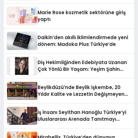
Teknolojisinde ISO ve TSSA
Düzenleyici Onaylarını Aldı
Marie Rose kozmetik sektörüne giriş
yaptı
Daikin’den akıllı iklimlendirmede yeni
dönem: Madoka Plus Türkiye’de
Diş Hekimliğinden Edebiyata Uzanan
Çok Yönlü Bir Yaşam: Yeşim Şahin
Yaman
Beylikdüzü’nde Beylik İşkembe, 20
Yıldır Kalite ve Lezzetin Değişmeyen
Adresi
İş İnsanı Seyithan Hanoğlu Türkiye’yi
Uluslararası Arenada Tanıtmayı
Hedefliyor
Mirabellix, Türkiye’den dünyaya