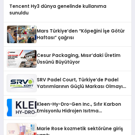
Tencent Hy3 dünya genelinde kullanıma
sunuldu
Mars Türkiye’den “Köpeğini İşe Götür
Haftası” çağrısı
Cesur Packaging, Mısır’daki Üretim
Üssünü Büyütüyor
SRV Padel Court, Türkiye’de Padel
Yatırımlarının Güçlü Markası Olmayı
Sürdürüyor
Kleen-Hy-Dro-Gen Inc., Sıfır Karbon
Emisyonlu Hidrojen Isıtma
Teknolojisinde ISO ve TSSA
Düzenleyici Onaylarını Aldı
Marie Rose kozmetik sektörüne giriş