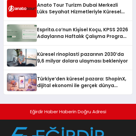
Anato Tour Turizm Dubai Merkezli
Lüks Seyahat Hizmetleriyle Küresel
Turizmde Öne Çıkıyor
Esprita.co’nun Kişisel Koçu, KPSS 2026
Adaylarına Haftalık Çalışma Programı
Kuruyor
Küresel rinoplasti pazarının 2030’da
9,6 milyar dolara ulaşması bekleniyor
Türkiye’den küresel pazara: ShopinX,
dijital ekonomi ile gerçek dünya
alışverişini bir araya getirmeyi
hedefliyor
Eğirdir Haber Haberin Doğru Adresi