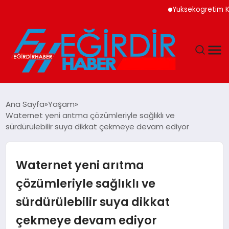
Yuksekogretim Kurumu Di
DÜNYA
Ana Sayfa
Yaşam
Waternet yeni arıtma çözümleriyle sağlıklı ve
EĞITIM
sürdürülebilir suya dikkat çekmeye devam ediyor
EKONOMI
Waternet yeni arıtma
GÜNDEM
çözümleriyle sağlıklı ve
sürdürülebilir suya dikkat
MAGAZIN
çekmeye devam ediyor
SIYASET