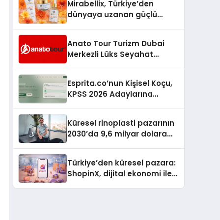
Mirabellix, Türkiye’den
dünyaya uzanan güçlü
büyümesini sürdürüyor
Anato Tour Turizm Dubai
Merkezli Lüks Seyahat
Hizmetleriyle Küresel
Turizmde Öne Çıkıyor
Esprita.co’nun Kişisel Koçu,
KPSS 2026 Adaylarına
Haftalık Çalışma Programı
Kuruyor
Küresel rinoplasti pazarının
2030’da 9,6 milyar dolara
ulaşması bekleniyor
Türkiye’den küresel pazara:
ShopinX, dijital ekonomi ile
gerçek dünya alışverişini bir
araya getirmeyi hedefliyor