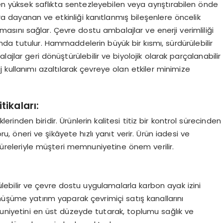
 yüksek saflıkta sentezleyebilen veya ayrıştırabilen önde
ara dayanan ve etkinliği kanıtlanmış bileşenlere öncelik
 olmasını sağlar. Çevre dostu ambalajlar ve enerji verimliliği
landa tutulur. Hammaddelerin büyük bir kısmı, sürdürülebilir
ajlar geri dönüştürülebilir ve biyolojik olarak parçalanabilir
kullanımı azaltılarak çevreye olan etkiler minimize
ikaları:
rinden biridir. Ürünlerin kalitesi titiz bir kontrol sürecinden
, öneri ve şikâyete hızlı yanıt verir. Ürün iadesi ve
 süreleriyle müşteri memnuniyetine önem verilir.
ülebilir ve çevre dostu uygulamalarla karbon ayak izini
nüşüme yatırım yaparak çevrimiçi satış kanallarını
niyetini en üst düzeyde tutarak, toplumu sağlık ve