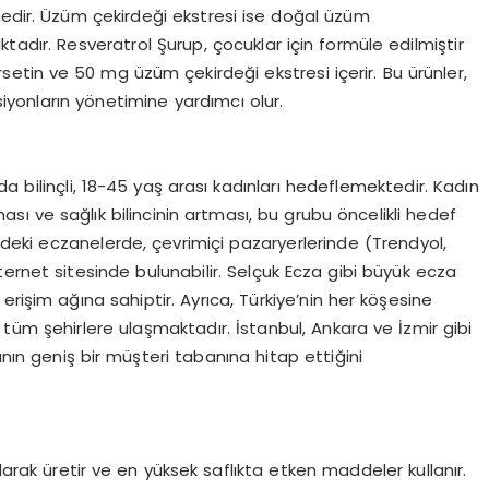
tedir. Üzüm çekirdeği ekstresi ise doğal üzüm
tadır. Resveratrol Şurup, çocuklar için formüle edilmiştir
setin ve 50 mg üzüm çekirdeği ekstresi içerir. Bu ürünler,
ksiyonların yönetimine yardımcı olur.
 bilinçli, 18-45 yaş arası kadınları hedeflemektedir. Kadın
lması ve sağlık bilincinin artması, bu grubu öncelikli hedef
indeki eczanelerde, çevrimiçi pazaryerlerinde (Trendyol,
ernet sitesinde bulunabilir. Selçuk Ecza gibi büyük ecza
r erişim ağına sahiptir. Ayrıca, Türkiye’nin her köşesine
k tüm şehirlere ulaşmaktadır. İstanbul, Ankara ve İzmir gibi
anın geniş bir müşteri tabanına hitap ettiğini
larak üretir ve en yüksek saflıkta etken maddeler kullanır.