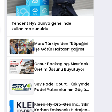
Tencent Hy3 dünya genelinde
kullanıma sunuldu
Mars Türkiye’den “Köpeğini
İşe Götür Haftası” çağrısı
Cesur Packaging, Mısır’daki
Üretim Üssünü Büyütüyor
SRV Padel Court, Türkiye’de
Padel Yatırımlarının Güçlü
Markası Olmayı Sürdürüyor
Kleen-Hy-Dro-Gen Inc., Sıfır
Karbon Emisyonlu Hidrojen