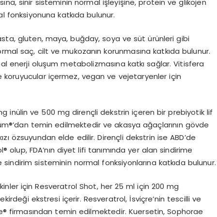
a, sinir sisteminin normal işleyişine, protein ve glikojen
l fonksiyonuna katkıda bulunur.
şasta, gluten, maya, buğday, soya ve süt ürünleri gibi
, normal saç, cilt ve mukozanın korunmasına katkıda bulunur.
mal enerji oluşum metabolizmasına katkı sağlar. Vitisfera
 ve koruyucular içermez, vegan ve vejetaryenler için
inülin ve 500 mg dirençli dekstrin içeren bir prebiyotik lif
egum®️’dan temin edilmektedir ve akasya ağaçlarının gövde
zı özsuyundan elde edilir. Dirençli dekstrin ise ABD’de
l®️ olup, FDA’nın diyet lifi tanımında yer alan sindirime
 ve sindirim sisteminin normal fonksiyonlarına katkıda bulunur.
şkinler için Resveratrol Shot, her 25 ml için 200 mg
deği ekstresi içerir. Resveratrol, İsviçre’nin tescilli ve
e®️ firmasından temin edilmektedir. Kuersetin, Sophorae