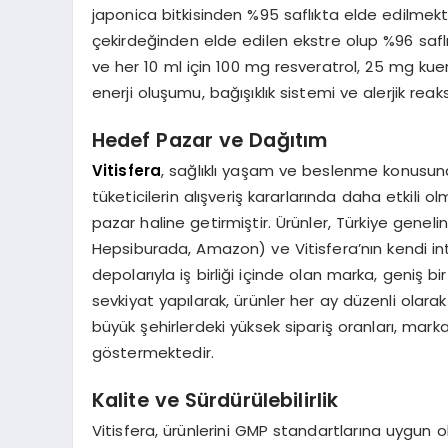
japonica bitkisinden %95 saflıkta elde edilmek
çekirdeğinden elde edilen ekstre olup %96 saflık
ve her 10 ml için 100 mg resveratrol, 25 mg kuer
enerji oluşumu, bağışıklık sistemi ve alerjik rea
Hedef Pazar ve Dağıtım
Vitisfera
, sağlıklı yaşam ve beslenme konusunda
tüketicilerin alışveriş kararlarında daha etkili o
pazar haline getirmiştir. Ürünler, Türkiye genel
Hepsiburada, Amazon) ve Vitisfera’nın kendi int
depolarıyla iş birliği içinde olan marka, geniş bi
sevkiyat yapılarak, ürünler her ay düzenli olara
büyük şehirlerdeki yüksek sipariş oranları, mark
göstermektedir.
Kalite ve Sürdürülebilirlik
Vitisfera, ürünlerini GMP standartlarına uygun o