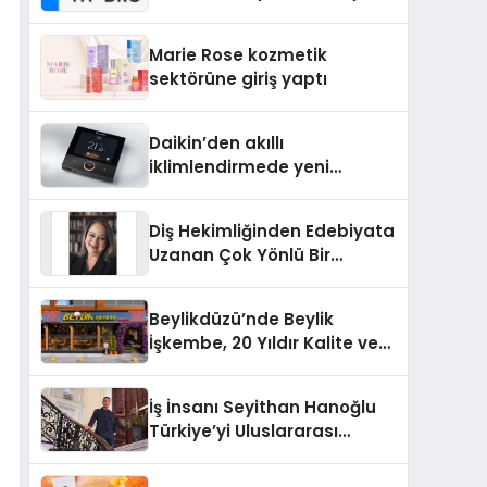
Isıtma Teknolojisinde ISO ve
TSSA Düzenleyici Onaylarını
Marie Rose kozmetik
Aldı
sektörüne giriş yaptı
Daikin’den akıllı
iklimlendirmede yeni
dönem: Madoka Plus
Türkiye’de
Diş Hekimliğinden Edebiyata
Uzanan Çok Yönlü Bir
Yaşam: Yeşim Şahin Yaman
Beylikdüzü’nde Beylik
İşkembe, 20 Yıldır Kalite ve
Lezzetin Değişmeyen Adresi
İş İnsanı Seyithan Hanoğlu
Türkiye’yi Uluslararası
Arenada Tanıtmayı
Hedefliyor