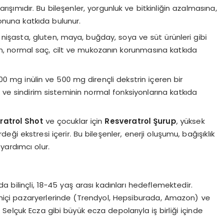
ışımıdır. Bu bileşenler, yorgunluk ve bitkinliğin azalmasına,
onuna katkıda bulunur.
, nişasta, gluten, maya, buğday, soya ve süt ürünleri gibi
otin, normal saç, cilt ve mukozanın korunmasına katkıda
0 mg inülin ve 500 mg dirençli dekstrin içeren bir
sak ve sindirim sisteminin normal fonksiyonlarına katkıda
ratrol Shot
ve çocuklar için
Resveratrol Şurup
, yüksek
eği ekstresi içerir. Bu bileşenler, enerji oluşumu, bağışıklık
yardımcı olur.
 bilinçli, 18-45 yaş arası kadınları hedeflemektedir.
imiçi pazaryerlerinde (Trendyol, Hepsiburada, Amazon) ve
. Selçuk Ecza gibi büyük ecza depolarıyla iş birliği içinde