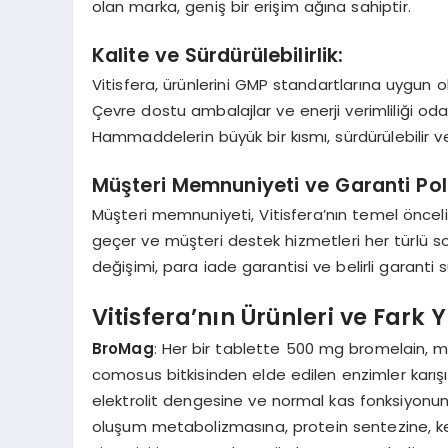
olan marka, geniş bir erişim ağına sahiptir.
Kalite ve Sürdürülebilirlik:
Vitisfera, ürünlerini GMP standartlarına uygun o
Çevre dostu ambalajlar ve enerji verimliliği odakl
Hammaddelerin büyük bir kısmı, sürdürülebilir ve
Müşteri Memnuniyeti ve Garanti Polit
Müşteri memnuniyeti, Vitisfera’nın temel öncelikle
geçer ve müşteri destek hizmetleri her türlü soru
değişimi, para iade garantisi ve belirli garanti
Vitisfera’nın Ürünleri ve Fark 
BroMag
: Her bir tablette 500 mg bromelain, 
comosus bitkisinden elde edilen enzimler karışım
elektrolit dengesine ve normal kas fonksiyonu
oluşum metabolizmasına, protein sentezine, kem