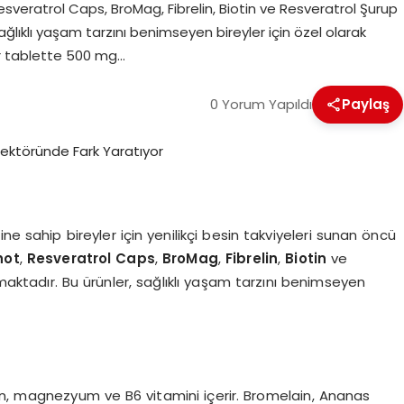
sveratrol Caps, BroMag, Fibrelin, Biotin ve Resveratrol Şurup
sağlıklı yaşam tarzını benimseyen bireyler için özel olarak
bir tablette 500 mg…
0 Yorum Yapıldı
Paylaş
cine sahip bireyler için yenilikçi besin takviyeleri sunan öncü
hot
,
Resveratrol Caps
,
BroMag
,
Fibrelin
,
Biotin
ve
nmaktadır. Bu ürünler, sağlıklı yaşam tarzını benimseyen
n, magnezyum ve B6 vitamini içerir. Bromelain, Ananas