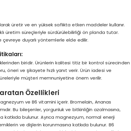
larak üretir ve en yüksek saflıkta etken maddeler kullanır.
ı üretim süreçleriyle sürdürülebilirliği ön planda tutar.
 çevreye duyarlı yöntemlerle elde edilir.
ikaları:
rinden biridir. Ürünlerin kalitesi titiz bir kontrol sürecinden
, öneri ve şikayete hızlı yanıt verir. Ürün iadesi ve
 süreleriyle müşteri memnuniyetine önem verilir.
Yaratan Özellikleri
magnezyum ve B6 vitamini içerir. Bromelain, Ananas
ıdır. Bu bileşenler, yorgunluk ve bitkinliğin azalmasına,
na katkıda bulunur. Ayrıca magnezyum, normal enerji
iklerin ve dişlerin korunmasına katkıda bulunur. B6