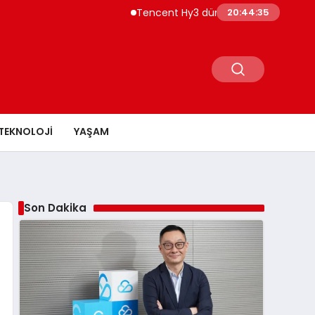
Tencent Hy3 dünya genelinde kullanıma s
20:44:36
TEKNOLOJI
YAŞAM
Son Dakika