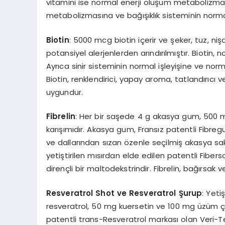
vitamini ise normal enerji oluşum metabolizmasın
metabolizmasına ve bağışıklık sisteminin norma
Biotin
: 5000 mcg biotin içerir ve şeker, tuz, ni
potansiyel alerjenlerden arındırılmıştır. Biotin
Ayrıca sinir sisteminin normal işleyişine ve nor
Biotin, renklendirici, yapay aroma, tatlandırıcı
uygundur.
Fibrelin
: Her bir saşede 4 g akasya gum, 500 mg 
karışımıdır. Akasya gum, Fransız patentli Fibr
ve dallarından sızan özenle seçilmiş akasya sakı
yetiştirilen mısırdan elde edilen patentli Fiberso
dirençli bir maltodekstrindir. Fibrelin, bağırsak
Resveratrol Shot ve Resveratrol Şurup
: Yeti
resveratrol, 50 mg kuersetin ve 100 mg üzüm çekir
patentli trans-Resveratrol markası olan Veri-T