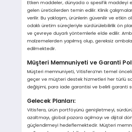
Etken maddeler, dünyada o spesifik maddeyi en
gelen üreticilerden temin edilir. Klinik çalışmal
verilir. Bu yaklaşım, ürünlerin güvenilir ve etkin
odaklı üretim süreçleriyle sürdürülebilirlik ön p
ve çevreye duyarlı yöntemlerle elde edilir. Ambal
malzemelerden yapılmış olup, gereksiz ambalaj 
edilmektedir.
Müşteri Memnuniyeti ve Garanti Polit
Müşteri memnuniyeti, Vitisfera’nın temel öncelikle
geçer ve müşteri destek hizmetleri her türlü soru
değişimi, para iade garantisi ve belirli garanti
Gelecek Planları:
Vitisfera, ürün portföyünü genişletmeyi, sürdür
azaltmayı, global pazara açılmayı ve dijital dö
güçlendirmeyi hedeflemektedir. Müşteri memnu