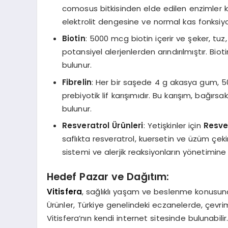
comosus bitkisinden elde edilen enzimler kar
elektrolit dengesine ve normal kas fonksiy
Biotin
: 5000 mcg biotin içerir ve şeker, tuz
potansiyel alerjenlerden arındırılmıştır. Bi
bulunur.
Fibrelin
: Her bir saşede 4 g akasya gum, 50
prebiyotik lif karışımıdır. Bu karışım, bağır
bulunur.
Resveratrol Ürünleri
: Yetişkinler için
Resve
saflıkta resveratrol, kuersetin ve üzüm çekird
sistemi ve alerjik reaksiyonların yönetimine 
Hedef Pazar ve Dağıtım:
Vitisfera
, sağlıklı yaşam ve beslenme konusunda
Ürünler, Türkiye genelindeki eczanelerde, çevr
Vitisfera’nın kendi internet sitesinde bulunabilir