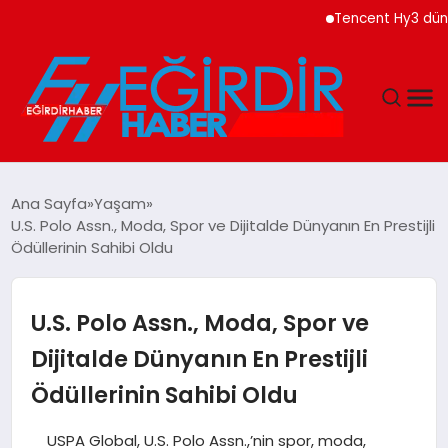
Tencent Hy3 dünya gene
DÜNYA
Ana Sayfa
Yaşam
U.S. Polo Assn., Moda, Spor ve Dijitalde Dünyanın En Prestijli
EĞITIM
Ödüllerinin Sahibi Oldu
EKONOMI
U.S. Polo Assn., Moda, Spor ve
GÜNDEM
Dijitalde Dünyanın En Prestijli
Ödüllerinin Sahibi Oldu
MAGAZIN
USPA Global, U.S. Polo Assn.,’nin spor, moda,
SIYASET