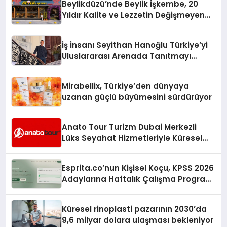
Beylikdüzü’nde Beylik İşkembe, 20
Yıldır Kalite ve Lezzetin Değişmeyen
Adresi
İş İnsanı Seyithan Hanoğlu Türkiye’yi
Uluslararası Arenada Tanıtmayı
Hedefliyor
Mirabellix, Türkiye’den dünyaya
uzanan güçlü büyümesini sürdürüyor
Anato Tour Turizm Dubai Merkezli
Lüks Seyahat Hizmetleriyle Küresel
Turizmde Öne Çıkıyor
Esprita.co’nun Kişisel Koçu, KPSS 2026
Adaylarına Haftalık Çalışma Programı
Kuruyor
Küresel rinoplasti pazarının 2030’da
9,6 milyar dolara ulaşması bekleniyor