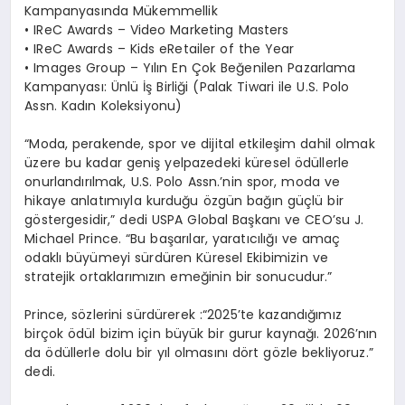
Kampanyasında Mükemmellik
• IReC Awards – Video Marketing Masters
• IReC Awards – Kids eRetailer of the Year
• Images Group – Yılın En Çok Beğenilen Pazarlama
Kampanyası: Ünlü İş Birliği (Palak Tiwari ile U.S. Polo
Assn. Kadın Koleksiyonu)
“Moda, perakende, spor ve dijital etkileşim dahil olmak
üzere bu kadar geniş yelpazedeki küresel ödüllerle
onurlandırılmak, U.S. Polo Assn.’nin spor, moda ve
hikaye anlatımıyla kurduğu özgün bağın güçlü bir
göstergesidir,” dedi USPA Global Başkanı ve CEO’su J.
Michael Prince. “Bu başarılar, yaratıcılığı ve amaç
odaklı büyümeyi sürdüren Küresel Ekibimizin ve
stratejik ortaklarımızın emeğinin bir sonucudur.”
Prince, sözlerini sürdürerek :“2025’te kazandığımız
birçok ödül bizim için büyük bir gurur kaynağı. 2026’nın
da ödüllerle dolu bir yıl olmasını dört gözle bekliyoruz.”
dedi.