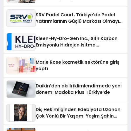
SRV Padel Court, Türkiye’de Padel
Yatırımlarının Güçlü Markası Olmayı
Sürdürüyor
Kleen-Hy-Dro-Gen Inc., Sıfır Karbon
Emisyonlu Hidrojen Isıtma
Teknolojisinde ISO ve TSSA
Düzenleyici Onaylarını Aldı
Marie Rose kozmetik sektörüne giriş
yaptı
Daikin’den akıllı iklimlendirmede yeni
dönem: Madoka Plus Türkiye’de
Diş Hekimliğinden Edebiyata Uzanan
Çok Yönlü Bir Yaşam: Yeşim Şahin
Yaman