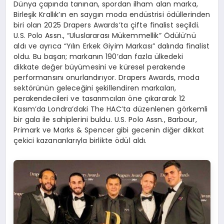
Dünya çapında tanınan, spordan ilham alan marka,
Birleşik Krallık’ın en saygın moda endüstrisi ödüllerinden
biri olan 2025 Drapers Awards’ta çifte finalist seçildi.
U.S. Polo Assn., “Uluslararası Mükemmellik” Ödülü’nü
aldı ve ayrıca “Yılın Erkek Giyim Markası” dalında finalist
oldu. Bu başarı; markanın 190’dan fazla ülkedeki
dikkate değer büyümesini ve küresel perakende
performansını onurlandırıyor. Drapers Awards, moda
sektörünün geleceğini şekillendiren markaları,
perakendecileri ve tasarımcıları öne çıkararak 12
Kasım’da Londra’daki The HAC’ta düzenlenen görkemli
bir gala ile sahiplerini buldu. U.S. Polo Assn., Barbour,
Primark ve Marks & Spencer gibi gecenin diğer dikkat
çekici kazananlarıyla birlikte ödül aldı.