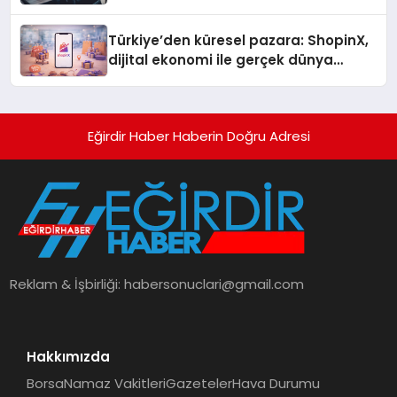
Türkiye’den küresel pazara: ShopinX,
dijital ekonomi ile gerçek dünya
alışverişini bir araya getirmeyi
hedefliyor
Eğirdir Haber Haberin Doğru Adresi
Reklam & İşbirliği:
habersonuclari@gmail.com
Hakkımızda
Borsa
Namaz Vakitleri
Gazeteler
Hava Durumu