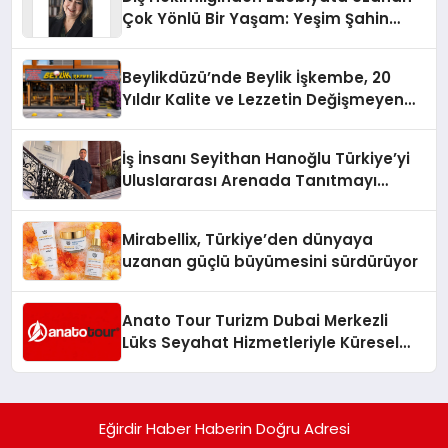
Çok Yönlü Bir Yaşam: Yeşim Şahin
Yaman
Beylikdüzü’nde Beylik İşkembe, 20
Yıldır Kalite ve Lezzetin Değişmeyen
Adresi
İş İnsanı Seyithan Hanoğlu Türkiye’yi
Uluslararası Arenada Tanıtmayı
Hedefliyor
Mirabellix, Türkiye’den dünyaya
uzanan güçlü büyümesini sürdürüyor
Anato Tour Turizm Dubai Merkezli
Lüks Seyahat Hizmetleriyle Küresel
Turizmde Öne Çıkıyor
Eğirdir Haber Haberin Doğru Adresi