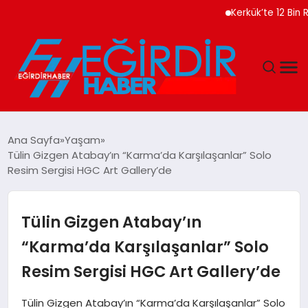
Kerkük’te 12 Bin Ruhsats
DÜNYA
Ana Sayfa
Yaşam
Tülin Gizgen Atabay’ın “Karma’da Karşılaşanlar” Solo
EĞITIM
Resim Sergisi HGC Art Gallery’de
EKONOMI
Tülin Gizgen Atabay’ın
GÜNDEM
“Karma’da Karşılaşanlar” Solo
Resim Sergisi HGC Art Gallery’de
MAGAZIN
Tülin Gizgen Atabay’ın “Karma’da Karşılaşanlar” Solo
SIYASET