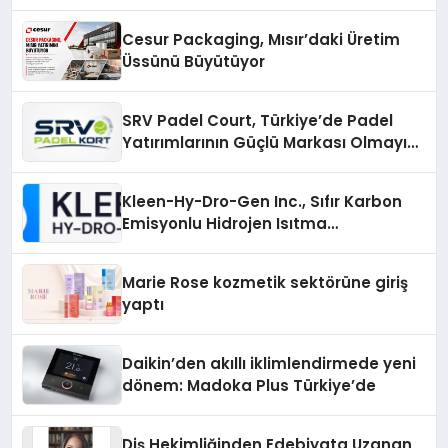
Cesur Packaging, Mısır’daki Üretim
Üssünü Büyütüyor
SRV Padel Court, Türkiye’de Padel
Yatırımlarının Güçlü Markası Olmayı
Sürdürüyor
Kleen-Hy-Dro-Gen Inc., Sıfır Karbon
Emisyonlu Hidrojen Isıtma
Teknolojisinde ISO ve TSSA
Düzenleyici Onaylarını Aldı
Marie Rose kozmetik sektörüne giriş
yaptı
Daikin’den akıllı iklimlendirmede yeni
dönem: Madoka Plus Türkiye’de
Diş Hekimliğinden Edebiyata Uzanan