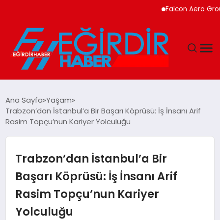
Falcon Aero Group, Küres
DÜNYA
Ana Sayfa
Yaşam
Trabzon’dan İstanbul’a Bir Başarı Köprüsü: İş İnsanı Arif
EĞITIM
Rasim Topçu’nun Kariyer Yolculuğu
EKONOMI
Trabzon’dan İstanbul’a Bir
GÜNDEM
Başarı Köprüsü: İş İnsanı Arif
Rasim Topçu’nun Kariyer
MAGAZIN
Yolculuğu
SIYASET