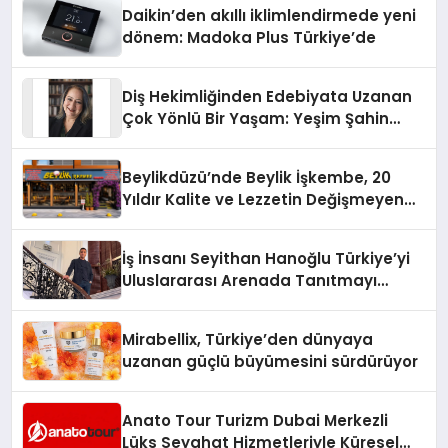
Daikin’den akıllı iklimlendirmede yeni
dönem: Madoka Plus Türkiye’de
Diş Hekimliğinden Edebiyata Uzanan
Çok Yönlü Bir Yaşam: Yeşim Şahin
Yaman
Beylikdüzü’nde Beylik İşkembe, 20
Yıldır Kalite ve Lezzetin Değişmeyen
Adresi
İş İnsanı Seyithan Hanoğlu Türkiye’yi
Uluslararası Arenada Tanıtmayı
Hedefliyor
Mirabellix, Türkiye’den dünyaya
uzanan güçlü büyümesini sürdürüyor
Anato Tour Turizm Dubai Merkezli
Lüks Seyahat Hizmetleriyle Küresel