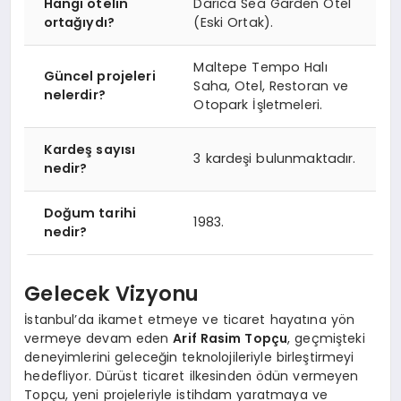
Hangi otelin
Darıca Sea Garden Otel
ortağıydı?
(Eski Ortak).
Maltepe Tempo Halı
Güncel projeleri
Saha, Otel, Restoran ve
nelerdir?
Otopark İşletmeleri.
Kardeş sayısı
3 kardeşi bulunmaktadır.
nedir?
Doğum tarihi
1983.
nedir?
Gelecek Vizyonu
İstanbul’da ikamet etmeye ve ticaret hayatına yön
vermeye devam eden
Arif Rasim Topçu
, geçmişteki
deneyimlerini geleceğin teknolojileriyle birleştirmeyi
hedefliyor. Dürüst ticaret ilkesinden ödün vermeyen
Topçu, yeni projeleriyle istihdam yaratmaya ve