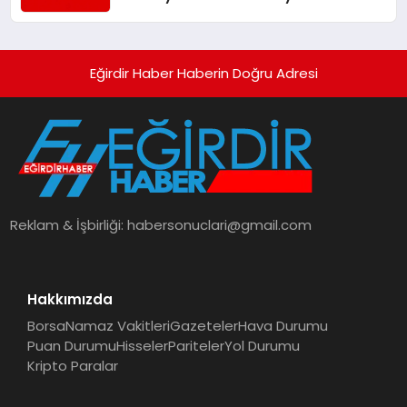
Turizmde Öne Çıkıyor
Eğirdir Haber Haberin Doğru Adresi
Reklam & İşbirliği:
habersonuclari@gmail.com
Hakkımızda
Borsa
Namaz Vakitleri
Gazeteler
Hava Durumu
Puan Durumu
Hisseler
Pariteler
Yol Durumu
Kripto Paralar