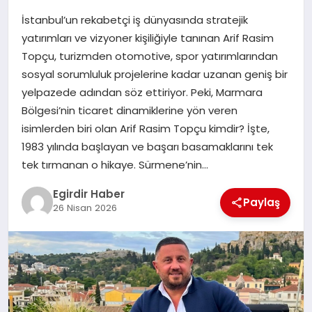
İstanbul’un rekabetçi iş dünyasında stratejik
SPOR
yatırımları ve vizyoner kişiliğiyle tanınan Arif Rasim
Topçu, turizmden otomotive, spor yatırımlarından
TEKNOLOJI
sosyal sorumluluk projelerine kadar uzanan geniş bir
yelpazede adından söz ettiriyor. Peki, Marmara
YAŞAM
Bölgesi’nin ticaret dinamiklerine yön veren
isimlerden biri olan Arif Rasim Topçu kimdir? İşte,
1983 yılında başlayan ve başarı basamaklarını tek
tek tırmanan o hikaye. Sürmene’nin…
Egirdir Haber
Paylaş
26 Nisan 2026