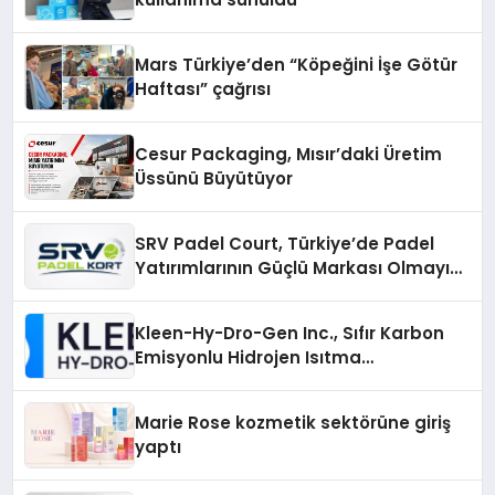
Mars Türkiye’den “Köpeğini İşe Götür
Haftası” çağrısı
Cesur Packaging, Mısır’daki Üretim
Üssünü Büyütüyor
SRV Padel Court, Türkiye’de Padel
Yatırımlarının Güçlü Markası Olmayı
Sürdürüyor
Kleen-Hy-Dro-Gen Inc., Sıfır Karbon
Emisyonlu Hidrojen Isıtma
Teknolojisinde ISO ve TSSA
Düzenleyici Onaylarını Aldı
Marie Rose kozmetik sektörüne giriş
yaptı