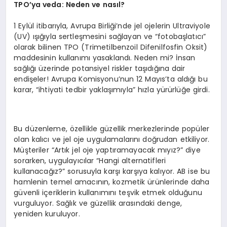
TPO’ya veda: Neden ve nası
l?
1 Eylül itibarıyla, Avrupa Birliği’nde jel ojelerin Ultraviyole
(UV) ışığıyla sertleşmesini sağlayan ve “fotobaşlatıcı”
olarak bilinen TPO (Trimetilbenzoil Difenilfosfin Oksit)
maddesinin kullanımı yasaklandı. Neden mi? İnsan
sağlığı üzerinde potansiyel riskler taşıdığına dair
endişeler! Avrupa Komisyonu’nun 12 Mayıs’ta aldığı bu
karar, “ihtiyati tedbir yaklaşımıyla” hızla yürürlüğe girdi.
Bu düzenleme, özellikle güzellik merkezlerinde popüler
olan kalıcı ve jel oje uygulamalarını doğrudan etkiliyor.
Müşteriler “Artık jel oje yaptıramayacak mıyız?” diye
sorarken, uygulayıcılar “Hangi alternatifleri
kullanacağız?” sorusuyla karşı karşıya kalıyor. AB ise bu
hamlenin temel amacının, kozmetik ürünlerinde daha
güvenli içeriklerin kullanımını teşvik etmek olduğunu
vurguluyor. Sağlık ve güzellik arasındaki denge,
yeniden kuruluyor.