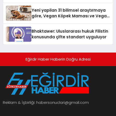
Temmuz’da Yayında
Yeni yapilan 31 bilimsel araştırmaya
göre, Vegan Köpek Maması ve Vegan
Kedi Mamasının İyi Sindirildiğini
Ortaya Koydu
Bhaktawer: Uluslararası hukuk Filistin
konusunda çifte standart uyguluyor
Eğirdir Haber Haberin Doğru Adresi
Reklam & İşbirliği:
habersonuclari@gmail.com