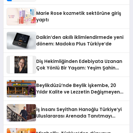
Teknolojisinde ISO ve TSSA
Düzenleyici Onaylarını Aldı
Marie Rose kozmetik sektörüne giriş
yaptı
Daikin’den akıllı iklimlendirmede yeni
dönem: Madoka Plus Türkiye’de
Diş Hekimliğinden Edebiyata Uzanan
Çok Yönlü Bir Yaşam: Yeşim Şahin
Yaman
Beylikdüzü’nde Beylik İşkembe, 20
Yıldır Kalite ve Lezzetin Değişmeyen
Adresi
İş İnsanı Seyithan Hanoğlu Türkiye’yi
Uluslararası Arenada Tanıtmayı
Hedefliyor