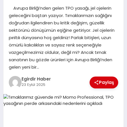
Avrupa Birliği’nden gelen TPO yasağı, jel ojelerin
SPOR
geleceğini baştan yazıyor. Tırnaklarımızın sağlığını
doğrudan ilgilendiren bu kritik değişim, güzellik
TEKNOLOJI
sektörünü dönüşümün eşiğine getiriyor. Jel ojelerin
pırıltılı dünyasına hoş geldiniz! Parlak bitişleri, uzun
YAŞAM
ömürlü kalıcılıkları ve sayısız renk seçeneğiyle
vazgeçilmezimiz oldular, değil mi? Ancak tırnak
sanatının bu gözde ürünleri için Avrupa Birliği’nden
gelen yeni bir…
Egirdir Haber
Paylaş
23 Eylül 2025