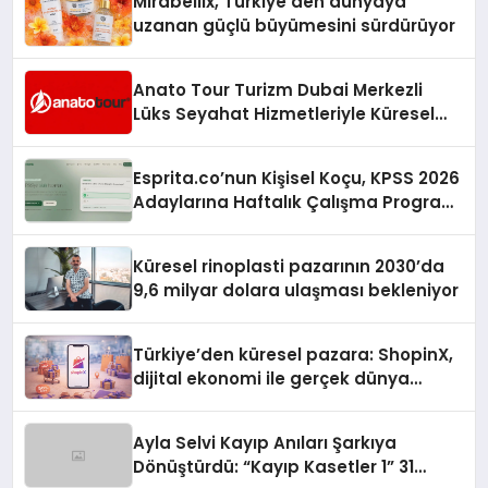
Mirabellix, Türkiye’den dünyaya
uzanan güçlü büyümesini sürdürüyor
Anato Tour Turizm Dubai Merkezli
Lüks Seyahat Hizmetleriyle Küresel
Turizmde Öne Çıkıyor
Esprita.co’nun Kişisel Koçu, KPSS 2026
Adaylarına Haftalık Çalışma Programı
Kuruyor
Küresel rinoplasti pazarının 2030’da
9,6 milyar dolara ulaşması bekleniyor
Türkiye’den küresel pazara: ShopinX,
dijital ekonomi ile gerçek dünya
alışverişini bir araya getirmeyi
hedefliyor
Ayla Selvi Kayıp Anıları Şarkıya
Dönüştürdü: “Kayıp Kasetler 1” 31