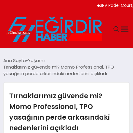
SRV Padel Court, Türk
DÜNYA
Ana Sayfa
Yaşam
Tırnaklarımız güvende mi? Momo Professional, TPO
EĞITIM
yasağının perde arkasındaki nedenlerini açıkladı
EKONOMI
Tırnaklarımız güvende mi?
GÜNDEM
Momo Professional, TPO
yasağının perde arkasındaki
MAGAZIN
nedenlerini açıkladı
SIYASET