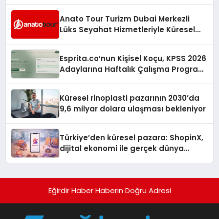
Anato Tour Turizm Dubai Merkezli
Lüks Seyahat Hizmetleriyle Küresel
Turizmde Öne Çıkıyor
Esprita.co’nun Kişisel Koçu, KPSS 2026
Adaylarına Haftalık Çalışma Programı
Kuruyor
Küresel rinoplasti pazarının 2030’da
9,6 milyar dolara ulaşması bekleniyor
Türkiye’den küresel pazara: ShopinX,
dijital ekonomi ile gerçek dünya
alışverişini bir araya getirmeyi
hedefliyor
Eğirdir Haber Haberin Doğru Adresi