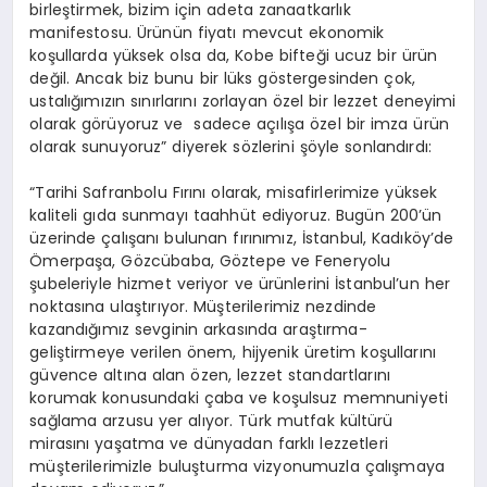
birleştirmek, bizim için adeta zanaatkarlık
manifestosu. Ürünün fiyatı mevcut ekonomik
koşullarda yüksek olsa da, Kobe bifteği ucuz bir ürün
değil. Ancak biz bunu bir lüks göstergesinden çok,
ustalığımızın sınırlarını zorlayan özel bir lezzet deneyimi
olarak görüyoruz ve sadece açılışa özel bir imza ürün
olarak sunuyoruz” diyerek sözlerini şöyle sonlandırdı:
“Tarihi Safranbolu Fırını olarak, misafirlerimize yüksek
kaliteli gıda sunmayı taahhüt ediyoruz. Bugün 200’ün
üzerinde çalışanı bulunan fırınımız, İstanbul, Kadıköy’de
Ömerpaşa, Gözcübaba, Göztepe ve Feneryolu
şubeleriyle hizmet veriyor ve ürünlerini İstanbul’un her
noktasına ulaştırıyor. Müşterilerimiz nezdinde
kazandığımız sevginin arkasında araştırma-
geliştirmeye verilen önem, hijyenik üretim koşullarını
güvence altına alan özen, lezzet standartlarını
korumak konusundaki çaba ve koşulsuz memnuniyeti
sağlama arzusu yer alıyor. Türk mutfak kültürü
mirasını yaşatma ve dünyadan farklı lezzetleri
müşterilerimizle buluşturma vizyonumuzla çalışmaya