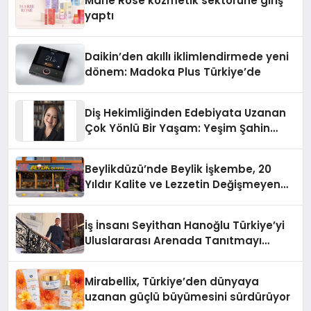
Marie Rose kozmetik sektörüne giriş
yaptı
Daikin’den akıllı iklimlendirmede yeni
dönem: Madoka Plus Türkiye’de
Diş Hekimliğinden Edebiyata Uzanan
Çok Yönlü Bir Yaşam: Yeşim Şahin
Yaman
Beylikdüzü’nde Beylik İşkembe, 20
Yıldır Kalite ve Lezzetin Değişmeyen
Adresi
İş İnsanı Seyithan Hanoğlu Türkiye’yi
Uluslararası Arenada Tanıtmayı
Hedefliyor
Mirabellix, Türkiye’den dünyaya
uzanan güçlü büyümesini sürdürüyor