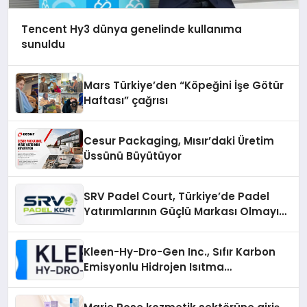
Tencent Hy3 dünya genelinde kullanıma
sunuldu
Mars Türkiye’den “Köpeğini İşe Götür
Haftası” çağrısı
Cesur Packaging, Mısır’daki Üretim
Üssünü Büyütüyor
SRV Padel Court, Türkiye’de Padel
Yatırımlarının Güçlü Markası Olmayı
Sürdürüyor
Kleen-Hy-Dro-Gen Inc., Sıfır Karbon
Emisyonlu Hidrojen Isıtma
Teknolojisinde ISO ve TSSA
Düzenleyici Onaylarını Aldı