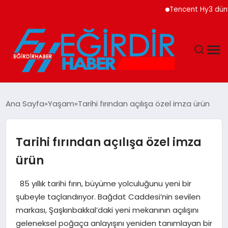
Tencent Hy3 dünya gen
DÜNYA
Ana Sayfa
Yaşam
Tarihi fırından açılışa özel imza ürün
EĞITIM
Tarihi fırından açılışa özel imza
EKONOMI
ürün
GÜNDEM
85 yıllık tarihi fırın, büyüme yolculuğunu yeni bir
şubeyle taçlandırıyor. Bağdat Caddesi’nin sevilen
MAGAZIN
markası, Şaşkınbakkal’daki yeni mekanının açılışını
geleneksel poğaça anlayışını yeniden tanımlayan bir
SIYASET