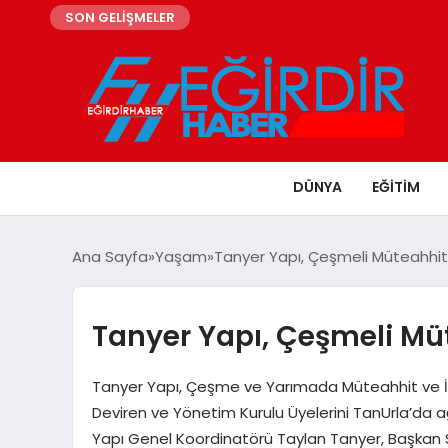
SON GELİŞMELER
DÜNYA
EĞITIM
Ana Sayfa
Yaşam
Tanyer Yapı, Çeşmeli Müteahhitle
Tanyer Yapı, Çeşmeli Müt
Tanyer Yapı, Çeşme ve Yarımada Müteahhit ve İ
Deviren ve Yönetim Kurulu Üyelerini TanUrla’da a
Yapı Genel Koordinatörü Taylan Tanyer, Başkan 