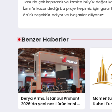
TanUrla
çok kapsamlı ve İzmir’e büyük değer ka
İzmir’e kazandırdığı bu proje hepimiz için gurur
ötürü teşekkür ediyor ve başarılar diliyoruz”
Benzer Haberler
Derya Arms, İstanbul Prohunt
Momentur
2026’da yeni nesil ürünlerini ve
Dubai Tu
global marka vizyonunu
Operasyo