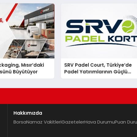
kaging, Mısır’daki
SRV Padel Court, Türkiye’de
ssünü Büyütüyor
Padel Yatırımlarının Güçlü
Markası Olmayı Sürdürüyor
Hakkımızda
Borsa
Namaz Vakitleri
Gazeteler
Hava Durumu
Puan Dur