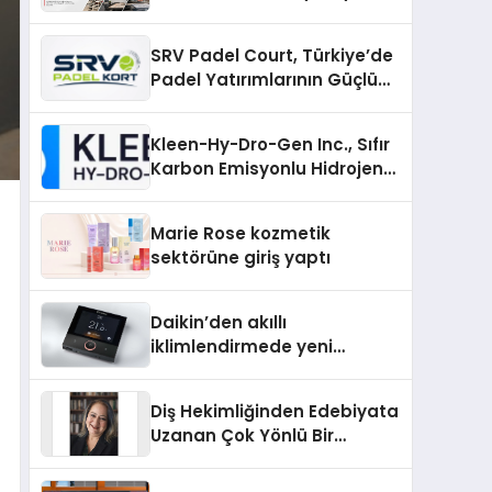
SRV Padel Court, Türkiye’de
Padel Yatırımlarının Güçlü
Markası Olmayı Sürdürüyor
Kleen-Hy-Dro-Gen Inc., Sıfır
Karbon Emisyonlu Hidrojen
Isıtma Teknolojisinde ISO ve
TSSA Düzenleyici Onaylarını
Marie Rose kozmetik
Aldı
sektörüne giriş yaptı
Daikin’den akıllı
iklimlendirmede yeni
dönem: Madoka Plus
Türkiye’de
Diş Hekimliğinden Edebiyata
Uzanan Çok Yönlü Bir
Yaşam: Yeşim Şahin Yaman