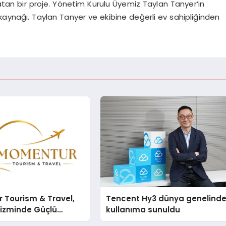
tan bir proje. Yönetim Kurulu Üyemiz Taylan
Tanyer’in
 kaynağı. Taylan
Tanyer
ve ekibine değerli ev sahipliğinden
 Tourism & Travel,
Tencent Hy3 dünya genelind
rizminde Güçlü
kullanıma sunuldu
n Ağıyla Fark