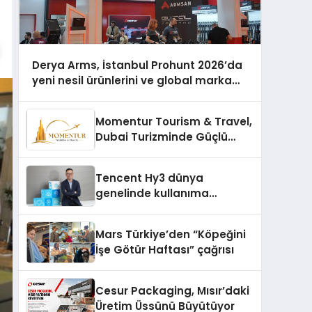
Derya Arms, İstanbul Prohunt 2026’da
yeni nesil ürünlerini ve global marka
vizyonunu sergiledi
Momentur Tourism & Travel,
Dubai Turizminde Güçlü
Operasyon Ağıyla Fark
Yaratıyor
Tencent Hy3 dünya
genelinde kullanıma
sunuldu
Mars Türkiye’den “Köpeğini
İşe Götür Haftası” çağrısı
Cesur Packaging, Mısır’daki
Üretim Üssünü Büyütüyor