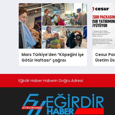
sergiledi
Yaratıyor
Mars Türkiye’den “Köpeğini İşe
Cesur Pac
Götür Haftası” çağrısı
Üretim Ü
Eğirdir Haber Haberin Doğru Adresi