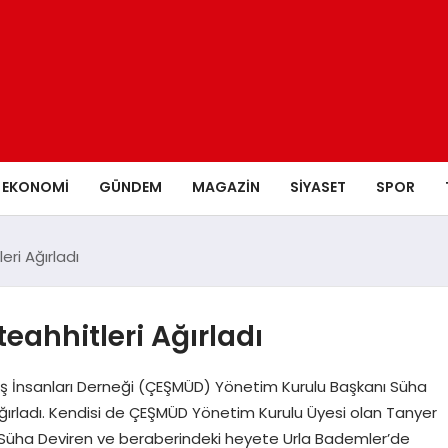
EKONOMI
GÜNDEM
MAGAZIN
SIYASET
SPOR
ri Ağırladı
eahhitleri Ağırladı
ş İnsanları Derneği (ÇEŞMÜD) Yönetim Kurulu Başkanı Süha
ğırladı. Kendisi de ÇEŞMÜD Yönetim Kurulu Üyesi olan Tanyer
Süha Deviren ve beraberindeki heyete Urla Bademler’de