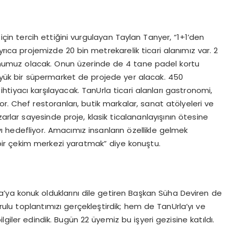
için tercih ettiğini vurgulayan Taylan
Tanyer
, “1+1’den
yrıca projemizde 20 bin metrekarelik ticari alanımız var. 2
onumuz olacak. Onun üzerinde de 4 tane
padel
kortu
yük bir süpermarket de projede yer alacak. 450
htiyacı karşılayacak.
TanUrla
ticari alanları gastronomi,
yor.
Chef
restoranları, butik markalar, sanat atölyeleri ve
zarlar sayesinde proje, klasik
ticalan
anlayışının ötesine
 hedefliyor. Amacımız insanların özellikle gelmek
i bir çekim merkezi yaratmak” diye konuştu.
a’ya
konuk olduklarını dile getiren Başkan Süha Deviren de
rulu toplantımızı
gerçekleştirdik;
hem de
TanUrla’yı
ve
giler edindik. Bugün 22 üyemiz bu işyeri gezisine katıldı.