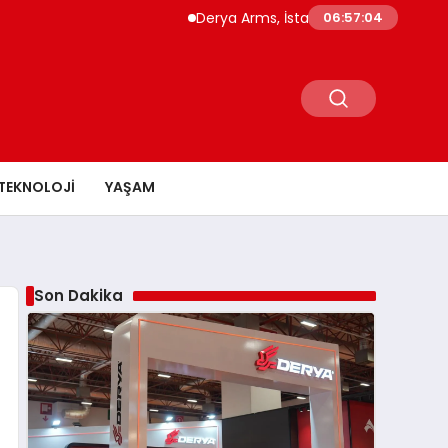
Derya Arms, İstanbul Prohunt 2026’da yeni n
06:57:05
TEKNOLOJI
YAŞAM
Son Dakika