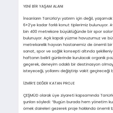
YENİ BİR YAŞAM ALANI
İnsanların
TanUrla’yı
yatırım için değil, yaşamak 
6+2’ye kadar farklı konut tiplerimiz bulunuyor. A
bin 400 metrekare büyüklüğünde bir spor sal
bulunuyor. Açık kapalı yüzme havuzumuz ve bü
metrekarelik hayvan hastanemiz de önemli bir i
sanat, spor ve sağlık konsepti altında şekilleni
haftanın belirli günlerinde kurulacak organik pa
geçerek, deneyim odaklı bir destinasyon olmayı
isteyeceği, yollarını değiştirip vakit geçireceğ
İZMİR’E DEĞER KATAN PROJE
ÇEŞMÜD olarak üye ziyareti kapsamında
TanUrl
şunları söyledi: “Bugün burada hem yönetim ku
örnek daireleri gezerek proje hakkında önemli bil