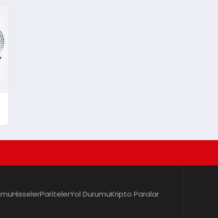
umu
Hisseler
Pariteler
Yol Durumu
Kripto Paralar