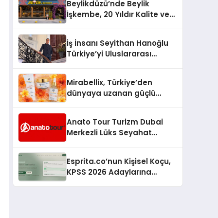
Beylikdüzü’nde Beylik
İşkembe, 20 Yıldır Kalite ve
Lezzetin Değişmeyen Adresi
İş İnsanı Seyithan Hanoğlu
Türkiye’yi Uluslararası
Arenada Tanıtmayı
Hedefliyor
Mirabellix, Türkiye’den
dünyaya uzanan güçlü
büyümesini sürdürüyor
Anato Tour Turizm Dubai
Merkezli Lüks Seyahat
Hizmetleriyle Küresel
Turizmde Öne Çıkıyor
Esprita.co’nun Kişisel Koçu,
KPSS 2026 Adaylarına
Haftalık Çalışma Programı
Kuruyor