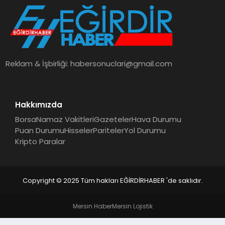
SPOR
TEKNOLOJI
Reklam & İşbirliği:
habersonuclari@gmail.com
YAŞAM
Hakkımızda
Borsa
Namaz Vakitleri
Gazeteler
Hava Durumu
Puan Durumu
Hisseler
Pariteler
Yol Durumu
Kripto Paralar
Copyright © 2025 Tüm hakları EĞİRDİRHABER 'de saklıdır.
Mersin Haber
Mersin Lojistik