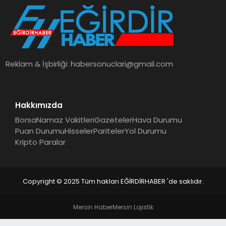
SPOR
TEKNOLOJI
Reklam & İşbirliği:
habersonuclari@gmail.com
YAŞAM
Hakkımızda
Borsa
Namaz Vakitleri
Gazeteler
Hava Durumu
Puan Durumu
Hisseler
Pariteler
Yol Durumu
Kripto Paralar
Copyright © 2025 Tüm hakları EĞİRDİRHABER 'de saklıdır.
Mersin Haber
Mersin Lojistik