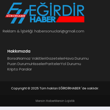
SPOR
TEKNOLOJI
Reklam & İşbirliği:
habersonuclari@gmail.com
YAŞAM
Hakkımızda
Borsa
Namaz Vakitleri
Gazeteler
Hava Durumu
Puan Durumu
Hisseler
Pariteler
Yol Durumu
Kripto Paralar
Copyright © 2025 Tüm hakları EĞİRDİRHABER 'de saklıdır.
Mersin Haber
Mersin Lojistik