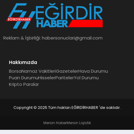
SPOR
TEKNOLOJI
Reklam & İşbirliği:
habersonuclari@gmail.com
YAŞAM
Hakkımızda
Borsa
Namaz Vakitleri
Gazeteler
Hava Durumu
Puan Durumu
Hisseler
Pariteler
Yol Durumu
Kripto Paralar
Copyright © 2025 Tüm hakları EĞİRDİRHABER 'de saklıdır.
Mersin Haber
Mersin Lojistik