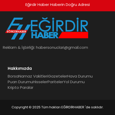
Eğirdir Haber Haberin Doğru Adresi
Reklam & İşbirliği:
habersonuclari@gmail.com
Hakkımızda
Borsa
Namaz Vakitleri
Gazeteler
Hava Durumu
Puan Durumu
Hisseler
Pariteler
Yol Durumu
Kripto Paralar
Copyright © 2025 Tüm hakları EĞİRDİRHABER 'de saklıdır.