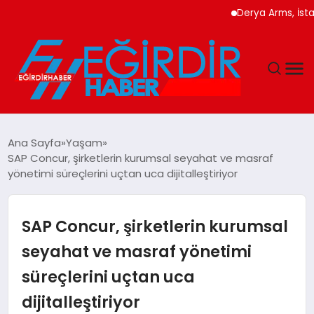
Derya Arms, İstanbul Pr
DÜNYA
Ana Sayfa
Yaşam
SAP Concur, şirketlerin kurumsal seyahat ve masraf
EĞITIM
yönetimi süreçlerini uçtan uca dijitalleştiriyor
EKONOMI
SAP Concur, şirketlerin kurumsal
GÜNDEM
seyahat ve masraf yönetimi
süreçlerini uçtan uca
MAGAZIN
dijitalleştiriyor
SIYASET