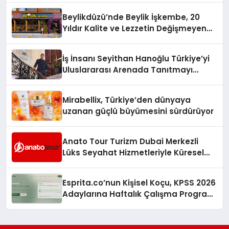
Beylikdüzü’nde Beylik İşkembe, 20
Yıldır Kalite ve Lezzetin Değişmeyen
Adresi
İş İnsanı Seyithan Hanoğlu Türkiye’yi
Uluslararası Arenada Tanıtmayı
Hedefliyor
Mirabellix, Türkiye’den dünyaya
uzanan güçlü büyümesini sürdürüyor
Anato Tour Turizm Dubai Merkezli
Lüks Seyahat Hizmetleriyle Küresel
Turizmde Öne Çıkıyor
Esprita.co’nun Kişisel Koçu, KPSS 2026
Adaylarına Haftalık Çalışma Programı
Kuruyor