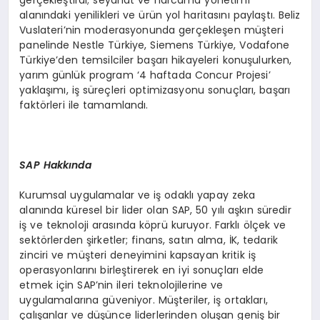
gerçekleştirdi; seyahat ve harcama yönetimi
alanındaki yenilikleri ve ürün yol haritasını paylaştı. Beliz
Vuslateri’nin moderasyonunda gerçekleşen müşteri
panelinde Nestle Türkiye, Siemens Türkiye, Vodafone
Türkiye’den temsilciler başarı hikayeleri konuşulurken,
yarım günlük program ‘4 haftada Concur Projesi’
yaklaşımı, iş süreçleri optimizasyonu sonuçları, başarı
faktörleri ile tamamlandı.
SAP Hakkında
Kurumsal uygulamalar ve iş odaklı yapay zeka
alanında küresel bir lider olan SAP, 50 yılı aşkın süredir
iş ve teknoloji arasında köprü kuruyor. Farklı ölçek ve
sektörlerden şirketler; finans, satın alma, İK, tedarik
zinciri ve müşteri deneyimini kapsayan kritik iş
operasyonlarını birleştirerek en iyi sonuçları elde
etmek için SAP’nin ileri teknolojilerine ve
uygulamalarına güveniyor. Müşteriler, iş ortakları,
çalışanlar ve düşünce liderlerinden oluşan geniş bir