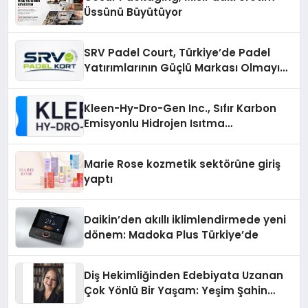
Üssünü Büyütüyor
SRV Padel Court, Türkiye’de Padel
Yatırımlarının Güçlü Markası Olmayı
Sürdürüyor
Kleen-Hy-Dro-Gen Inc., Sıfır Karbon
Emisyonlu Hidrojen Isıtma
Teknolojisinde ISO ve TSSA
Düzenleyici Onaylarını Aldı
Marie Rose kozmetik sektörüne giriş
yaptı
Daikin’den akıllı iklimlendirmede yeni
dönem: Madoka Plus Türkiye’de
Diş Hekimliğinden Edebiyata Uzanan
Çok Yönlü Bir Yaşam: Yeşim Şahin
Yaman