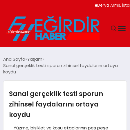
Derya Arms, İstanbul P
DÜNYA
Ana Sayfa
Yaşam
Sanal gerçeklik testi sporun zihinsel faydalarını ortaya
EĞITIM
koydu
EKONOMI
Sanal gerçeklik testi sporun
GÜNDEM
zihinsel faydalarını ortaya
koydu
MAGAZIN
Yüzme, bisiklet ve koşu etaplarının peş peşe
SIYASET