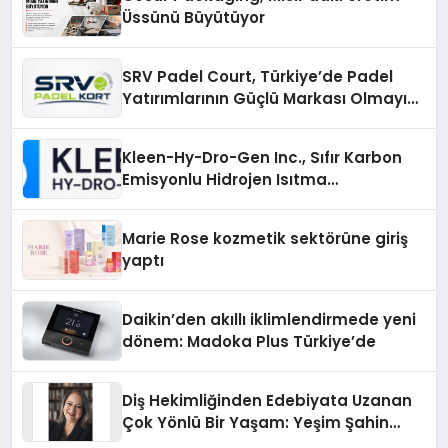
Üssünü Büyütüyor
SRV Padel Court, Türkiye’de Padel
Yatırımlarının Güçlü Markası Olmayı
Sürdürüyor
Kleen-Hy-Dro-Gen Inc., Sıfır Karbon
Emisyonlu Hidrojen Isıtma
Teknolojisinde ISO ve TSSA
Düzenleyici Onaylarını Aldı
Marie Rose kozmetik sektörüne giriş
yaptı
Daikin’den akıllı iklimlendirmede yeni
dönem: Madoka Plus Türkiye’de
Diş Hekimliğinden Edebiyata Uzanan
Çok Yönlü Bir Yaşam: Yeşim Şahin
Yaman