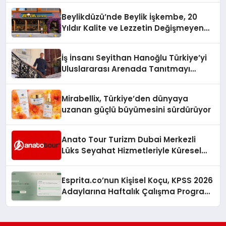
Beylikdüzü’nde Beylik İşkembe, 20
Yıldır Kalite ve Lezzetin Değişmeyen
Adresi
İş İnsanı Seyithan Hanoğlu Türkiye’yi
Uluslararası Arenada Tanıtmayı
Hedefliyor
Mirabellix, Türkiye’den dünyaya
uzanan güçlü büyümesini sürdürüyor
Anato Tour Turizm Dubai Merkezli
Lüks Seyahat Hizmetleriyle Küresel
Turizmde Öne Çıkıyor
Esprita.co’nun Kişisel Koçu, KPSS 2026
Adaylarına Haftalık Çalışma Programı
Kuruyor