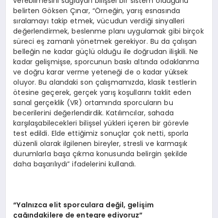
verebilmesini sağlayan bilişsel bir sistem olduğunu
belirten Göksen Çınar, “Örneğin, yarış esnasında
sıralamayı takip etmek, vücudun verdiği sinyalleri
değerlendirmek, beslenme planı uygulamak gibi birçok
süreci eş zamanlı yönetmek gerekiyor. Bu da çalışan
belleğin ne kadar güçlü olduğu ile doğrudan ilişkili. Ne
kadar gelişmişse, sporcunun baskı altında odaklanma
ve doğru karar verme yeteneği de o kadar yüksek
oluyor. Bu alandaki son çalışmamızda, klasik testlerin
ötesine geçerek, gerçek yarış koşullarını taklit eden
sanal gerçeklik (VR) ortamında sporcuların bu
becerilerini değerlendirdik. Katılımcılar, sahada
karşılaşabilecekleri bilişsel yükleri içeren bir görevle
test edildi. Elde ettiğimiz sonuçlar çok netti, sporla
düzenli olarak ilgilenen bireyler, stresli ve karmaşık
durumlarla başa çıkma konusunda belirgin şekilde
daha başarılıydı” ifadelerini kullandı.
“Yalnızca elit sporculara değil, gelişim
çağındakilere de entegre ediyoruz”