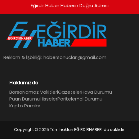
Eğirdir Haber Haberin Doğru Adresi
Reklam & İşbirliği:
habersonuclari@gmail.com
Hakkımızda
Borsa
Namaz Vakitleri
Gazeteler
Hava Durumu
Puan Durumu
Hisseler
Pariteler
Yol Durumu
Kripto Paralar
Copyright © 2025 Tüm hakları EĞİRDİRHABER 'de saklıdır.