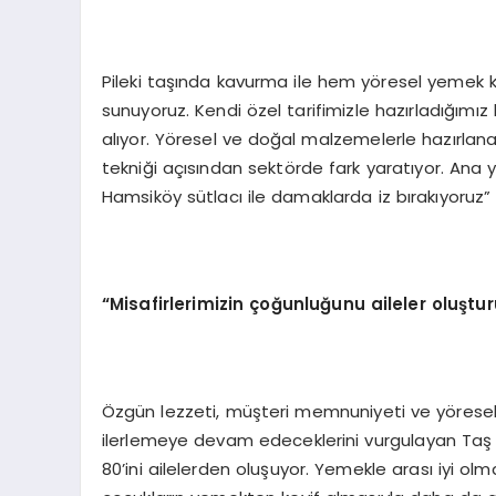
Pileki taşında kavurma ile hem yöresel yemek 
sunuyoruz. Kendi özel tarifimizle hazırladığım
alıyor. Yöresel ve doğal malzemelerle hazırla
tekniği açısından sektörde fark yaratıyor. An
Hamsiköy sütlacı ile damaklarda iz bırakıyoruz” i
“Misafirlerimizin çoğunluğunu aileler oluştu
Özgün lezzeti, müşteri memnuniyeti ve yöresel
ilerlemeye devam edeceklerini vurgulayan Taş K
80’ini ailelerden oluşuyor. Yemekle arası iyi olm