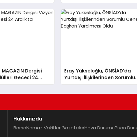
E MAGAZIN Dergisi
Eray Yükseloğlu, ÖNSİAD’da
ülleri Gecesi 24
Yurtdışı İlişkilerinden Sorumlu
Genel Başkan Yardımcısı Old
Hakkımızda
Borsa
Namaz Vakitleri
Gazeteler
Hava Durumu
Puan Dur