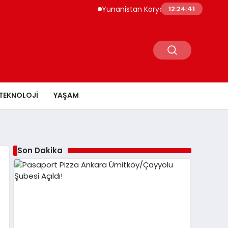
Yunanistan Korydallos Cezaevi’nde Türk 
12:24:42
TEKNOLOJI
YAŞAM
Son Dakika