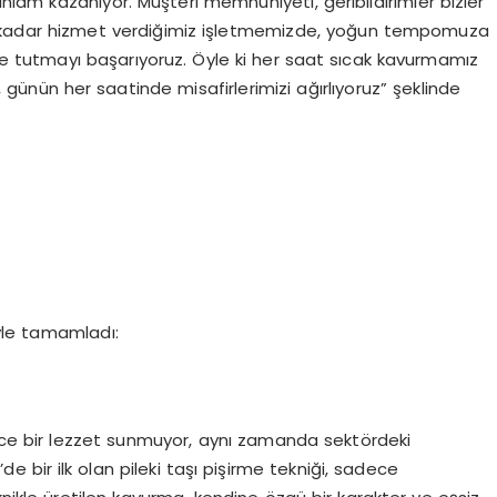
lam kazanıyor. Müşteri memnuniyeti, geribildirimler bizler
’e kadar hizmet verdiğimiz işletmemizde, yoğun tempomuza
tutmayı başarıyoruz. Öyle ki her saat sıcak kavurmamız
, günün her saatinde misafirlerimizi ağırlıyoruz” şeklinde
yle tamamladı:
e bir lezzet sunmuyor, aynı zamanda sektördeki
 bir ilk olan pileki taşı pişirme tekniği, sadece