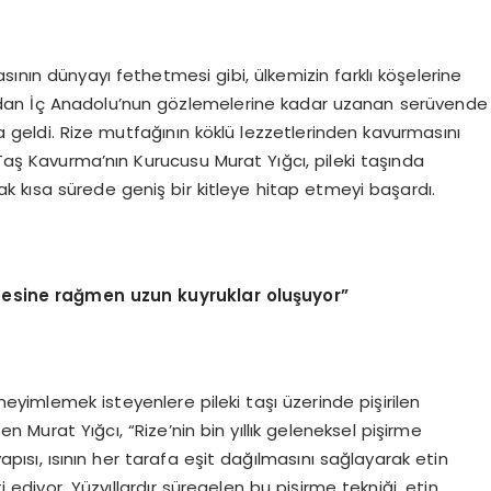
tasının dünyayı fethetmesi gibi, ülkemizin farklı köşelerine
rından İç Anadolu’nun gözlemelerine kadar uzanan serüvende
na geldi. Rize mutfağının köklü lezzetlerinden kavurmasını
 Taş Kavurma’nın Kurucusu Murat Yığcı, pileki taşında
rak kısa sürede geniş bir kitleye hitap etmeyi başardı.
esine rağmen uzun kuyruklar oluşuyor”
neyimlemek isteyenlere pileki taşı üzerinde pişirilen
ten Murat Yığcı, “Rize’nin bin yıllık geleneksel pişirme
yapısı, ısının her tarafa eşit dağılmasını sağlayarak etin
ti ediyor. Yüzyıllardır süregelen bu pişirme tekniği, etin