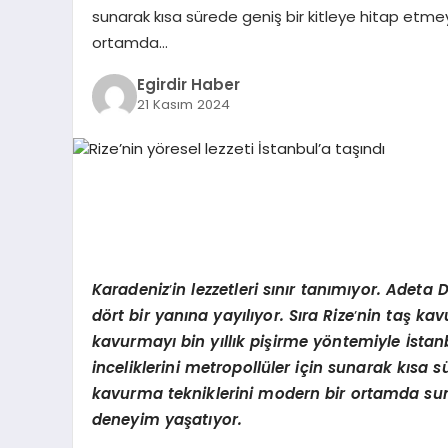
sunarak kısa sürede geniş bir kitleye hitap etme
ortamda…
Egirdir Haber
21 Kasım 2024
Karadeniz
’
in lezzetleri sınır tanımıyor. Adeta 
d
ö
rt bir yanına yayılıyor. Sıra Rize
’
nin taş kav
kavurmayı bin yıllı
k pi
şirme y
ö
ntemiyle İstan
inceliklerini metropollüler için sunarak kısa 
kavurma tekniklerini modern bir ortamda suna
deneyim yaşatıyor.