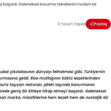
yi başardı. Geleneksel kavurma tekniklerini modern bir
0 Yorum Yapıldı
Paylaş
Dubai çikolatasını
n d
ünyayı fethetmesi gibi, Türkiye
’
nin
urmasına geldi. Rize mutfağının k
ö
klü lezzetlerinden
bul
’
a taşıyan restoran, pileki taşında kavurmanın
sürede geniş bir kitleye hitap etmeyi başardı. Geleneksel
n marka, misafirlerine hem lezzet hem de nostaljik bir