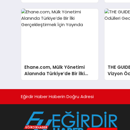
Açıldı!
Ehane.com, Mülk Yönetimi
THE GUID
Alanında Türkiye’de Bir İlki
Vizyon Öd
Gerçekleştirmek İçin Yayında
Aralık’ta
Eğirdir Haber Haberin Doğru Adresi