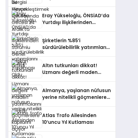
Aralık’ta
Eray Yükseloğlu, ÖNSİAD’da
Yurtdışı İlişkilerinden
Sorumlu Genel Başkan
Yardımcısı Oldu
Şirketlerin %85’i
sürdürülebilirlik yatırımlarını
artırdı
Altın tutkunları dikkat!
Uzmanı değerli maden
yatırımcılarını uyardı!
Almanya, yaşlanan nüfusun
yerine nitelikli göçmenlere
kapılarını açıyor
Atlas Trafo Ailesinden
10’uncu Yıl Kutlaması