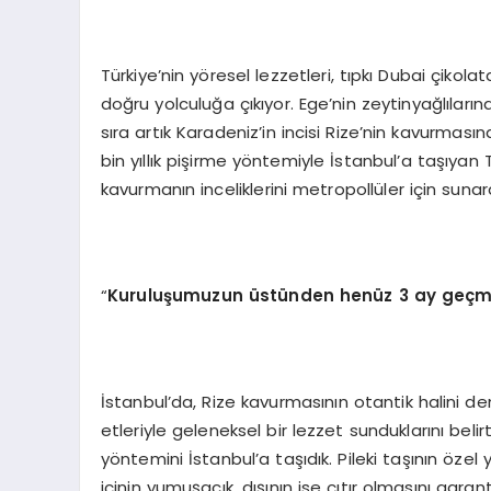
Türkiye’nin yöresel lezzetleri, tıpkı Dubai çikola
doğru yolculuğa çıkıyor. Ege’nin zeytinyağlıla
sıra artık Karadeniz’in incisi Rize’nin kavurması
bin yıllık pişirme yöntemiyle İstanbul’a taşıyan
kavurmanın inceliklerini metropollüler için suna
“
Kuruluşumuzun üstü
nden hen
üz 3 ay geçm
İstanbul’da, Rize kavurmasının otantik halini de
etleriyle geleneksel bir lezzet sunduklarını belir
yöntemini İstanbul’a taşıdık. Pileki taşının özel 
içinin yumuşacık, dışının ise çıtır olmasını garan