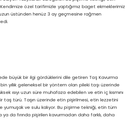
Kendimize özel tarifimizle yaptığımız baget ekmeklerimiz
şumuzun üstünden henüz 3 ay geçmesine rağmen
edi.
sürede büyük bir ilgi gördüklerini dile getiren Taş Kavurma
in yıllık geleneksel bir yöntem olan pileki taşı üzerinde
 yüksek ısıyı uzun süre muhafaza edebilen ve etin iç kısmını
 taş türü. Taşın üzerinde etin pişirilmesi, etin lezzetini
 ise yumuşak ve sulu kalıyor. Bu pişirme tekniği, etin tüm
a ya da fırında pişirilen kavurmadan daha farklı, daha