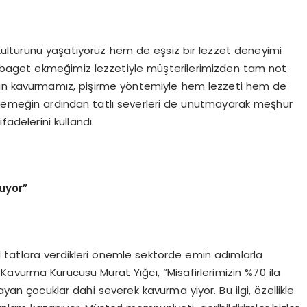
kültürünü yaşatıyoruz hem de eşsiz bir lezzet deneyimi
ız baget ekmeğimiz lezzetiyle müşterilerimizden tam not
nan kavurmamız, pişirme yöntemiyle hem lezzeti hem de
a yemeğin ardından tatlı severleri de unutmayarak meşhur
fadelerini kullandı.
ruyor”
 tatlara verdikleri önemle sektörde emin adımlarla
avurma Kurucusu Murat Yığcı, “Misafirlerimizin %70 ila
ayan çocuklar dahi severek kavurma yiyor. Bu ilgi, özellikle