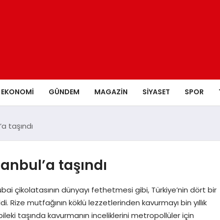
EKONOMI
GÜNDEM
MAGAZIN
SIYASET
SPOR
’a taşındı
stanbul’a taşındı
ai çikolatasının dünyayı fethetmesi gibi, Türkiye’nin dört bir
di. Rize mutfağının köklü lezzetlerinden kavurmayı bin yıllık
leki taşında kavurmanın inceliklerini metropollüler için