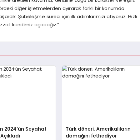
knikle üretilen kavurma, kendine özgü bir karakter ve eşsiz
ktördeki diğer işletmelerden ayırarak farklı bir konumda
ardık. Şubeleşme süreci için ilk adımlarımızı atıyoruz. Hızlı
bizzat kendimiz açacağız.”
m 2024’ün Seyahat
Türk döneri, Amerikalıların
 Açıkladı
damağını fethediyor