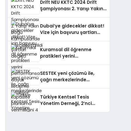
Drift NEU KKTC 2024 Drift
Şampiyonası 2. Yarışı Yakın
Doğu Kampüsünde
Gerçekleştirildi
Dubai’ye gidecekler dikkat!
Vize için başvuru şartları
değişti
Kuramsal dil öğrenme
pratikleri yerini
performansa dayalı
iletişime bırakıyor
SESTEK yeni çözümü ile,
çağrı merkezlerinde
kapasite planlama
verimliliğini 4 kat artırıyor
Türkiye Kentsel Tesis
Yönetim Derneği, 2’nci
Yönetim Kurulu Çalışma
Kampı düzenlendi