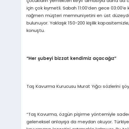
çocukların yemekten keyif almasıyla daha da an
için çok kıymetli. Sabah 11:00’den gece 03:00
rağmen müşteri memnuniyetini en üst düzeyde 
bulunuyor. Yaklaşık 150-200 kişilik kapasitemizle
konuştu.
“Her
şubeyi bizzat kendimiz açacağız
”
Taş Kavurma Kurucusu Murat Yığcı sözlerini şö
“Taş Kavurma, özgün pişirme yöntemiyle sadec
geleneksel anlayışa da meydan okuyor. Türkiye’de