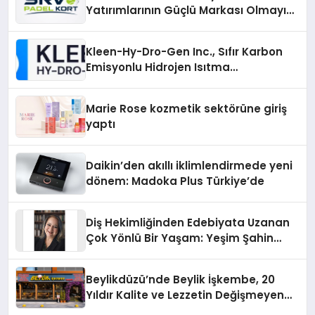
Yatırımlarının Güçlü Markası Olmayı
Sürdürüyor
Kleen-Hy-Dro-Gen Inc., Sıfır Karbon
Emisyonlu Hidrojen Isıtma
Teknolojisinde ISO ve TSSA
Düzenleyici Onaylarını Aldı
Marie Rose kozmetik sektörüne giriş
yaptı
Daikin’den akıllı iklimlendirmede yeni
dönem: Madoka Plus Türkiye’de
Diş Hekimliğinden Edebiyata Uzanan
Çok Yönlü Bir Yaşam: Yeşim Şahin
Yaman
Beylikdüzü’nde Beylik İşkembe, 20
Yıldır Kalite ve Lezzetin Değişmeyen
Adresi