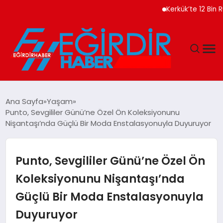
Kerkük’te 12 Bin Ruhsatsı
DÜNYA
Ana Sayfa
Yaşam
Punto, Sevgililer Günü’ne Özel Ön Koleksiyonunu
EĞITIM
Nişantaşı’nda Güçlü Bir Moda Enstalasyonuyla Duyuruyor
EKONOMI
Punto, Sevgililer Günü’ne Özel Ön
GÜNDEM
Koleksiyonunu Nişantaşı’nda
Güçlü Bir Moda Enstalasyonuyla
MAGAZIN
Duyuruyor
SIYASET