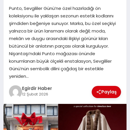
Punto, Sevgililer Günü’ne özel hazırladığı ön
SPOR
koleksiyonu ile yaklaşan sezonun estetik kodlarını
şimdiden beğeniye sunuyor. Marka, bu özel seçkiyi
TEKNOLOJI
yalnızca bir ürün lansmanı olarak değil; moda,
mekân ve duygu arasındaki ilişkiyi görünür kılan
YAŞAM
bütüncül bir anlatının parçası olarak kurguluyor.
Nişantaşı’ndaki Punto mağazası önünde
konumlanan büyük ölçekli enstalasyon, Sevgililer
Günü’nün sembolik dilini çağdaş bir estetikle
yeniden…
Egirdir Haber
Paylaş
12 Şubat 2026