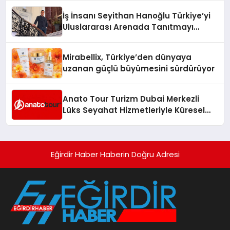
İş İnsanı Seyithan Hanoğlu Türkiye’yi
Uluslararası Arenada Tanıtmayı
Hedefliyor
Mirabellix, Türkiye’den dünyaya
uzanan güçlü büyümesini sürdürüyor
Anato Tour Turizm Dubai Merkezli
Lüks Seyahat Hizmetleriyle Küresel
Turizmde Öne Çıkıyor
Eğirdir Haber Haberin Doğru Adresi