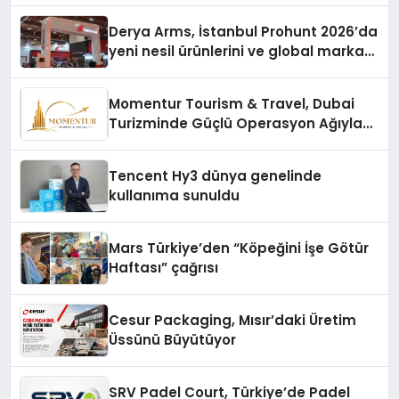
Derya Arms, İstanbul Prohunt 2026’da
yeni nesil ürünlerini ve global marka
vizyonunu sergiledi
Momentur Tourism & Travel, Dubai
Turizminde Güçlü Operasyon Ağıyla
Fark Yaratıyor
Tencent Hy3 dünya genelinde
kullanıma sunuldu
Mars Türkiye’den “Köpeğini İşe Götür
Haftası” çağrısı
Cesur Packaging, Mısır’daki Üretim
Üssünü Büyütüyor
SRV Padel Court, Türkiye’de Padel