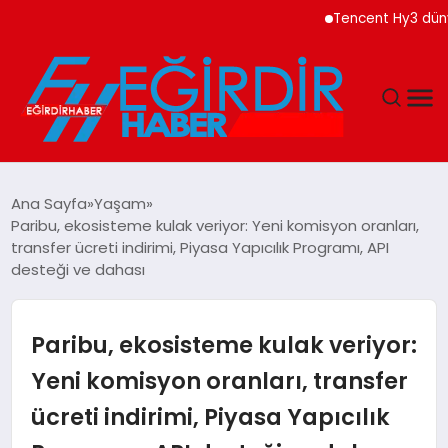
Tencent Hy3 dünya gen
DÜNYA
Ana Sayfa
Yaşam
Paribu, ekosisteme kulak veriyor: Yeni komisyon oranları,
EĞITIM
transfer ücreti indirimi, Piyasa Yapıcılık Programı, API
desteği ve dahası
EKONOMI
Paribu, ekosisteme kulak veriyor:
GÜNDEM
Yeni komisyon oranları, transfer
MAGAZIN
ücreti indirimi, Piyasa Yapıcılık
SIYASET