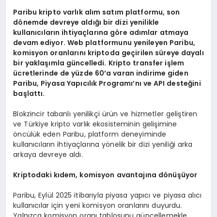
Paribu kripto varlık alım satım platformu, son
d
ö
nemde devreye aldığı bir dizi yenilikle
kullanıcıların ihtiyaçlarına g
ö
re ad
ımlar atmaya
devam ediyor. Web platformunu yenileyen Paribu,
komisyon oranlarını kriptoda geçirilen süreye dayalı
bir yaklaşımla güncelledi. Kripto transfer işlem
ücretlerinde de yüzde 60
’
a varan indirime giden
Paribu, Piyasa Yapıcılık Programı’nı
ve API deste
ğini
başlattı.
Blokzincir tabanlı yenilikçi ürün ve hizmetler geliştiren
ve Türkiye kripto varlık ekosisteminin gelişimine
öncülük eden Paribu, platform deneyiminde
kullanıcıların ihtiyaçlarına yönelik bir dizi yeniliği arka
arkaya devreye aldı.
Kriptodaki kıdem, komisyon avantajı
na d
ö
nüşüyor
Paribu, Eylül 2025 itibarıyla piyasa yapıcı ve piyasa alıcı
kullanıcılar için yeni komisyon oranlarını duyurdu.
Yalnızca komisyon oranı tablosunu güncellemekle