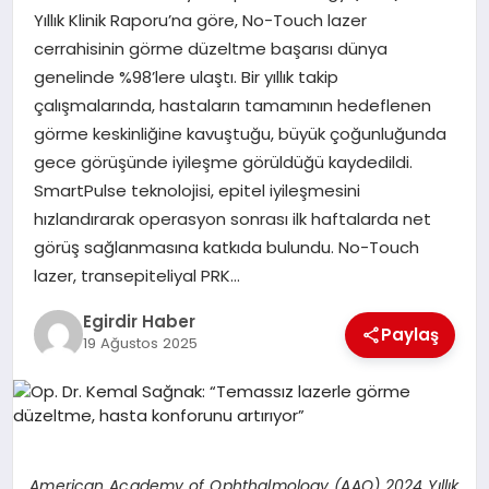
Yıllık Klinik Raporu’na göre, No-Touch lazer
cerrahisinin görme düzeltme başarısı dünya
SPOR
genelinde %98’lere ulaştı. Bir yıllık takip
çalışmalarında, hastaların tamamının hedeflenen
TEKNOLOJI
görme keskinliğine kavuştuğu, büyük çoğunluğunda
gece görüşünde iyileşme görüldüğü kaydedildi.
YAŞAM
SmartPulse teknolojisi, epitel iyileşmesini
hızlandırarak operasyon sonrası ilk haftalarda net
görüş sağlanmasına katkıda bulundu. No-Touch
lazer, transepiteliyal PRK…
Egirdir Haber
Paylaş
19 Ağustos 2025
American Academy of Ophthalmology (AAO) 2024 Yıllık