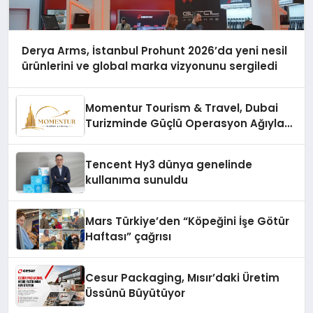
Derya Arms, İstanbul Prohunt 2026’da yeni nesil
ürünlerini ve global marka vizyonunu sergiledi
Momentur Tourism & Travel, Dubai
Turizminde Güçlü Operasyon Ağıyla
Fark Yaratıyor
Tencent Hy3 dünya genelinde
kullanıma sunuldu
Mars Türkiye’den “Köpeğini İşe Götür
Haftası” çağrısı
Cesur Packaging, Mısır’daki Üretim
Üssünü Büyütüyor