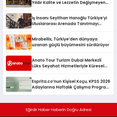
Yıldır Kalite ve Lezzetin Değişmeyen
Adresi
İş İnsanı Seyithan Hanoğlu Türkiye’yi
Uluslararası Arenada Tanıtmayı
Hedefliyor
Mirabellix, Türkiye’den dünyaya
uzanan güçlü büyümesini sürdürüyor
Anato Tour Turizm Dubai Merkezli
Lüks Seyahat Hizmetleriyle Küresel
Turizmde Öne Çıkıyor
Esprita.co’nun Kişisel Koçu, KPSS 2026
Adaylarına Haftalık Çalışma Programı
Kuruyor
Eğirdir Haber Haberin Doğru Adresi