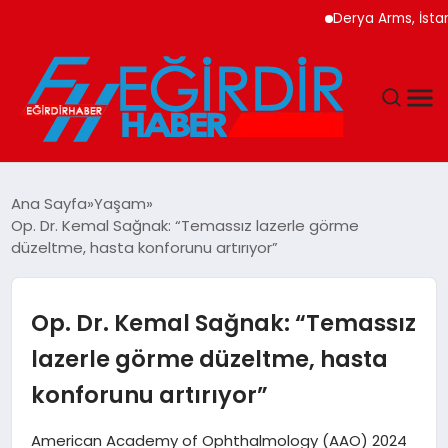
Derya Arms, İstanbul P
DÜNYA
Ana Sayfa
Yaşam
Op. Dr. Kemal Sağnak: “Temassız lazerle görme
EĞITIM
düzeltme, hasta konforunu artırıyor”
EKONOMI
Op. Dr. Kemal Sağnak: “Temassız
GÜNDEM
lazerle görme düzeltme, hasta
konforunu artırıyor”
MAGAZIN
American Academy of Ophthalmology (AAO) 2024
SIYASET