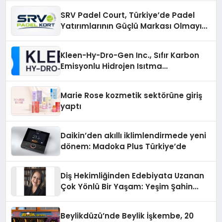
SRV Padel Court, Türkiye’de Padel
Yatırımlarının Güçlü Markası Olmayı
Sürdürüyor
Kleen-Hy-Dro-Gen Inc., Sıfır Karbon
Emisyonlu Hidrojen Isıtma
Teknolojisinde ISO ve TSSA
Düzenleyici Onaylarını Aldı
Marie Rose kozmetik sektörüne giriş
yaptı
Daikin’den akıllı iklimlendirmede yeni
dönem: Madoka Plus Türkiye’de
Diş Hekimliğinden Edebiyata Uzanan
Çok Yönlü Bir Yaşam: Yeşim Şahin
Yaman
Beylikdüzü’nde Beylik İşkembe, 20