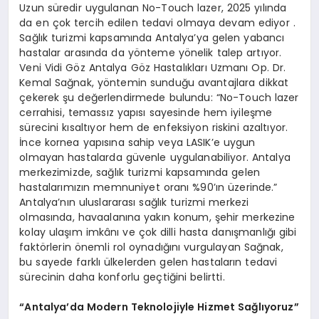
Uzun süredir uygulanan No-Touch lazer, 2025 yılında
da en çok tercih edilen tedavi olmaya devam ediyor .
Sağlık turizmi kapsamında Antalya’ya gelen yabancı
hastalar arasında da yönteme yönelik talep artıyor.
Veni Vidi Göz Antalya Göz Hastalıkları Uzmanı Op. Dr.
Kemal Sağnak, yöntemin sunduğu avantajlara dikkat
çekerek şu değerlendirmede bulundu: “No-Touch lazer
cerrahisi, temassız yapısı sayesinde hem iyileşme
sürecini kısaltıyor hem de enfeksiyon riskini azaltıyor.
İnce kornea yapısına sahip veya LASIK’e uygun
olmayan hastalarda güvenle uygulanabiliyor. Antalya
merkezimizde, sağlık turizmi kapsamında gelen
hastalarımızın memnuniyet oranı %90’ın üzerinde.”
Antalya’nın uluslararası sağlık turizmi merkezi
olmasında, havaalanına yakın konum, şehir merkezine
kolay ulaşım imkânı ve çok dilli hasta danışmanlığı gibi
faktörlerin önemli rol oynadığını vurgulayan Sağnak,
bu sayede farklı ülkelerden gelen hastaların tedavi
sürecinin daha konforlu geçtiğini belirtti.
“Antalya’da Modern Teknolojiyle Hizmet Sağlıyoruz”