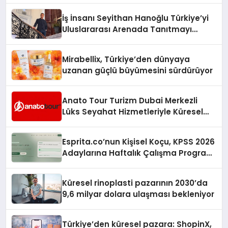
İş İnsanı Seyithan Hanoğlu Türkiye’yi
Uluslararası Arenada Tanıtmayı
Hedefliyor
Mirabellix, Türkiye’den dünyaya
uzanan güçlü büyümesini sürdürüyor
Anato Tour Turizm Dubai Merkezli
Lüks Seyahat Hizmetleriyle Küresel
Turizmde Öne Çıkıyor
Esprita.co’nun Kişisel Koçu, KPSS 2026
Adaylarına Haftalık Çalışma Programı
Kuruyor
Küresel rinoplasti pazarının 2030’da
9,6 milyar dolara ulaşması bekleniyor
Türkiye’den küresel pazara: ShopinX,