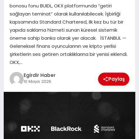
bonosu fonu BUIDL, OKX platformunda “getiri
sağlayan teminat” olarak kullanılabilecek. İşbirliği
SPOR
kapsamında Standard Chartered, ilk kez bu tür bir
yapıda saklama hizmeti sunan küresel sistemik
TEKNOLOJI
öneme sahip banka olarak yer alacak. İSTANBUL —
Geleneksel finans oyuncularının ve kripto yerlisi
YAŞAM
şirketlerin ses getiren ortaklıklarına bir yenisi eklendi.
OKX,…
Egirdir Haber
Paylaş
10 Mayıs 2026