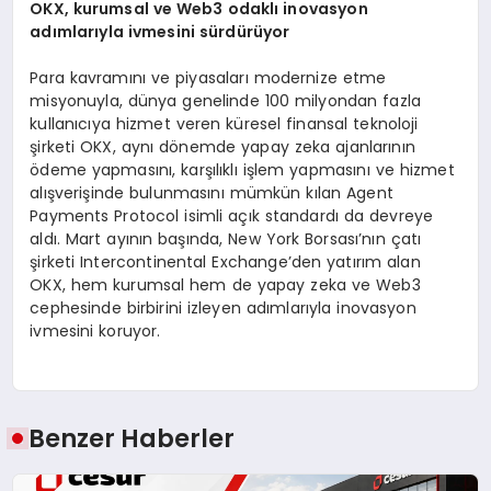
OKX, kurumsal ve Web3 odakl
ı
inovasyon
ad
ı
mlar
ı
yla ivmesini s
ü
rd
ü
r
ü
yor
Para kavramını ve piyasaları modernize etme
misyonuyla, dünya genelinde 100 milyondan fazla
kullanıcıya hizmet veren küresel finansal teknoloji
şirketi OKX, aynı dönemde yapay zeka ajanlarının
ödeme yapmasını, karşılıklı işlem yapmasını ve hizmet
alışverişinde bulunmasını mümkün kılan Agent
Payments Protocol isimli açık standardı da devreye
aldı. Mart ayının başında, New York Borsası’nın çatı
şirketi Intercontinental Exchange’den yatırım alan
OKX, hem kurumsal hem de yapay zeka ve Web3
cephesinde birbirini izleyen adımlarıyla inovasyon
ivmesini koruyor.
Benzer Haberler