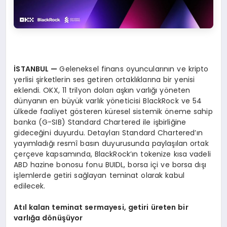
İ
STANBUL
—
Geleneksel finans oyuncularının ve kripto
yerlisi şirketlerin ses getiren ortaklıklarına bir yenisi
eklendi. OKX, 11 trilyon doları aşkın varlığı yöneten
dünyanın en büyük varlık yöneticisi BlackRock ve 54
ülkede faaliyet gösteren küresel sistemik öneme sahip
banka (G-SIB) Standard Chartered ile işbirliğine
gideceğini duyurdu. Detayları Standard Chartered’ın
yayımladığı resmî basın duyurusunda paylaşılan ortak
çerçeve kapsamında, BlackRock’ın tokenize kısa vadeli
ABD hazine bonosu fonu BUIDL, borsa içi ve borsa dışı
işlemlerde getiri sağlayan teminat olarak kabul
edilecek.
At
ı
l kalan teminat sermayesi, getiri
ü
reten bir
varl
ığ
a d
ö
n
üşü
yor