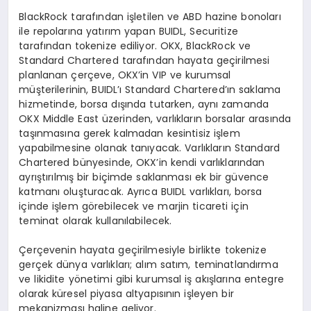
BlackRock tarafından işletilen ve ABD hazine bonoları
ile repolarına yatırım yapan BUIDL, Securitize
tarafından tokenize ediliyor. OKX, BlackRock ve
Standard Chartered tarafından hayata geçirilmesi
planlanan çerçeve, OKX’in VIP ve kurumsal
müşterilerinin, BUIDL’ı Standard Chartered’ın saklama
hizmetinde, borsa dışında tutarken, aynı zamanda
OKX Middle East üzerinden, varlıkların borsalar arasında
taşınmasına gerek kalmadan kesintisiz işlem
yapabilmesine olanak tanıyacak. Varlıkların Standard
Chartered bünyesinde, OKX’in kendi varlıklarından
ayrıştırılmış bir biçimde saklanması ek bir güvence
katmanı oluşturacak. Ayrıca BUIDL varlıkları, borsa
içinde işlem görebilecek ve marjin ticareti için
teminat olarak kullanılabilecek.
Çerçevenin hayata geçirilmesiyle birlikte tokenize
gerçek dünya varlıkları; alım satım, teminatlandırma
ve likidite yönetimi gibi kurumsal iş akışlarına entegre
olarak küresel piyasa altyapısının işleyen bir
mekanizması haline geliyor.