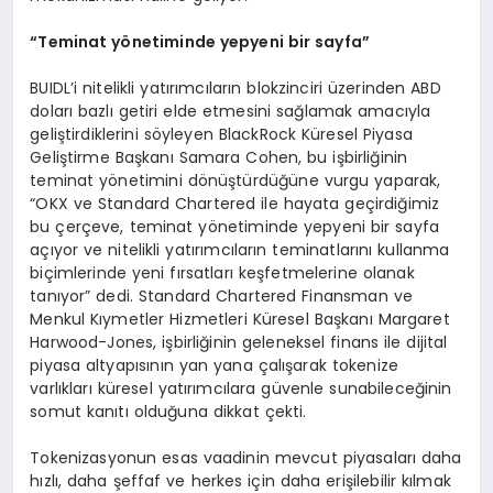
“
Teminat y
ö
netiminde yepyeni bir sayfa
”
BUIDL’i nitelikli yatırımcıların blokzinciri üzerinden ABD
doları bazlı getiri elde etmesini sağlamak amacıyla
geliştirdiklerini söyleyen BlackRock Küresel Piyasa
Geliştirme Başkanı Samara Cohen, bu işbirliğinin
teminat yönetimini dönüştürdüğüne vurgu yaparak,
“OKX ve Standard Chartered ile hayata geçirdiğimiz
bu çerçeve, teminat yönetiminde yepyeni bir sayfa
açıyor ve nitelikli yatırımcıların teminatlarını kullanma
biçimlerinde yeni fırsatları keşfetmelerine olanak
tanıyor” dedi. Standard Chartered Finansman ve
Menkul Kıymetler Hizmetleri Küresel Başkanı Margaret
Harwood-Jones, işbirliğinin geleneksel finans ile dijital
piyasa altyapısının yan yana çalışarak tokenize
varlıkları küresel yatırımcılara güvenle sunabileceğinin
somut kanıtı olduğuna dikkat çekti.
Tokenizasyonun esas vaadinin mevcut piyasaları daha
hızlı, daha şeffaf ve herkes için daha erişilebilir kılmak