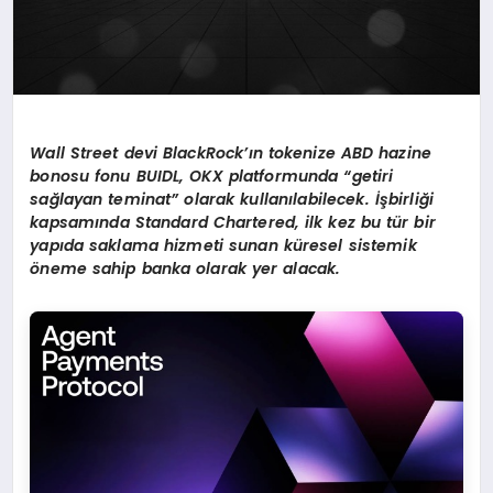
Wall Street devi BlackRock’ı
n tokenize ABD hazine
bonosu fonu BUIDL, OKX platformunda
“
getiri
sa
ğ
layan teminat
”
olarak kullan
ı
labilecek.
İş
birli
ğ
i
kapsam
ı
nda Standard Chartered, ilk kez bu t
ü
r bir
yap
ı
da saklama hizmeti sunan k
ü
resel sistemik
ö
neme sahip banka olarak yer alacak.