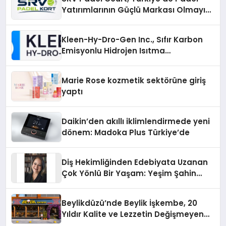
Yatırımlarının Güçlü Markası Olmayı
Sürdürüyor
Kleen-Hy-Dro-Gen Inc., Sıfır Karbon
Emisyonlu Hidrojen Isıtma
Teknolojisinde ISO ve TSSA
Düzenleyici Onaylarını Aldı
Marie Rose kozmetik sektörüne giriş
yaptı
Daikin’den akıllı iklimlendirmede yeni
dönem: Madoka Plus Türkiye’de
Diş Hekimliğinden Edebiyata Uzanan
Çok Yönlü Bir Yaşam: Yeşim Şahin
Yaman
Beylikdüzü’nde Beylik İşkembe, 20
Yıldır Kalite ve Lezzetin Değişmeyen
Adresi