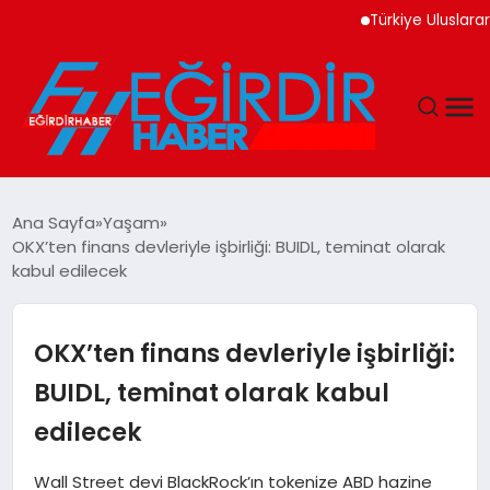
Türkiye Uluslararası Nü
DÜNYA
Ana Sayfa
Yaşam
OKX’ten finans devleriyle işbirliği: BUIDL, teminat olarak
EĞITIM
kabul edilecek
EKONOMI
OKX’ten finans devleriyle işbirliği:
GÜNDEM
BUIDL, teminat olarak kabul
edilecek
MAGAZIN
Wall Street devi BlackRock’ın tokenize ABD hazine
SIYASET