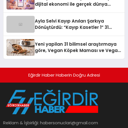
dijital ekonomi ile gerçek dünya
alışverişini bir araya getirmeyi
hedefliyor
Ayla Selvi Kayıp Anıları Şarkıya
Dönüştürdü: “Kayıp Kasetler 1” 31
Temmuz’da Yayında
Yeni yapilan 31 bilimsel araştırmaya
göre, Vegan Köpek Maması ve Vegan
Kedi Mamasının İyi Sindirildiğini
Ortaya Koydu
Eğirdir Haber Haberin Doğru Adresi
Reklam & İşbirliği:
habersonuclari@gmail.com