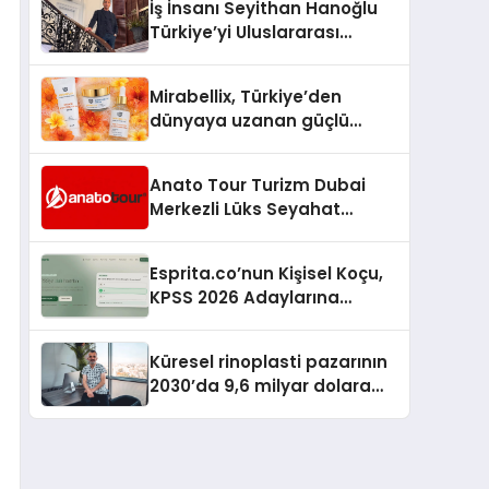
İş İnsanı Seyithan Hanoğlu
Türkiye’yi Uluslararası
Arenada Tanıtmayı
Hedefliyor
Mirabellix, Türkiye’den
dünyaya uzanan güçlü
büyümesini sürdürüyor
Anato Tour Turizm Dubai
Merkezli Lüks Seyahat
Hizmetleriyle Küresel
Turizmde Öne Çıkıyor
Esprita.co’nun Kişisel Koçu,
KPSS 2026 Adaylarına
Haftalık Çalışma Programı
Kuruyor
Küresel rinoplasti pazarının
2030’da 9,6 milyar dolara
ulaşması bekleniyor