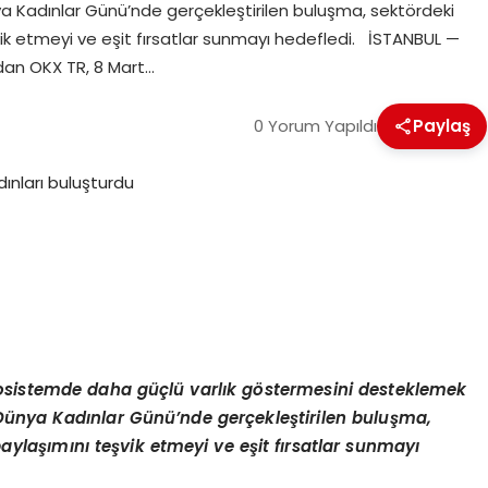
nya Kadınlar Günü’nde gerçekleştirilen buluşma, sektördeki
eşvik etmeyi ve eşit fırsatlar sunmayı hedefledi. İSTANBUL —
ndan OKX TR, 8 Mart…
0 Yorum Yapıldı
Paylaş
kosistemde daha güçlü varlık g
ö
stermesini desteklemek
 | Dünya Kadınlar Günü’nde gerçekleştirilen buluşma,
 paylaşımını teşvik etmeyi ve eş
it f
ırsatlar sunmayı