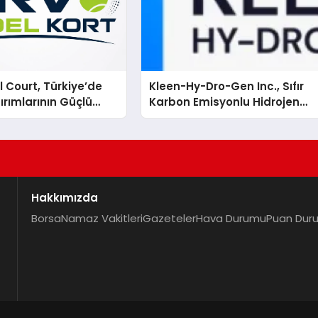
 Court, Türkiye’de
Kleen-Hy-Dro-Gen Inc., Sıfır
ırımlarının Güçlü
Karbon Emisyonlu Hidrojen
Olmayı Sürdürüyor
Isıtma Teknolojisinde ISO ve
TSSA Düzenleyici Onaylarını
Aldı
Hakkımızda
Borsa
Namaz Vakitleri
Gazeteler
Hava Durumu
Puan Dur