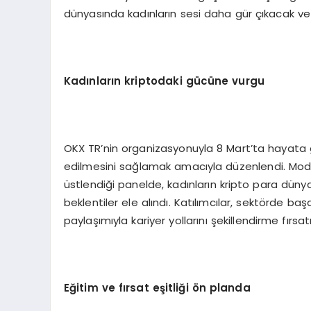
dünyasında kadınların sesi daha gür çıkacak ve
Kadınların kriptodaki gücüne vurgu
OKX TR’nin organizasyonuyla 8 Mart’ta hayata ge
edilmesini sağlamak amacıyla düzenlendi. Mod
üstlendiği panelde, kadınların kripto para dünya
beklentiler ele alındı. Katılımcılar, sektörde baş
paylaşımıyla kariyer yollarını şekillendirme fırsat
Eğitim ve fırsat eş
itli
ği
ö
n planda