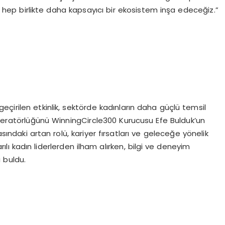
 hep birlikte daha kapsayıcı bir ekosistem inşa edeceğiz.”
çirilen etkinlik, sektörde kadınların daha güçlü temsil
eratörlüğünü WinningCircle300 Kurucusu Efe Bulduk’un
sındaki artan rolü, kariyer fırsatları ve geleceğe yönelik
arılı kadın liderlerden ilham alırken, bilgi ve deneyim
ı buldu.