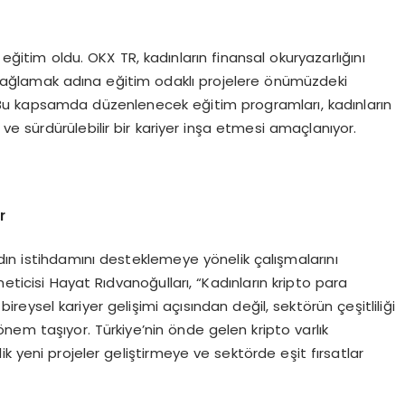
 eğitim oldu. OKX TR, kadınların finansal okuryazarlığını
sağlamak adına eğitim odaklı projelere önümüzdeki
 Bu kapsamda düzenlenecek eğitim programları, kadınların
e sürdürülebilir bir kariyer inşa etmesi amaçlanıyor.
r
dın istihdamını desteklemeye yönelik çalışmalarını
eticisi Hayat Rıdvanoğulları, “Kadınların kripto para
ireysel kariyer gelişimi açısından değil, sektörün çeşitliliği
nem taşıyor. Türkiye’nin önde gelen kripto varlık
k yeni projeler geliştirmeye ve sektörde eşit fırsatlar