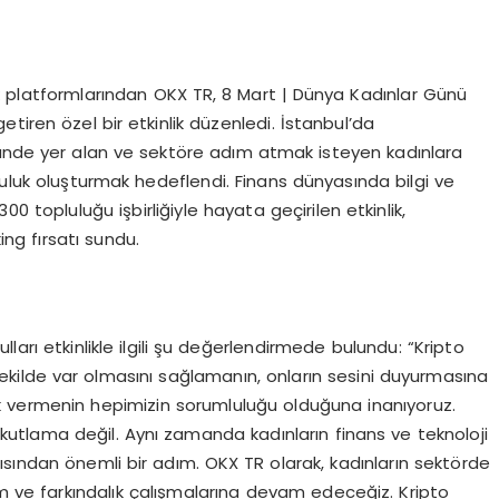
ık platformlarından OKX TR, 8 Mart | Dünya Kadınlar Günü
tiren özel bir etkinlik düzenledi. İstanbul’da
ründe yer alan ve sektöre adım atmak isteyen kadınlara
luluk oluşturmak hedeflendi. Finans dünyasında bilgi ve
 topluluğu işbirliğiyle hayata geçirilen etkinlik,
ng fırsatı sundu.
ları etkinlikle ilgili şu değerlendirmede bulundu: “Kripto
ekilde var olmasını sağlamanın, onların sesini duyurmasına
ek vermenin hepimizin sorumluluğu olduğuna inanıyoruz.
kutlama değil. Aynı zamanda kadınların finans ve teknoloji
ısından önemli bir adım. OKX TR olarak, kadınların sektörde
m ve farkındalık çalışmalarına devam edeceğiz. Kripto