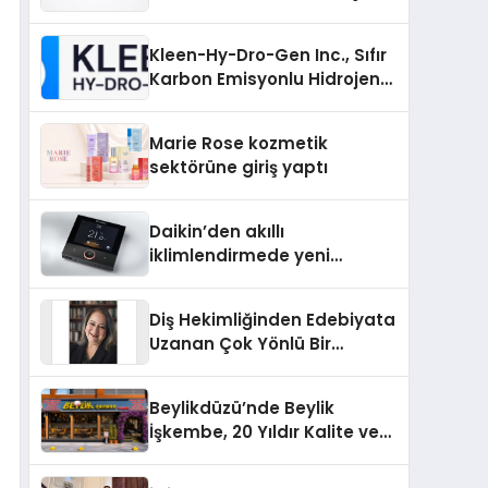
Markası Olmayı Sürdürüyor
Kleen-Hy-Dro-Gen Inc., Sıfır
Karbon Emisyonlu Hidrojen
Isıtma Teknolojisinde ISO ve
TSSA Düzenleyici Onaylarını
Marie Rose kozmetik
Aldı
sektörüne giriş yaptı
Daikin’den akıllı
iklimlendirmede yeni
dönem: Madoka Plus
Türkiye’de
Diş Hekimliğinden Edebiyata
Uzanan Çok Yönlü Bir
Yaşam: Yeşim Şahin Yaman
Beylikdüzü’nde Beylik
İşkembe, 20 Yıldır Kalite ve
Lezzetin Değişmeyen Adresi