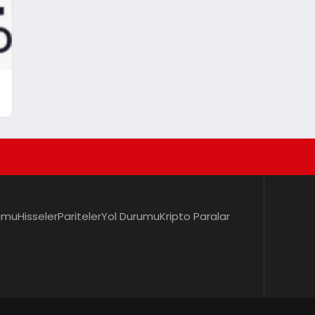
umu
Hisseler
Pariteler
Yol Durumu
Kripto Paralar