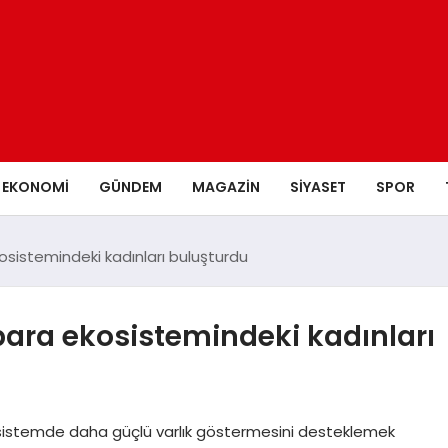
EKONOMI
GÜNDEM
MAGAZIN
SIYASET
SPOR
osistemindeki kadınları buluşturdu
 para ekosistemindeki kadınları
sistemde daha güçlü varlık göstermesini desteklemek