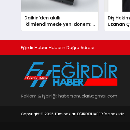
Daikin’den akıllı
Diş Hekim
iklimlendirmede yeni dönem:
Uzanan Ç
Madoka Plus Türkiye’de
Yeşim Şa
Eğirdir Haber Haberin Doğru Adresi
Reklam & İşbirliği:
habersonuclari@gmail.com
Copyright © 2025 Tüm hakları EĞİRDİRHABER 'de saklıdır.