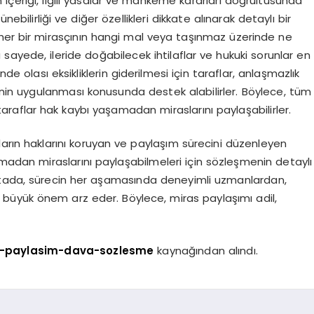
in içeriği, ilgili yasalar ve mahkeme kararları doğrultusunda
ünebilirliği ve diğer özellikleri dikkate alınarak detaylı bir
her bir mirasçının hangi mal veya taşınmaz üzerinde ne
u sayede, ileride doğabilecek ihtilaflar ve hukuki sorunlar en
nde olası eksikliklerin giderilmesi için taraflar, anlaşmazlık
uygulanması konusunda destek alabilirler. Böylece, tüm
taraflar hak kaybı yaşamadan miraslarını paylaşabilirler.
arın haklarını koruyan ve paylaşım sürecini düzenleyen
amadan miraslarını paylaşabilmeleri için sözleşmenin detaylı
ktada, sürecin her aşamasında deneyimli uzmanlardan,
büyük önem arz eder. Böylece, miras paylaşımı adil,
as-paylasim-dava-sozlesme
kaynağından alındı.