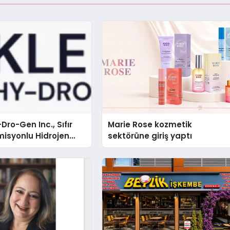
Dro-Gen Inc., Sıfır
Marie Rose kozmetik
isyonlu Hidrojen
sektörüne giriş yaptı
knolojisinde ISO ve
nleyici Onaylarını