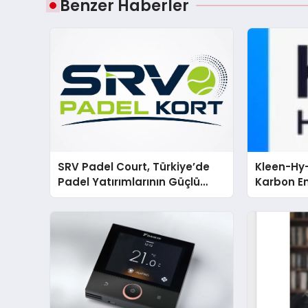
Benzer Haberler
SRV Padel Court, Türkiye’de
Kleen-Hy-
Padel Yatırımlarının Güçlü
Karbon Em
Markası Olmayı Sürdürüyor
Isıtma Te
TSSA Düze
Aldı