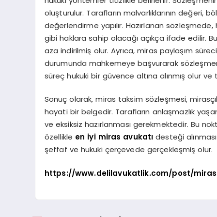
hukuki yöntemler titizlikle belirlenir. Sözleşmen
oluşturulur. Tarafların malvarlıklarının değeri, böl
değerlendirme yapılır. Hazırlanan sözleşmede, 
gibi haklara sahip olacağı açıkça ifade edilir. B
aza indirilmiş olur. Ayrıca, miras paylaşım süreci
durumunda mahkemeye başvurarak sözleşmenin 
süreç hukuki bir güvence altına alınmış olur ve 
Sonuç olarak, miras taksim sözleşmesi, mirasçıl
hayati bir belgedir. Tarafların anlaşmazlık yaş
ve eksiksiz hazırlanması gerekmektedir. Bu no
özellikle
en iyi miras avukatı
desteği alınması 
şeffaf ve hukuki çerçevede gerçekleşmiş olur.
https://www.delilavukatlik.com/post/mir