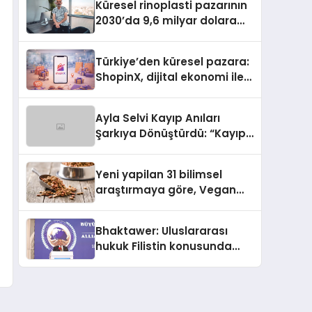
Küresel rinoplasti pazarının
2030’da 9,6 milyar dolara
ulaşması bekleniyor
Türkiye’den küresel pazara:
ShopinX, dijital ekonomi ile
gerçek dünya alışverişini bir
araya getirmeyi hedefliyor
Ayla Selvi Kayıp Anıları
Şarkıya Dönüştürdü: “Kayıp
Kasetler 1” 31 Temmuz’da
Yayında
Yeni yapilan 31 bilimsel
araştırmaya göre, Vegan
Köpek Maması ve Vegan
Kedi Mamasının İyi
Bhaktawer: Uluslararası
Sindirildiğini Ortaya Koydu
hukuk Filistin konusunda
çifte standart uyguluyor