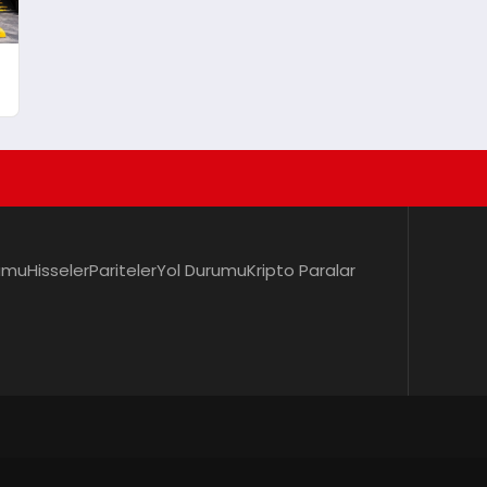
umu
Hisseler
Pariteler
Yol Durumu
Kripto Paralar