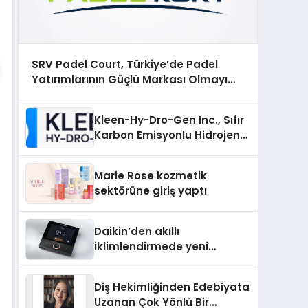
SRV Padel Court, Türkiye’de Padel
Yatırımlarının Güçlü Markası Olmayı
Sürdürüyor
Kleen-Hy-Dro-Gen Inc., Sıfır
Karbon Emisyonlu Hidrojen
Isıtma Teknolojisinde ISO ve
TSSA Düzenleyici Onaylarını
Marie Rose kozmetik
Aldı
sektörüne giriş yaptı
Daikin’den akıllı
iklimlendirmede yeni
dönem: Madoka Plus
Türkiye’de
Diş Hekimliğinden Edebiyata
Uzanan Çok Yönlü Bir