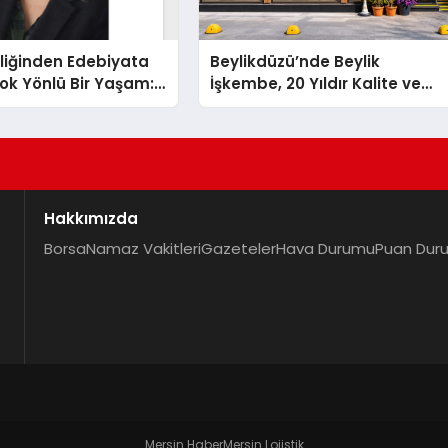
liğinden Edebiyata
Beylikdüzü’nde Beylik
ok Yönlü Bir Yaşam:
İşkembe, 20 Yıldır Kalite ve
hin Yaman
Lezzetin Değişmeyen Adresi
Hakkımızda
Borsa
Namaz Vakitleri
Gazeteler
Hava Durumu
Puan Dur
Mersin Haber
Mersin Lojistik