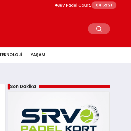
SRV Padel Court, Türkiye’de Padel Yatırı
04:52:22
TEKNOLOJI
YAŞAM
Son Dakika