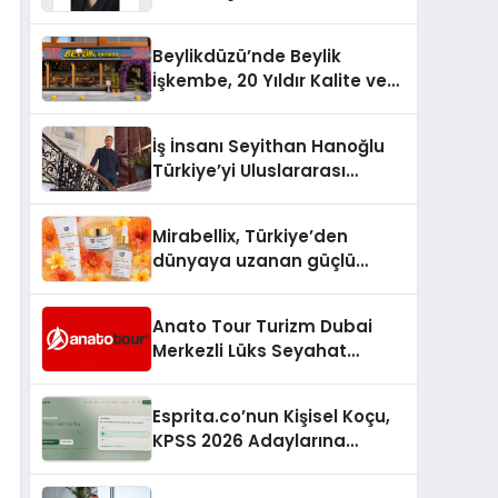
Yaşam: Yeşim Şahin Yaman
Beylikdüzü’nde Beylik
İşkembe, 20 Yıldır Kalite ve
Lezzetin Değişmeyen Adresi
İş İnsanı Seyithan Hanoğlu
Türkiye’yi Uluslararası
Arenada Tanıtmayı
Hedefliyor
Mirabellix, Türkiye’den
dünyaya uzanan güçlü
büyümesini sürdürüyor
Anato Tour Turizm Dubai
Merkezli Lüks Seyahat
Hizmetleriyle Küresel
Turizmde Öne Çıkıyor
Esprita.co’nun Kişisel Koçu,
KPSS 2026 Adaylarına
Haftalık Çalışma Programı
Kuruyor