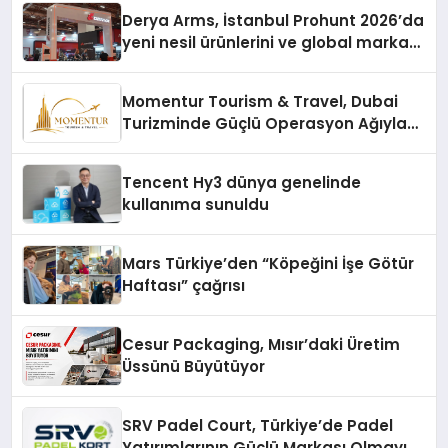
Derya Arms, İstanbul Prohunt 2026’da
yeni nesil ürünlerini ve global marka
vizyonunu sergiledi
Momentur Tourism & Travel, Dubai
Turizminde Güçlü Operasyon Ağıyla
Fark Yaratıyor
Tencent Hy3 dünya genelinde
kullanıma sunuldu
Mars Türkiye’den “Köpeğini İşe Götür
Haftası” çağrısı
Cesur Packaging, Mısır’daki Üretim
Üssünü Büyütüyor
SRV Padel Court, Türkiye’de Padel
Yatırımlarının Güçlü Markası Olmayı