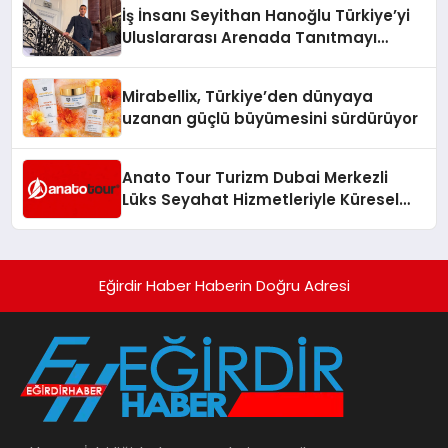
İş İnsanı Seyithan Hanoğlu Türkiye’yi
Uluslararası Arenada Tanıtmayı
Hedefliyor
Mirabellix, Türkiye’den dünyaya
uzanan güçlü büyümesini sürdürüyor
Anato Tour Turizm Dubai Merkezli
Lüks Seyahat Hizmetleriyle Küresel
Turizmde Öne Çıkıyor
Eğirdir Haber Haberin Doğru Adresi