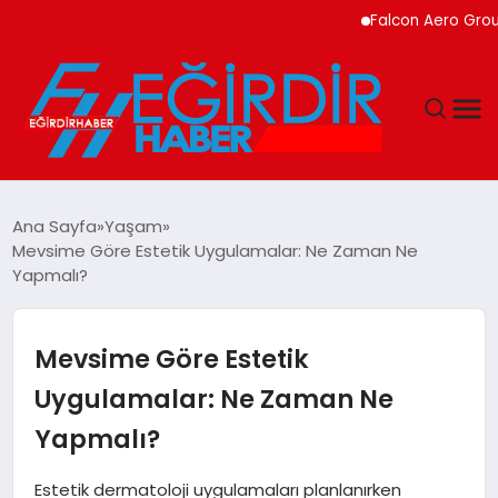
Falcon Aero Group, Kür
DÜNYA
Ana Sayfa
Yaşam
Mevsime Göre Estetik Uygulamalar: Ne Zaman Ne
EĞITIM
Yapmalı?
EKONOMI
Mevsime Göre Estetik
GÜNDEM
Uygulamalar: Ne Zaman Ne
Yapmalı?
MAGAZIN
Estetik dermatoloji uygulamaları planlanırken
SIYASET