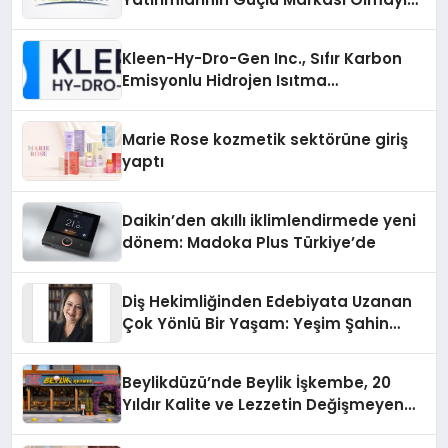
Sürdürüyor
Kleen-Hy-Dro-Gen Inc., Sıfır Karbon
Emisyonlu Hidrojen Isıtma
Teknolojisinde ISO ve TSSA
Düzenleyici Onaylarını Aldı
Marie Rose kozmetik sektörüne giriş
yaptı
Daikin’den akıllı iklimlendirmede yeni
dönem: Madoka Plus Türkiye’de
Diş Hekimliğinden Edebiyata Uzanan
Çok Yönlü Bir Yaşam: Yeşim Şahin
Yaman
Beylikdüzü’nde Beylik İşkembe, 20
Yıldır Kalite ve Lezzetin Değişmeyen
Adresi