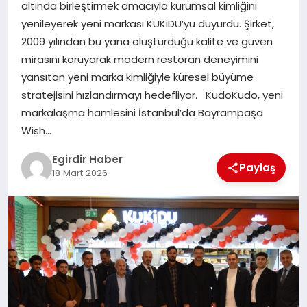
altında birleştirmek amacıyla kurumsal kimliğini
yenileyerek yeni markası KUKiDU’yu duyurdu. Şirket,
SPOR
2009 yılından bu yana oluşturduğu kalite ve güven
mirasını koruyarak modern restoran deneyimini
TEKNOLOJI
yansıtan yeni marka kimliğiyle küresel büyüme
stratejisini hızlandırmayı hedefliyor. KudoKudo, yeni
YAŞAM
markalaşma hamlesini İstanbul’da Bayrampaşa
Wish…
Egirdir Haber
Paylaş
18 Mart 2026