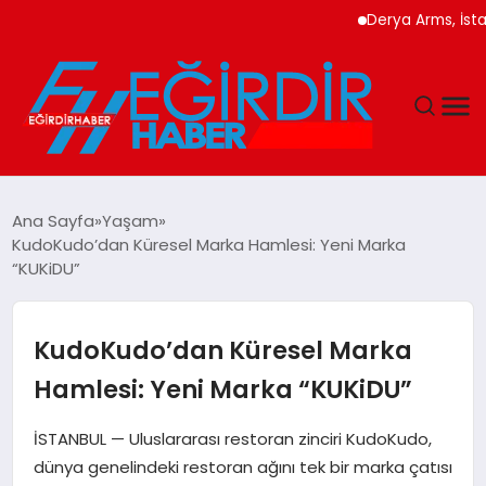
Derya Arms, İstanbul Pro
DÜNYA
Ana Sayfa
Yaşam
KudoKudo’dan Küresel Marka Hamlesi: Yeni Marka
EĞITIM
“KUKiDU”
EKONOMI
KudoKudo’dan Küresel Marka
GÜNDEM
Hamlesi: Yeni Marka “KUKiDU”
MAGAZIN
İSTANBUL — Uluslararası restoran zinciri KudoKudo,
dünya genelindeki restoran ağını tek bir marka çatısı
SIYASET