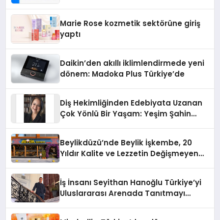
Teknolojisinde ISO ve TSSA
Düzenleyici Onaylarını Aldı
Marie Rose kozmetik sektörüne giriş
yaptı
Daikin’den akıllı iklimlendirmede yeni
dönem: Madoka Plus Türkiye’de
Diş Hekimliğinden Edebiyata Uzanan
Çok Yönlü Bir Yaşam: Yeşim Şahin
Yaman
Beylikdüzü’nde Beylik İşkembe, 20
Yıldır Kalite ve Lezzetin Değişmeyen
Adresi
İş İnsanı Seyithan Hanoğlu Türkiye’yi
Uluslararası Arenada Tanıtmayı
Hedefliyor