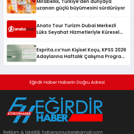
Mirabellix, Türkiye’den dünyaya
uzanan güçlü büyümesini sürdürüyor
Anato Tour Turizm Dubai Merkezli
Lüks Seyahat Hizmetleriyle Küresel
Turizmde Öne Çıkıyor
Esprita.co’nun Kişisel Koçu, KPSS 2026
Adaylarına Haftalık Çalışma Programı
Kuruyor
Eğirdir Haber Haberin Doğru Adresi
Reklam & İşbirliği:
habersonuclari@gmail.com