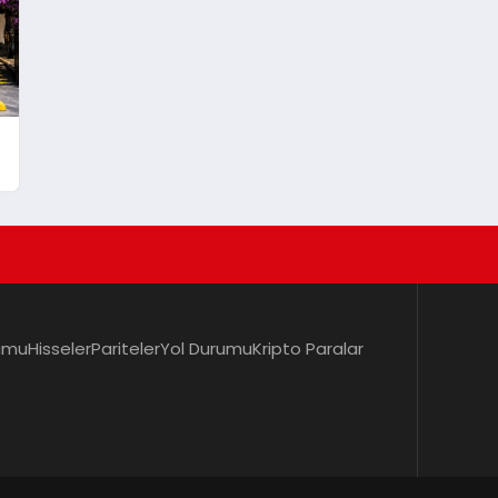
umu
Hisseler
Pariteler
Yol Durumu
Kripto Paralar