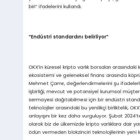
biri” ifadelerini kullandı.
“
End
ü
stri standard
ını belirliyor”
OKX’in küresel kripto varlık borsaları arasında
ekosistemi ve geleneksel finans arasında köp
Mehmet Çamır, değerlendirmelerini şu ifadelerl
işbirliği, mevcut ve potansiyel kurumsal müşteri
sermayesi dağıtabilmesi için bir endüstri standa
teknolojiler arasındaki bu yenilikçi birliktelik, O
anlayışını bir kez daha vurguluyor. Şubat 2024
olarak biz de ülkemizde kripto varlıklara dair 
ödün vermeden blokzinciri teknolojilerinin yeni k