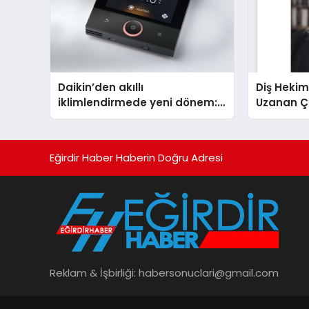
Daikin’den akıllı
Diş Hekim
iklimlendirmede yeni dönem:
Uzanan Ç
Madoka Plus Türkiye’de
Yeşim Şa
Eğirdir Haber Haberin Doğru Adresi
Reklam & İşbirliği:
habersonuclari@gmail.com