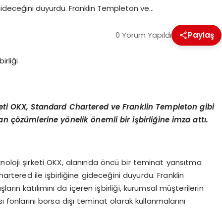
 gideceğini duyurdu. Franklin Templeton ve…
0 Yorum Yapıldı
Paylaş
irketi OKX, Standard Chartered ve Franklin Templeton gibi
man çözümlerine y
ö
nelik
ö
nemli bir işbirliğine imza attı.
teknoloji şirketi OKX, alanında öncü bir teminat yansıtma
artered ile işbirliğine gideceğini duyurdu. Franklin
rın katılımını da içeren işbirliği, kurumsal müşterilerin
sı fonlarını borsa dışı teminat olarak kullanmalarını