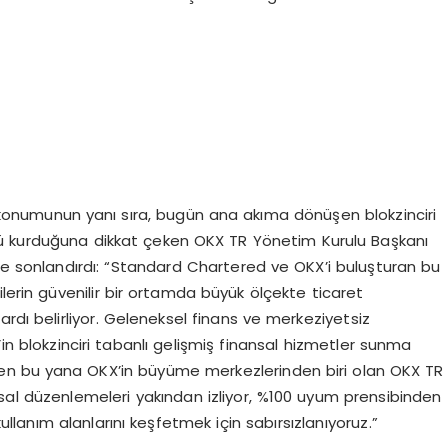
ki konumunun yanı sıra, bugün ana akıma dönüşen blokzinciri
rü kurduğuna dikkat çeken OKX TR Yönetim Kurulu Başkanı
e sonlandırdı: “Standard Chartered ve OKX’i buluşturan bu
lerin güvenilir bir ortamda büyük ölçekte ticaret
rdı belirliyor. Geleneksel finans ve merkeziyetsiz
KX’in blokzinciri tabanlı gelişmiş finansal hizmetler sunma
’ten bu yana OKX’in büyüme merkezlerinden biri olan OKX TR
yasal düzenlemeleri yakından izliyor, %100 uyum prensibinden
ullanım alanlarını keşfetmek için sabırsızlanıyoruz.”