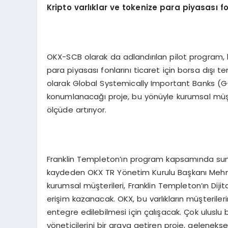
Kripto varlıklar ve tokenize para piyasası f
OKX-SCB olarak da adlandırılan pilot program, ku
para piyasası fonlarını ticaret için borsa dışı t
olarak Global Systemically Important Banks (G-
konumlanacağı proje, bu yönüyle kurumsal müşter
ölçüde artırıyor.
Franklin Templeton’ın program kapsamında sunul
kaydeden OKX TR Yönetim Kurulu Başkanı Mehmet
kurumsal müşterileri, Franklin Templeton’ın Dijital 
erişim kazanacak. OKX, bu varlıkların müşteriler
entegre edilebilmesi için çalışacak. Çok uluslu b
yöneticilerini bir araya getiren proje, gelenekse