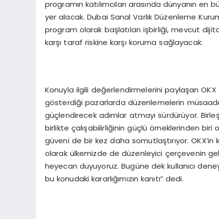
programın katılımcıları arasında dünyanın en bü
yer alacak. Dubai Sanal Varlık Düzenleme Kurum
program olarak başlatılan işbirliği, mevcut dijit
karşı taraf riskine karşı koruma sağlayacak.
Konuyla ilgili değerlendirmelerini paylaşan OK
gösterdiği pazarlarda düzenlemelerin müsaade e
güçlendirecek adımlar atmayı sürdürüyor. Birleşik
birlikte çalışabilirliğinin güçlü örneklerinden bi
güveni de bir kez daha somutlaştırıyor. OKX’in
olarak ülkemizde de düzenleyici çerçevenin ge
heyecan duyuyoruz. Bugüne dek kullanıcı deneyimi
bu konudaki kararlığımızın kanıtı” dedi.