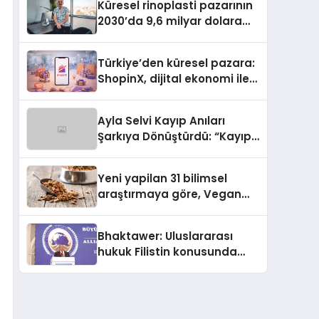
Küresel rinoplasti pazarının
2030’da 9,6 milyar dolara
ulaşması bekleniyor
Türkiye’den küresel pazara:
ShopinX, dijital ekonomi ile
gerçek dünya alışverişini bir
araya getirmeyi hedefliyor
Ayla Selvi Kayıp Anıları
Şarkıya Dönüştürdü: “Kayıp
Kasetler 1” 31 Temmuz’da
Yayında
Yeni yapilan 31 bilimsel
araştırmaya göre, Vegan
Köpek Maması ve Vegan
Kedi Mamasının İyi
Bhaktawer: Uluslararası
Sindirildiğini Ortaya Koydu
hukuk Filistin konusunda
çifte standart uyguluyor