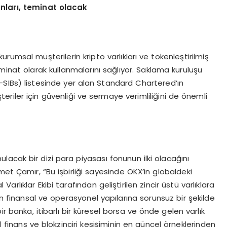
onları, teminat olacak
rumsal müşterilerin kripto varlıkları ve tokenleştirilmiş
eminat olarak kullanmalarını sağlıyor. Saklama kuruluşu
SIBs) listesinde yer alan Standard Chartered’ın
iler için güvenliği ve sermaye verimliliğini de önemli
acak bir dizi para piyasası fonunun ilki olacağını
 Çamır, “Bu işbirliği sayesinde OKX’in globaldeki
Varlıklar Ekibi tarafından geliştirilen zincir üstü varlıklara
in finansal ve operasyonel yapılarına sorunsuz bir şekilde
ir banka, itibarlı bir küresel borsa ve önde gelen varlık
l finans ve blokzinciri kesişiminin en güncel örneklerinden