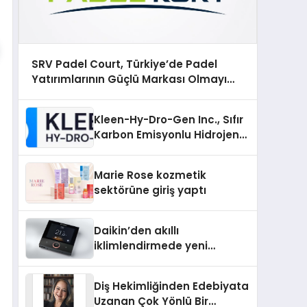
SRV Padel Court, Türkiye’de Padel
Yatırımlarının Güçlü Markası Olmayı
Sürdürüyor
Kleen-Hy-Dro-Gen Inc., Sıfır
Karbon Emisyonlu Hidrojen
Isıtma Teknolojisinde ISO ve
TSSA Düzenleyici Onaylarını
Marie Rose kozmetik
Aldı
sektörüne giriş yaptı
Daikin’den akıllı
iklimlendirmede yeni
dönem: Madoka Plus
Türkiye’de
Diş Hekimliğinden Edebiyata
Uzanan Çok Yönlü Bir