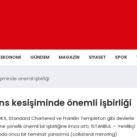
EKONOMI
GÜNDEM
MAGAZIN
SIYASET
SPOR
iminde önemli işbirliği
ns kesişiminde önemli işbirliği
ti OKX, Standard Chartered ve Franklin Templeton gibi devlerle
 yönelik önemli bir işbirliğine imza attı. İSTANBUL — Yenilikçi
anında öncü bir teminat yansıtma (collateral mirroring)