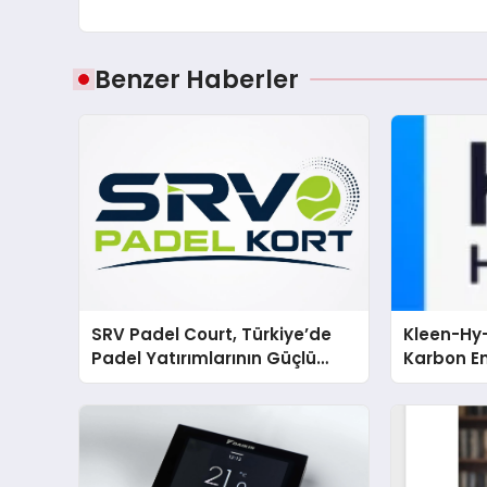
Benzer Haberler
SRV Padel Court, Türkiye’de
Kleen-Hy-
Padel Yatırımlarının Güçlü
Karbon Em
Markası Olmayı Sürdürüyor
Isıtma Te
TSSA Düze
Aldı