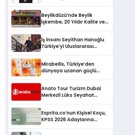
Yaşam: Yeşim Şahin Yaman
Beylikdüzü’nde Beylik
İşkembe, 20 Yıldır Kalite ve
Lezzetin Değişmeyen Adresi
İş İnsanı Seyithan Hanoğlu
Türkiye’yi Uluslararası
Arenada Tanıtmayı
Hedefliyor
Mirabellix, Türkiye’den
dünyaya uzanan güçlü
büyümesini sürdürüyor
Anato Tour Turizm Dubai
Merkezli Lüks Seyahat
Hizmetleriyle Küresel
Turizmde Öne Çıkıyor
Esprita.co’nun Kişisel Koçu,
KPSS 2026 Adaylarına
Haftalık Çalışma Programı
Kuruyor