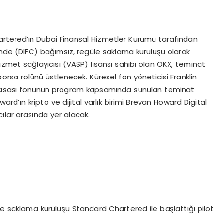
rtered’ın Dubai Finansal Hizmetler Kurumu tarafından
’nde (DIFC) bağımsız, regüle saklama kuruluşu olarak
zmet sağlayıcısı (VASP) lisansı sahibi olan OKX, teminat
ği borsa rolünü üstlenecek. Küresel fon yöneticisi Franklin
piyasası fonunun program kapsamında sunulan teminat
oward’ın kripto ve dijital varlık birimi Brevan Howard Digital
ılar arasında yer alacak.
a ve saklama kuruluşu Standard Chartered ile başlattığı pilot