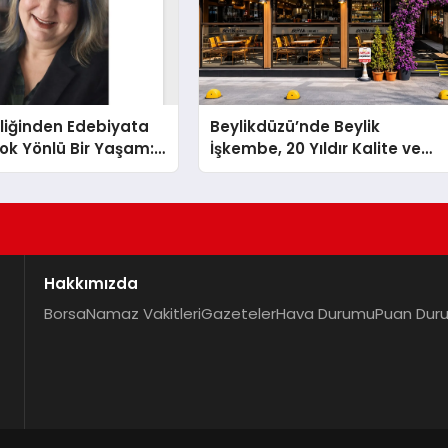
liğinden Edebiyata
Beylikdüzü’nde Beylik
ok Yönlü Bir Yaşam:
İşkembe, 20 Yıldır Kalite ve
hin Yaman
Lezzetin Değişmeyen Adresi
Hakkımızda
Borsa
Namaz Vakitleri
Gazeteler
Hava Durumu
Puan Dur