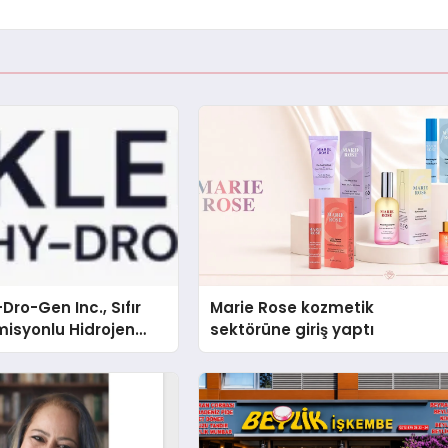
Dro-Gen Inc., Sıfır
Marie Rose kozmetik
isyonlu Hidrojen
sektörüne giriş yaptı
knolojisinde ISO ve
nleyici Onaylarını