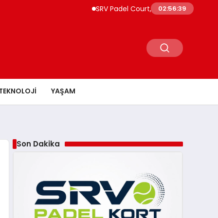
SRV Padel Court, Türkiye’de Padel Yatırım
02:56:40
TEKNOLOJI
YAŞAM
Son Dakika