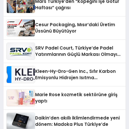
Mars Türkiye’den “Köpeğini İşe Götür
Haftası” çağrısı
Cesur Packaging, Mısır’daki Üretim
Üssünü Büyütüyor
SRV Padel Court, Türkiye’de Padel
Yatırımlarının Güçlü Markası Olmayı
Sürdürüyor
Kleen-Hy-Dro-Gen Inc., Sıfır Karbon
Emisyonlu Hidrojen Isıtma
Teknolojisinde ISO ve TSSA
Düzenleyici Onaylarını Aldı
Marie Rose kozmetik sektörüne giriş
yaptı
Daikin’den akıllı iklimlendirmede yeni
dönem: Madoka Plus Türkiye’de