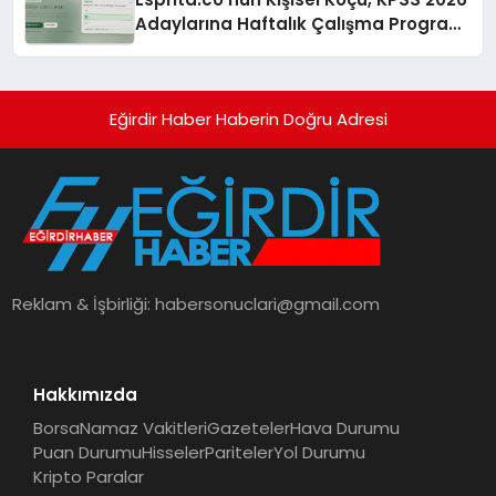
Adaylarına Haftalık Çalışma Programı
Kuruyor
Eğirdir Haber Haberin Doğru Adresi
Reklam & İşbirliği:
habersonuclari@gmail.com
Hakkımızda
Borsa
Namaz Vakitleri
Gazeteler
Hava Durumu
Puan Durumu
Hisseler
Pariteler
Yol Durumu
Kripto Paralar