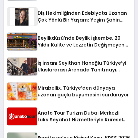
Diş Hekimliğinden Edebiyata Uzanan
Çok Yönlü Bir Yaşam: Yeşim Şahin
Yaman
Beylikdüzü’nde Beylik İşkembe, 20
Yıldır Kalite ve Lezzetin Değişmeyen
Adresi
İş İnsanı Seyithan Hanoğlu Türkiye’yi
Uluslararası Arenada Tanıtmayı
Hedefliyor
Mirabellix, Türkiye’den dünyaya
uzanan güçlü büyümesini sürdürüyor
Anato Tour Turizm Dubai Merkezli
Lüks Seyahat Hizmetleriyle Küresel
Turizmde Öne Çıkıyor
Esprita.co’nun Kişisel Koçu, KPSS 2026