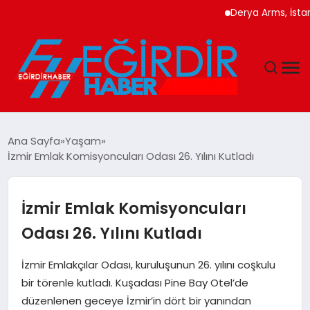
Derya Arms, İstanbul P
DÜNYA
Ana Sayfa
Yaşam
İzmir Emlak Komisyoncuları Odası 26. Yılını Kutladı
EĞITIM
EKONOMI
İzmir Emlak Komisyoncuları
Odası 26. Yılını Kutladı
GÜNDEM
İzmir Emlakçılar Odası, kuruluşunun 26. yılını coşkulu
MAGAZIN
bir törenle kutladı. Kuşadası Pine Bay Otel’de
düzenlenen geceye İzmir’in dört bir yanından
SIYASET