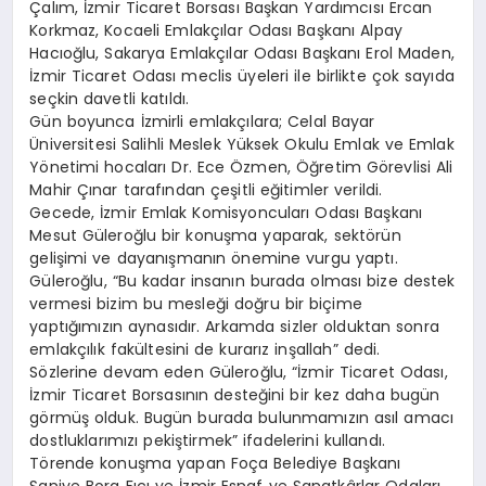
Çalım, İzmir Ticaret Borsası Başkan Yardımcısı Ercan
Korkmaz, Kocaeli Emlakçılar Odası Başkanı Alpay
Hacıoğlu, Sakarya Emlakçılar Odası Başkanı Erol Maden,
İzmir Ticaret Odası meclis üyeleri ile birlikte çok sayıda
seçkin davetli katıldı.
Gün boyunca İzmirli emlakçılara; Celal Bayar
Üniversitesi Salihli Meslek Yüksek Okulu Emlak ve Emlak
Yönetimi hocaları Dr. Ece Özmen, Öğretim Görevlisi Ali
Mahir Çınar tarafından çeşitli eğitimler verildi.
Gecede, İzmir Emlak Komisyoncuları Odası Başkanı
Mesut Güleroğlu bir konuşma yaparak, sektörün
gelişimi ve dayanışmanın önemine vurgu yaptı.
Güleroğlu, “Bu kadar insanın burada olması bize destek
vermesi bizim bu mesleği doğru bir biçime
yaptığımızın aynasıdır. Arkamda sizler olduktan sonra
emlakçılık fakültesini de kurarız inşallah” dedi.
Sözlerine devam eden Güleroğlu, “İzmir Ticaret Odası,
İzmir Ticaret Borsasının desteğini bir kez daha bugün
görmüş olduk. Bugün burada bulunmamızın asıl amacı
dostluklarımızı pekiştirmek” ifadelerini kullandı.
Törende konuşma yapan Foça Belediye Başkanı
Saniye Bora Fıçı ve İzmir Esnaf ve Sanatkârlar Odaları