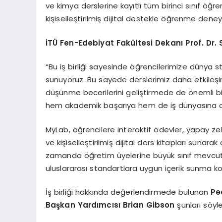
ve kimya derslerine kayıtlı tüm birinci sınıf öğ
kişiselleştirilmiş dijital destekle öğrenme deney
İ
T
Ü
Fen-Edebiyat Fak
ü
ltesi Dekan
ı
Prof. Dr.
“Bu iş birliği sayesinde öğrencilerimize dünya s
sunuyoruz. Bu sayede derslerimiz daha etkileşim
düşünme becerilerini geliştirmede de önemli bir
hem akademik başarıya hem de iş dünyasına da
MyLab, öğrencilere interaktif ödevler, yapay zek
ve kişiselleştirilmiş dijital ders kitapları sun
zamanda öğretim üyelerine büyük sınıf mevcutla
uluslararası standartlara uygun içerik sunma 
İş birliği hakkında değerlendirmede bulunan
Pe
Ba
ş
kan Yard
ı
mc
ı
s
ı
Brian Gibson
şunları söyle