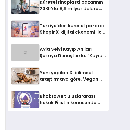
Küresel rinoplasti pazarının
2030’da 9,6 milyar dolara
ulaşması bekleniyor
Türkiye’den küresel pazara:
ShopinX, dijital ekonomi ile
gerçek dünya alışverişini bir
araya getirmeyi hedefliyor
Ayla Selvi Kayıp Anıları
Şarkıya Dönüştürdü: “Kayıp
Kasetler 1” 31 Temmuz’da
Yayında
Yeni yapilan 31 bilimsel
araştırmaya göre, Vegan
Köpek Maması ve Vegan
Kedi Mamasının İyi
Bhaktawer: Uluslararası
Sindirildiğini Ortaya Koydu
hukuk Filistin konusunda
çifte standart uyguluyor