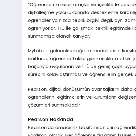
“Öğrencileri küresel araçlar ve içeriklerle destekl
dijitalleşme yolculuklarında destekleme kararlıl
öğrenciler yalnızca teorik bilgiyi değil, aynı z
öğreniyorlar. İTÜ ile çalışmak, teknik eğitimde l
sunmamıza olanak tanıyor.”
MyLab ile geleneksel eğitim modellerinin karşılaş
sınıflarda öğrenme takibi gibi zorluklara etkil
başarıyla uygulanan ve İTÜ’de geniş çaplı uygu
sürecini kolaylaştırması ve öğrencilerin gerçek 
Pearson, dijital dönüşümün avantajlarını daha 
öğrencilerin, eğitimcilerin ve kurumların değişen 
çözümleri sunmaktadır.
Pearson Hakkında
Pearson’da amacımız basit: insanların öğrendikle
yardımcı olmak. Her öğrenme fırsatının kişisel b