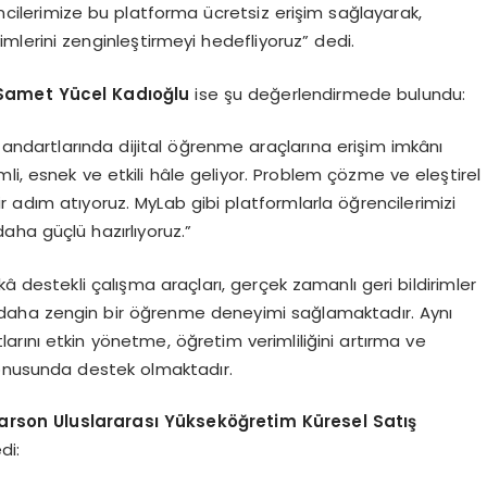
rencilerimize bu platforma ücretsiz erişim sağlayarak,
imlerini zenginleştirmeyi hedefliyoruz” dedi.
 Samet Y
ü
cel Kad
ı
o
ğ
lu
ise şu değerlendirmede bulundu:
tandartlarında dijital öğrenme araçlarına erişim imkânı
li, esnek ve etkili hâle geliyor. Problem çözme ve eleştirel
 adım atıyoruz. MyLab gibi platformlarla öğrencilerimizi
ha güçlü hazırlıyoruz.”
â destekli çalışma araçları, gerçek zamanlı geri bildirimler
arak daha zengin bir öğrenme deneyimi sağlamaktadır. Aynı
rını etkin yönetme, öğretim verimliliğini artırma ve
konusunda destek olmaktadır.
arson Uluslararas
ı Yü
ksek
öğ
retim K
ü
resel Sat
ış
di: