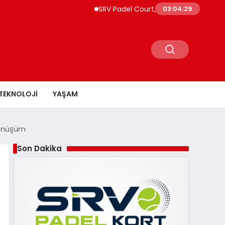
SRV Padel Court, Türkiye’de Padel Yatırı
03:04:30
TEKNOLOJI
YAŞAM
Dönüşüm
Son Dakika