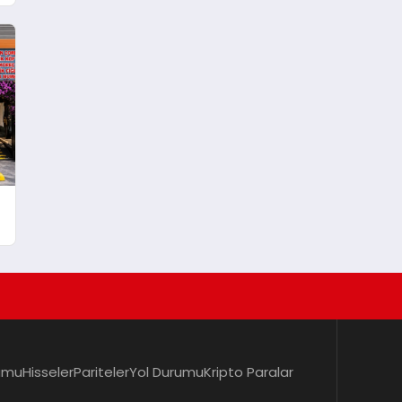
umu
Hisseler
Pariteler
Yol Durumu
Kripto Paralar