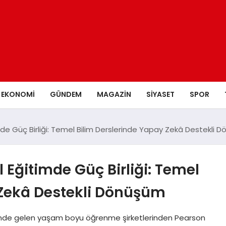
EKONOMI
GÜNDEM
MAGAZIN
SIYASET
SPOR
imde Güç Birliği: Temel Bilim Derslerinde Yapay Zekâ Destekli 
l Eğitimde Güç Birliği: Temel
 Zekâ Destekli Dönüşüm
n önde gelen yaşam boyu öğrenme şirketlerinden Pearson