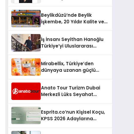
Yaşam: Yeşim Şahin Yaman
Beylikdüzü’nde Beylik
İşkembe, 20 Yıldır Kalite ve
Lezzetin Değişmeyen Adresi
İş İnsanı Seyithan Hanoğlu
Türkiye’yi Uluslararası
Arenada Tanıtmayı
Hedefliyor
Mirabellix, Türkiye’den
dünyaya uzanan güçlü
büyümesini sürdürüyor
Anato Tour Turizm Dubai
Merkezli Lüks Seyahat
Hizmetleriyle Küresel
Turizmde Öne Çıkıyor
Esprita.co’nun Kişisel Koçu,
KPSS 2026 Adaylarına
Haftalık Çalışma Programı
Kuruyor