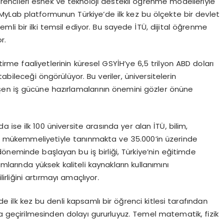
rencileri esnek ve teknoloji destekli öğrenme modelleriyle
yLab platformunun Türkiye’de ilk kez bu ölçekte bir devlet
i bir ilki temsil ediyor. Bu sayede İTÜ, dijital öğrenme
r.
tirme faaliyetlerinin küresel GSYİH’ye 6,5 trilyon ABD doları
abileceği öngörülüyor. Bu veriler, üniversitelerin
lişen iş gücüne hazırlamalarının önemini gözler önüne
a ise ilk 100 üniversite arasında yer alan İTÜ, bilim,
ik mükemmeliyetiyle tanınmakta ve 35.000’in üzerinde
öneminde başlayan bu iş birliği, Türkiye’nin eğitimde
larında yüksek kaliteli kaynakların kullanımını
rliğini artırmayı amaçlıyor.
’de ilk kez bu denli kapsamlı bir öğrenci kitlesi tarafından
ta geçirilmesinden dolayı gururluyuz. Temel matematik, fizik