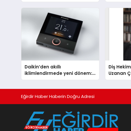
Markası Olmayı Sürdürüyor
Isıtma Te
TSSA Düze
Aldı
Daikin’den akıllı
Diş Hekim
iklimlendirmede yeni dönem:
Uzanan Ç
Madoka Plus Türkiye’de
Yeşim Şa
Eğirdir Haber Haberin Doğru Adresi