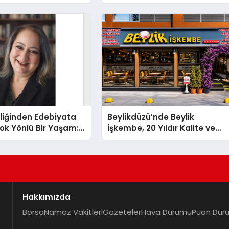
knolojisinde ISO ve
nleyici Onaylarını
liğinden Edebiyata
Beylikdüzü’nde Beylik
ok Yönlü Bir Yaşam:
İşkembe, 20 Yıldır Kalite ve
hin Yaman
Lezzetin Değişmeyen Adresi
Hakkımızda
Borsa
Namaz Vakitleri
Gazeteler
Hava Durumu
Puan Dur