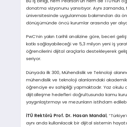
Bu iş birliği, hem Pearson’un hem de İTÜ’nün öğ
donatma vizyonunu yansıtıyor. Aynı zamanda, M
üniversitesinde uygulanması bakımından da öneml
dönüşümünde öncü kurumlar arasında yer alıyo
PwC’nin yakın tarihli analizine göre, beceri geliş
katkı sağlayabileceği ve 5,3 milyon yeni iş yarat
öğrencilerini dijital araçlarla destekleyerek ge
seriyor.
Dünyada ilk 300, Mühendislik ve Teknoloji alanınd
mühendislik ve teknoloji alanlarındaki akadem
öğrenciye ev sahipliği yapmaktadır. Yaz okulu d
dijitalleşme hedefleri doğrultusunda kamu kurum
yaygınlaştırmayı ve mezunların istihdam edilebili
İ
T
Ü
Rekt
ö
r
ü
Prof. Dr. Hasan Mandal
, “Türkiye
aynı anda kullanılacak bir dijital sistemin haya