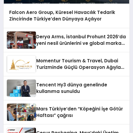
Falcon Aero Group, Küresel Havacılık Tedarik
Zincirinde Türkiye’den Dünyaya Açılıyor
Derya Arms, İstanbul Prohunt 2026’da
yeni nesil ürünlerini ve global marka
vizyonunu sergiledi
Momentur Tourism & Travel, Dubai
Turizminde Güçlü Operasyon Ağıyla
Fark Yaratıyor
Tencent Hy3 dünya genelinde
kullanıma sunuldu
Mars Türkiye’den “Köpeğini İşe Götür
Haftası” çağrısı
Cesur Packaging, Mısır’daki Üretim