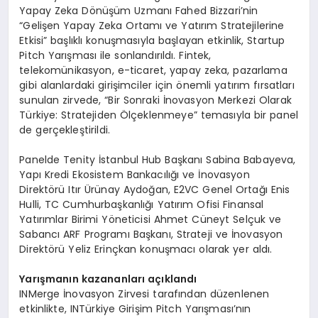
Yapay Zeka Dönüşüm Uzmanı Fahed Bizzari’nin
“Gelişen Yapay Zeka Ortamı ve Yatırım Stratejilerine
Etkisi” başlıklı konuşmasıyla başlayan etkinlik, Startup
Pitch Yarışması ile sonlandırıldı. Fintek,
telekomünikasyon, e-ticaret, yapay zeka, pazarlama
gibi alanlardaki girişimciler için önemli yatırım fırsatları
sunulan zirvede, “Bir Sonraki İnovasyon Merkezi Olarak
Türkiye: Stratejiden Ölçeklenmeye” temasıyla bir panel
de gerçekleştirildi.
Panelde Tenity İstanbul Hub Başkanı Sabina Babayeva,
Yapı Kredi Ekosistem Bankacılığı ve İnovasyon
Direktörü Itır Ürünay Aydoğan, E2VC Genel Ortağı Enis
Hulli, TC Cumhurbaşkanlığı Yatırım Ofisi Finansal
Yatırımlar Birimi Yöneticisi Ahmet Cüneyt Selçuk ve
Sabancı ARF Programı Başkanı, Strateji ve İnovasyon
Direktörü Yeliz Erinçkan konuşmacı olarak yer aldı.
Yarışmanın kazananları açıklandı
INMerge İnovasyon Zirvesi tarafından düzenlenen
etkinlikte, INTürkiye Girişim Pitch Yarışması’nın