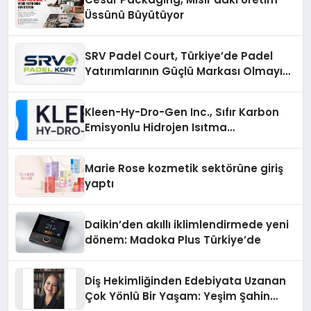
Üssünü Büyütüyor
SRV Padel Court, Türkiye’de Padel
Yatırımlarının Güçlü Markası Olmayı
Sürdürüyor
Kleen-Hy-Dro-Gen Inc., Sıfır Karbon
Emisyonlu Hidrojen Isıtma
Teknolojisinde ISO ve TSSA
Düzenleyici Onaylarını Aldı
Marie Rose kozmetik sektörüne giriş
yaptı
Daikin’den akıllı iklimlendirmede yeni
dönem: Madoka Plus Türkiye’de
Diş Hekimliğinden Edebiyata Uzanan
Çok Yönlü Bir Yaşam: Yeşim Şahin