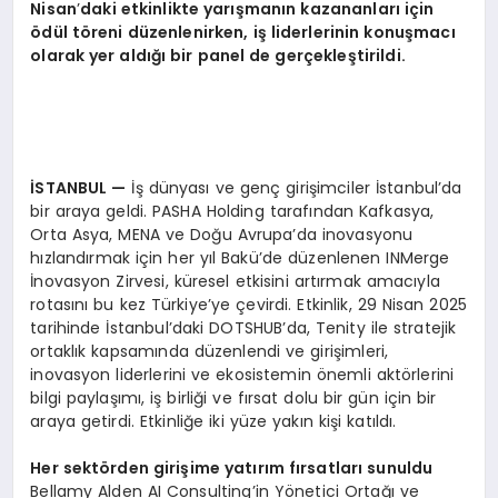
Nisan
’
daki etkinlikte yarışmanın kazananları için
ö
dül t
ö
reni düzenlenirken, iş liderlerinin konuşmacı
olarak yer aldığı bir panel de gerçekleştirildi.
İSTANBUL
—
İş dünyası ve genç girişimciler İstanbul’da
bir araya geldi. PASHA Holding tarafından Kafkasya,
Orta Asya, MENA ve Doğu Avrupa’da inovasyonu
hızlandırmak için her yıl Bakü’de düzenlenen INMerge
İnovasyon Zirvesi, küresel etkisini artırmak amacıyla
rotasını bu kez Türkiye’ye çevirdi. Etkinlik, 29 Nisan 2025
tarihinde İstanbul’daki DOTSHUB’da, Tenity ile stratejik
ortaklık kapsamında düzenlendi ve girişimleri,
inovasyon liderlerini ve ekosistemin önemli aktörlerini
bilgi paylaşımı, iş birliği ve fırsat dolu bir gün için bir
araya getirdi. Etkinliğe iki yüze yakın kişi katıldı.
Her sekt
ö
rden girişime yatırım fırsatları sunuldu
Bellamy Alden AI Consulting’in Yönetici Ortağı ve