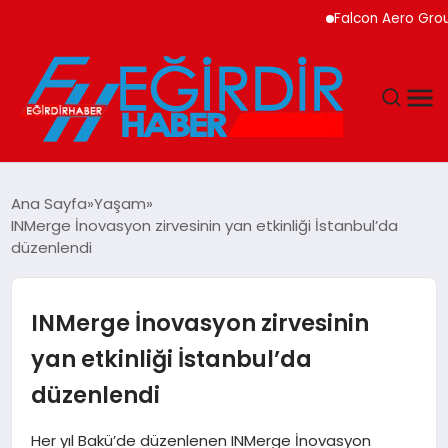
Falcon Aero Group, Kür
DÜNYA
Ana Sayfa
Yaşam
INMerge İnovasyon zirvesinin yan etkinliği İstanbul’da
EĞITIM
düzenlendi
EKONOMI
INMerge İnovasyon zirvesinin
GÜNDEM
yan etkinliği İstanbul’da
düzenlendi
MAGAZIN
Her yıl Bakü’de düzenlenen INMerge İnovasyon
SIYASET