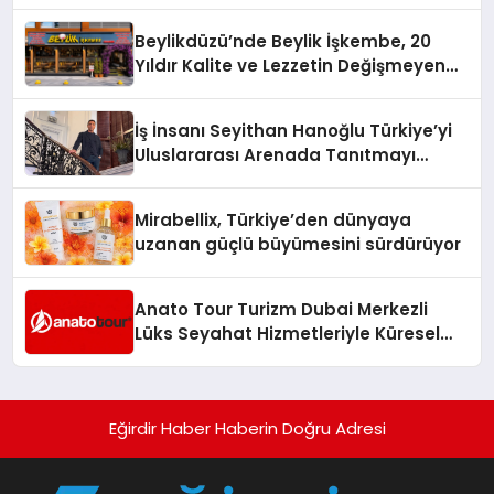
Yaman
Beylikdüzü’nde Beylik İşkembe, 20
Yıldır Kalite ve Lezzetin Değişmeyen
Adresi
İş İnsanı Seyithan Hanoğlu Türkiye’yi
Uluslararası Arenada Tanıtmayı
Hedefliyor
Mirabellix, Türkiye’den dünyaya
uzanan güçlü büyümesini sürdürüyor
Anato Tour Turizm Dubai Merkezli
Lüks Seyahat Hizmetleriyle Küresel
Turizmde Öne Çıkıyor
Eğirdir Haber Haberin Doğru Adresi