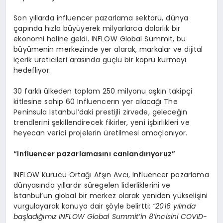
Son yıllarda influencer pazarlama sektörü, dünya
çapında hızla büyüyerek milyarlarca dolarlık bir
ekonomi haline geldi. INFLOW Global Summit, bu
büyümenin merkezinde yer alarak, markalar ve dijital
içerik üreticileri arasında güçlü bir köprü kurmayı
hedefliyor.
30 farklı ülkeden toplam 250 milyonu aşkın takipçi
kitlesine sahip 60 Influencerın yer alacağı The
Peninsula Istanbul’daki prestijli zirvede, geleceğin
trendlerini şekillendirecek fikirler, yeni işbirlikleri ve
heyecan verici projelerin üretilmesi amaçlanıyor.
“
Influencer pazarlamasını canlandırıyoruz”
INFLOW Kurucu Ortağı Afşın Avcı, Influencer pazarlama
dünyasında yıllardır süregelen liderliklerini ve
İstanbul’un global bir merkez olarak yeniden yükselişini
vurgulayarak konuya dair şöyle belirtti:
“
2016 yılında
başladığımız INFLOW Global Summit
’
in 8
’
incisini COVID-