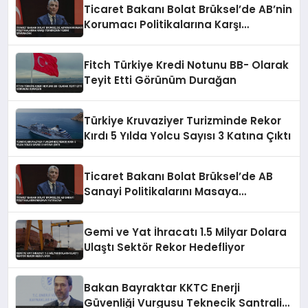
Ticaret Bakanı Bolat Brüksel’de AB’nin
Korumacı Politikalarına Karşı
Türkiye’nin Yerini Savunacak
Fitch Türkiye Kredi Notunu BB- Olarak
Teyit Etti Görünüm Durağan
Türkiye Kruvaziyer Turizminde Rekor
Kırdı 5 Yılda Yolcu Sayısı 3 Katına Çıktı
Ticaret Bakanı Bolat Brüksel’de AB
Sanayi Politikalarını Masaya
Yatıracak
Gemi ve Yat İhracatı 1.5 Milyar Dolara
Ulaştı Sektör Rekor Hedefliyor
Bakan Bayraktar KKTC Enerji
Güvenliği Vurgusu Teknecik Santrali