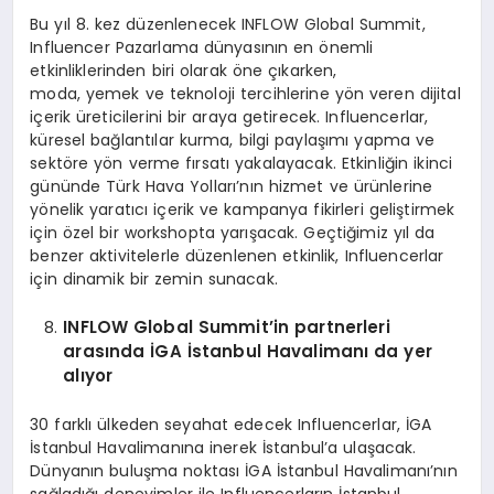
Bu yıl 8. kez düzenlenecek INFLOW Global Summit,
Influencer Pazarlama dünyasının en önemli
etkinliklerinden biri olarak öne çıkarken,
moda, yemek ve teknoloji tercihlerine yön veren dijital
içerik üreticilerini bir araya getirecek. Influencerlar,
küresel bağlantılar kurma, bilgi paylaşımı yapma ve
sektöre yön verme fırsatı yakalayacak. Etkinliğin ikinci
gününde Türk Hava Yolları’nın hizmet ve ürünlerine
yönelik yaratıcı içerik ve kampanya fikirleri geliştirmek
için özel bir workshopta yarışacak. Geçtiğimiz yıl da
benzer aktivitelerle düzenlenen etkinlik, Influencerlar
için dinamik bir zemin sunacak.
INFLOW Global Summit’in partnerleri
arasında İGA İstanbul Havalimanı da yer
alıyor
30 farklı ülkeden seyahat edecek Influencerlar, İGA
İstanbul Havalimanına inerek İstanbul’a ulaşacak.
Dünyanın buluşma noktası İGA İstanbul Havalimanı’nın
sağladığı deneyimler ile Influencerların İstanbul