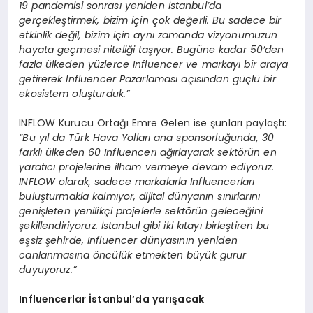
19 pandemisi sonrası yeniden İstanbul
’
da
gerçekleştirmek, bizim için ç
ok
değerli. Bu sadece bir
etkinlik değil, bizim için aynı zamanda vizyonumuzun
hayata geçmesi niteliği taşıyor. Bugüne kadar 50
’
den
fazla ülkeden yüzlerce Influencer ve markayı bir araya
getirerek I
nfluencer
Pazarlaması açısından güçlü bir
ekosistem oluşturduk.”
INFLOW Kurucu Ortağı Emre Gelen ise şunları paylaştı:
“
Bu yı
l da T
ürk Hava Yolları ana sponsorluğunda, 30
farklı ülkeden 60 I
nfluencer
ı ağırlayarak sekt
ö
rün en
yaratıcı projelerine ilham vermeye devam ediyoruz.
INFLOW olarak, sadece markalarla I
nfluencerlar
ı
buluşturmakla kalmıyor, dijital dünyanın sınırlarını
genişleten yenilikçi projelerle sekt
ö
rün geleceğini
şekillendiriyoruz. İstanbul gibi iki kıtayı birleştiren bu
eşsiz şehirde, I
nfluencer d
ünyasının yeniden
canlanmasına
ö
ncülük etmekten büyük gurur
duyuyoruz.”
Influencerlar
İstanbul
’
da yarışacak