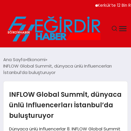
Kerkük’te 12 Bin Ruhsatsı
DÜNYA
Ana Sayfa
Ekonomi
INFLOW Global Summit, dünyaca ünlü Influencerları
EĞITIM
İstanbul’da buluşturuyor
EKONOMI
INFLOW Global Summit, dünyaca
GÜNDEM
ünlü Influencerları İstanbul’da
buluşturuyor
MAGAZIN
Dünyaca ünlü Influencerlar 8. INFLOW Global Summit
SIYASET