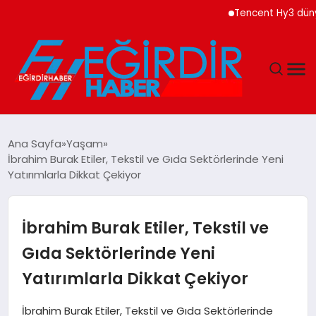
Tencent Hy3 dünya ge
DÜNYA
Ana Sayfa
Yaşam
İbrahim Burak Etiler, Tekstil ve Gıda Sektörlerinde Yeni
EĞITIM
Yatırımlarla Dikkat Çekiyor
EKONOMI
İbrahim Burak Etiler, Tekstil ve
GÜNDEM
Gıda Sektörlerinde Yeni
Yatırımlarla Dikkat Çekiyor
MAGAZIN
İbrahim Burak Etiler, Tekstil ve Gıda Sektörlerinde
SIYASET