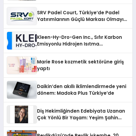
SRV Padel Court, Türkiye’de Padel
Yatırımlarının Güçlü Markası Olmayı
Sürdürüyor
Kleen-Hy-Dro-Gen Inc., Sıfır Karbon
Emisyonlu Hidrojen Isıtma
Teknolojisinde ISO ve TSSA
Düzenleyici Onaylarını Aldı
Marie Rose kozmetik sektörüne giriş
yaptı
Daikin’den akıllı iklimlendirmede yeni
dönem: Madoka Plus Türkiye’de
Diş Hekimliğinden Edebiyata Uzanan
Çok Yönlü Bir Yaşam: Yeşim Şahin
Yaman
Beylikdüzü’nde Beylik İşkembe, 20