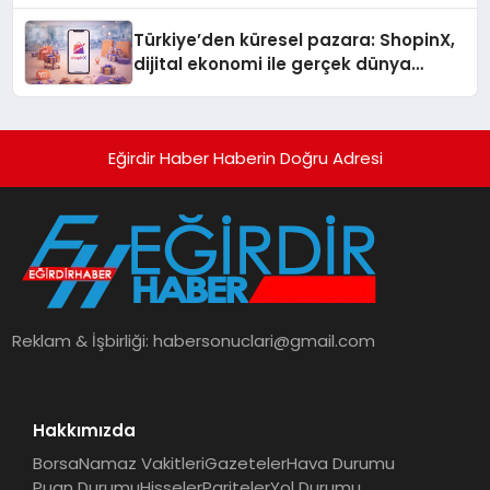
Türkiye’den küresel pazara: ShopinX,
dijital ekonomi ile gerçek dünya
alışverişini bir araya getirmeyi
hedefliyor
Eğirdir Haber Haberin Doğru Adresi
Reklam & İşbirliği:
habersonuclari@gmail.com
Hakkımızda
Borsa
Namaz Vakitleri
Gazeteler
Hava Durumu
Puan Durumu
Hisseler
Pariteler
Yol Durumu