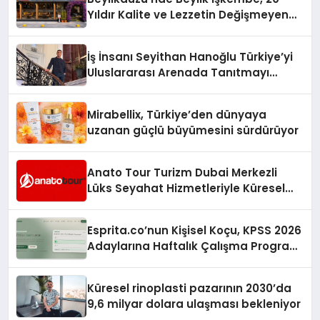
Yıldır Kalite ve Lezzetin Değişmeyen
Adresi
İş İnsanı Seyithan Hanoğlu Türkiye’yi
Uluslararası Arenada Tanıtmayı
Hedefliyor
Mirabellix, Türkiye’den dünyaya
uzanan güçlü büyümesini sürdürüyor
Anato Tour Turizm Dubai Merkezli
Lüks Seyahat Hizmetleriyle Küresel
Turizmde Öne Çıkıyor
Esprita.co’nun Kişisel Koçu, KPSS 2026
Adaylarına Haftalık Çalışma Programı
Kuruyor
Küresel rinoplasti pazarının 2030’da
9,6 milyar dolara ulaşması bekleniyor