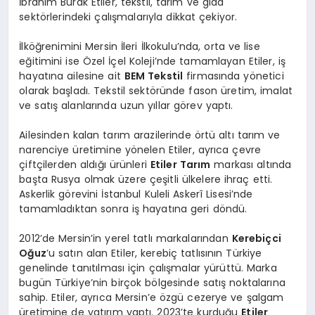
İbrahim Burak Etiler, tekstil, tarım ve gıda
sektörlerindeki çalışmalarıyla dikkat çekiyor.
İlköğrenimini Mersin İleri İlkokulu’nda, orta ve lise
eğitimini ise Özel İçel Koleji’nde tamamlayan Etiler, iş
hayatına ailesine ait
BEM Tekstil
firmasında yönetici
olarak başladı. Tekstil sektöründe fason üretim, imalat
ve satış alanlarında uzun yıllar görev yaptı.
Ailesinden kalan tarım arazilerinde örtü altı tarım ve
narenciye üretimine yönelen Etiler, ayrıca çevre
çiftçilerden aldığı ürünleri
Etiler Tarım
markası altında
başta Rusya olmak üzere çeşitli ülkelere ihraç etti.
Askerlik görevini İstanbul Kuleli Askerî Lisesi’nde
tamamladıktan sonra iş hayatına geri döndü.
2012’de Mersin’in yerel tatlı markalarından
Kerebiçci
Oğuz
’u satın alan Etiler, kerebiç tatlısının Türkiye
genelinde tanıtılması için çalışmalar yürüttü. Marka
bugün Türkiye’nin birçok bölgesinde satış noktalarına
sahip. Etiler, ayrıca Mersin’e özgü cezerye ve şalgam
üretimine de yatırım yaptı. 2023’te kurduğu
Etiler