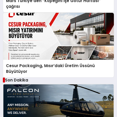
Mars Türkiye’den “Köpeğini İşe Götür Haftası”
çağrısı
Cesur Packaging, Mısır’daki Üretim Üssünü
Büyütüyor
Son Dakika