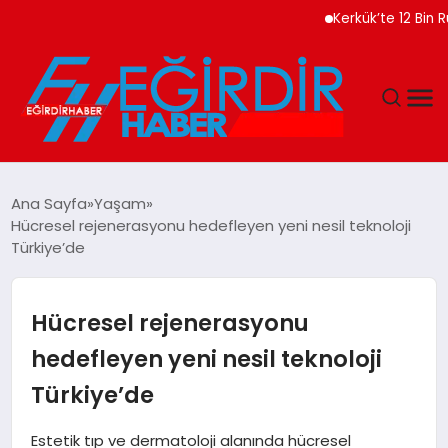
Kerkük’te 12 Bin Ruhsatsı
DÜNYA
Ana Sayfa
Yaşam
Hücresel rejenerasyonu hedefleyen yeni nesil teknoloji
EĞITIM
Türkiye’de
EKONOMI
Hücresel rejenerasyonu
GÜNDEM
hedefleyen yeni nesil teknoloji
Türkiye’de
MAGAZIN
Estetik tıp ve dermatoloji alanında hücresel
SIYASET