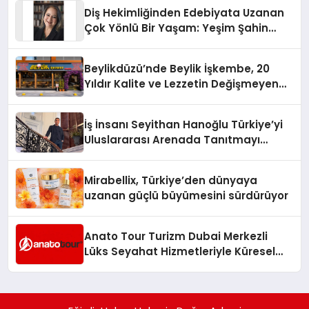
Diş Hekimliğinden Edebiyata Uzanan
Çok Yönlü Bir Yaşam: Yeşim Şahin
Yaman
Beylikdüzü’nde Beylik İşkembe, 20
Yıldır Kalite ve Lezzetin Değişmeyen
Adresi
İş İnsanı Seyithan Hanoğlu Türkiye’yi
Uluslararası Arenada Tanıtmayı
Hedefliyor
Mirabellix, Türkiye’den dünyaya
uzanan güçlü büyümesini sürdürüyor
Anato Tour Turizm Dubai Merkezli
Lüks Seyahat Hizmetleriyle Küresel
Turizmde Öne Çıkıyor