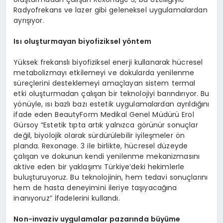
Radyofrekans ve lazer gibi geleneksel uygulamalardan
ayrışıyor.
Is
ı oluşturmayan biyofiziksel y
ö
ntem
Yüksek frekanslı biyofiziksel enerji kullanarak hücresel
metabolizmayı etkilemeyi ve dokularda yenilenme
süreçlerini desteklemeyi amaçlayan sistem termal
etki oluşturmadan çalışan bir teknolojiyi barındırıyor. Bu
yönüyle, ısı bazlı bazı estetik uygulamalardan ayrıldığını
ifade eden BeautyForm Medikal Genel Müdürü Erol
Gürsoy “Estetik tıpta artık yalnızca görünür sonuçlar
değil, biyolojik olarak sürdürülebilir iyileşmeler ön
planda. Rexonage. 3 ile birlikte, hücresel düzeyde
çalışan ve dokunun kendi yenilenme mekanizmasını
aktive eden bir yaklaşımı Türkiye’deki hekimlerle
buluşturuyoruz. Bu teknolojinin, hem tedavi sonuçlarını
hem de hasta deneyimini ileriye taşıyacağına
inanıyoruz” İfadelerini kullandı.
Non-invaziv uygulamalar pazarında büyüme