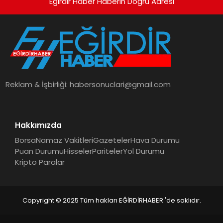
Eğirdir Haber Haberin Doğru Adresi
Reklam & İşbirliği:
habersonuclari@gmail.com
Hakkımızda
Borsa
Namaz Vakitleri
Gazeteler
Hava Durumu
Puan Durumu
Hisseler
Pariteler
Yol Durumu
Kripto Paralar
Copyright © 2025 Tüm hakları EĞİRDİRHABER 'de saklıdır.