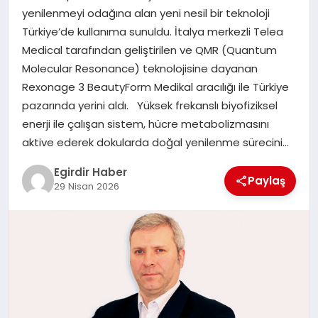
yenilenmeyi odağına alan yeni nesil bir teknoloji
Türkiye’de kullanıma sunuldu. İtalya merkezli Telea
SPOR
Medical tarafından geliştirilen ve QMR (Quantum
Molecular Resonance) teknolojisine dayanan
TEKNOLOJI
Rexonage 3 BeautyForm Medikal aracılığı ile Türkiye
pazarında yerini aldı. Yüksek frekanslı biyofiziksel
YAŞAM
enerji ile çalışan sistem, hücre metabolizmasını
aktive ederek dokularda doğal yenilenme sürecini…
Egirdir Haber
Paylaş
29 Nisan 2026