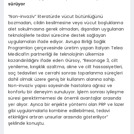
sürüyor
“Non-invaziv” literatürde vücut bütünlüğünü
bozmadan, cildin kesilmesine veya vücut boşluklarına
alet sokulmasına gerek olmadan, dışarıdan uygulanan
teknolojilerle tedavi sürecine destek sağlayan
uygulamaları ifade ediyor. Avrupa Birliği Sağlık
Programları çerçevesinde üretim yapan İtalyan Telea
Medical’in partnerliği ile teknolojinin ülkemize
kazandırıldığını ifade eden Gürsoy, “Rexonage 3, cilt
yenileme, kırışıklık azaltma, akne ve cilt hassasiyetleri,
saç tedavileri ve cerrahi sonrası toparlanma süreçleri
dahil olmak üzere geniş bir kullanım alanına sahip.
Non-invaziv yapısı sayesinde hastalara ağrısız ve
konforlu bir deneyim sunuluyor. İşlem sonrası iyileşme
süresi gerektirmemesi de önemli avantajlar arasında
yer alıyor. Ayrıca bir enjekte yöntemi olan PRP ve lazer
gibi uygulamalarla kombine edilebilmesi, tedavi
etkinliğini artıran unsurlar arasında gösteriliyor”
şeklinde konuştu.