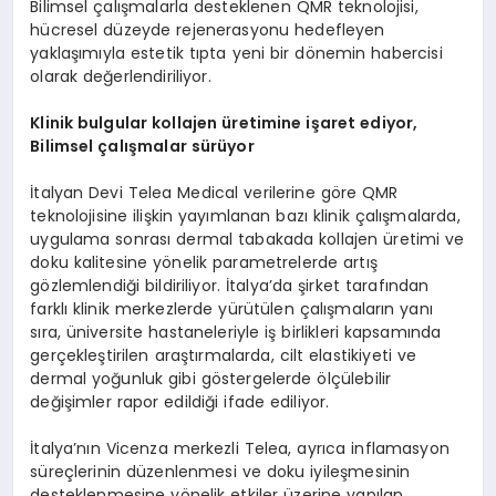
Bilimsel çalışmalarla desteklenen QMR teknolojisi,
hücresel düzeyde rejenerasyonu hedefleyen
yaklaşımıyla estetik tıpta yeni bir dönemin habercisi
olarak değerlendiriliyor.
Klinik bulgular kollajen üretimine işaret ediyor,
Bilimsel çalışmalar sürüyor
İtalyan Devi Telea Medical verilerine göre QMR
teknolojisine ilişkin yayımlanan bazı klinik çalışmalarda,
uygulama sonrası dermal tabakada kollajen üretimi ve
doku kalitesine yönelik parametrelerde artış
gözlemlendiği bildiriliyor. İtalya’da şirket tarafından
farklı klinik merkezlerde yürütülen çalışmaların yanı
sıra, üniversite hastaneleriyle iş birlikleri kapsamında
gerçekleştirilen araştırmalarda, cilt elastikiyeti ve
dermal yoğunluk gibi göstergelerde ölçülebilir
değişimler rapor edildiği ifade ediliyor.
İtalya’nın Vicenza merkezli Telea, ayrıca inflamasyon
süreçlerinin düzenlenmesi ve doku iyileşmesinin
desteklenmesine yönelik etkiler üzerine yapılan