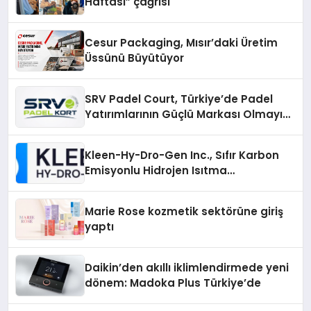
Haftası” çağrısı
Cesur Packaging, Mısır’daki Üretim
Üssünü Büyütüyor
SRV Padel Court, Türkiye’de Padel
Yatırımlarının Güçlü Markası Olmayı
Sürdürüyor
Kleen-Hy-Dro-Gen Inc., Sıfır Karbon
Emisyonlu Hidrojen Isıtma
Teknolojisinde ISO ve TSSA
Düzenleyici Onaylarını Aldı
Marie Rose kozmetik sektörüne giriş
yaptı
Daikin’den akıllı iklimlendirmede yeni
dönem: Madoka Plus Türkiye’de