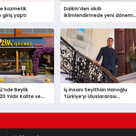
se kozmetik
Daikin’den akıllı
 giriş yaptı
iklimlendirmede yeni dönem:
Madoka Plus Türkiye’de
ü’nde Beylik
İş İnsanı Seyithan Hanoğlu
0 Yıldır Kalite ve
Türkiye’yi Uluslararası
Değişmeyen Adresi
Arenada Tanıtmayı Hedefliyo