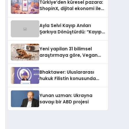
Türkiye’den küresel pazara:
ShopinX, dijital ekonomi ile
gerçek dünya alışverişini bir
araya getirmeyi hedefliyor
Ayla Selvi Kayıp Anıları
Şarkıya Dönüştürdü: “Kayıp
Kasetler 1” 31 Temmuz’da
Yayında
Yeni yapilan 31 bilimsel
araştırmaya göre, Vegan
Köpek Maması ve Vegan
Kedi Mamasının İyi
Bhaktawer: Uluslararası
Sindirildiğini Ortaya Koydu
hukuk Filistin konusunda
çifte standart uyguluyor
Yunan uzman: Ukrayna
savaşı bir ABD projesi