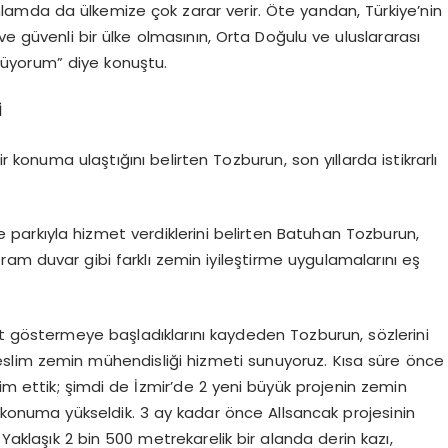
amda da ülkemize çok zarar verir. Öte yandan, Türkiye’nin
e güvenli bir ülke olmasının, Orta Doğulu ve uluslararası
ünüyorum” diye konuştu.
İ
onuma ulaştığını belirten Tozburun, son yıllarda istikrarlı
e parkıyla hizmet verdiklerini belirten Batuhan Tozburun,
afram duvar gibi farklı zemin iyileştirme uygulamalarını eş
et göstermeye başladıklarını kaydeden Tozburun, sözlerini
eslim zemin mühendisliği hizmeti sunuyoruz.
Kısa süre önce
m ettik; şimdi de İzmir’de 2 yeni büyük projenin zemin
r konuma yükseldik. 3 ay kadar önce Allsancak projesinin
aklaşık 2 bin 500 metrekarelik bir alanda derin kazı,