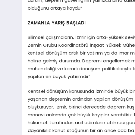
durum, deprem güvenliğinin yalnızca bina kalite
olduğunu ortaya koydu”
ZAMANLA YARIŞ BAŞLADI
Bilimsel çalışmaların, İzmir için orta-yüksek se
Zemin Grubu Koordinatörü İnşaat Yüksek Mühend
kentsel dönüşüm artık bir yatırım ya da imar m
haline gelmiş durumda. Depremi engellemek m
mühendisliği ve kararlı dönüşüm politikalarıyl
yapılan en büyük yatırımdır”
Kentsel dönüşüm konusunda İzmir’de büyük bir 
yaşanan depremin ardından yapılan dönüşüm ça
oluşturuyor. İzmir, birinci derecede deprem ku
manevi anlamda çok büyük kayıplar verebiliriz.
hükümet tarafından acil adımların atılması ger
dayanıksız konut stoğunun bir an önce ada baz