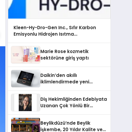
Kleen-Hy-Dro-Gen Inc., Sıfır Karbon
Emisyonlu Hidrojen Isıtma
Teknolojisinde ISO ve TSSA Düzenleyici
Onaylarını Aldı
Marie Rose kozmetik
sektörüne giriş yaptı
Daikin’den akıllı
iklimlendirmede yeni
dönem: Madoka Plus
Türkiye’de
Diş Hekimliğinden Edebiyata
Uzanan Çok Yönlü Bir
Yaşam: Yeşim Şahin Yaman
Beylikdüzü’nde Beylik
İşkembe, 20 Yıldır Kalite ve