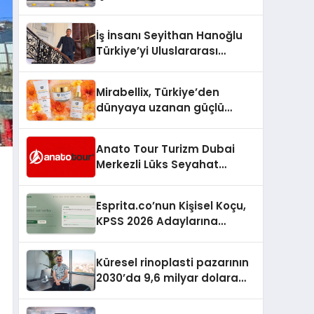
Lezzetin Değişmeyen Adresi
İş İnsanı Seyithan Hanoğlu
Türkiye’yi Uluslararası
Arenada Tanıtmayı
Hedefliyor
Mirabellix, Türkiye’den
dünyaya uzanan güçlü
büyümesini sürdürüyor
Anato Tour Turizm Dubai
Merkezli Lüks Seyahat
Hizmetleriyle Küresel
Turizmde Öne Çıkıyor
Esprita.co’nun Kişisel Koçu,
KPSS 2026 Adaylarına
Haftalık Çalışma Programı
Kuruyor
Küresel rinoplasti pazarının
2030’da 9,6 milyar dolara
ulaşması bekleniyor