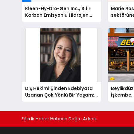
Kleen-Hy-Dro-Gen Inc., Sıfır
Marie Ro
Karbon Emisyonlu Hidrojen
sektörüne
Isıtma Teknolojisinde ISO ve
TSSA Düzenleyici Onaylarını
Aldı
Diş Hekimliğinden Edebiyata
Beylikdüz
Uzanan Çok Yönlü Bir Yaşam:
İşkembe, 2
Yeşim Şahin Yaman
Lezzetin 
Eğirdir Haber Haberin Doğru Adresi