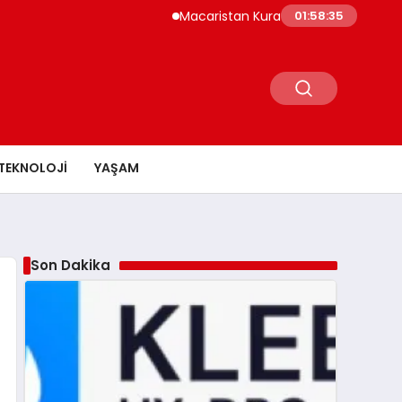
Macaristan Kuraklık Nedeniyle Paks Nükleer
01:58:36
TEKNOLOJI
YAŞAM
Son Dakika