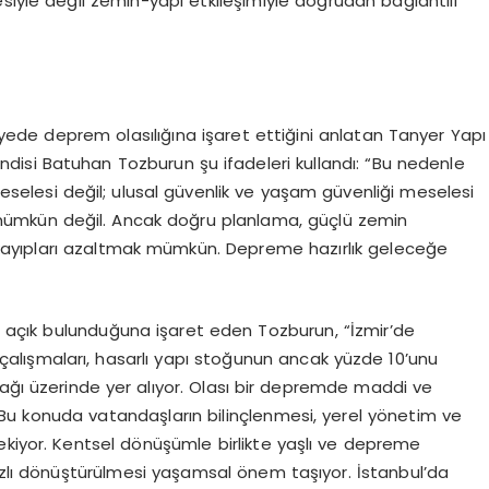
siyle değil zemin-yapı etkileşimiyle doğrudan bağlantılı
viyede deprem olasılığına işaret ettiğini anlatan Tanyer Yapı
isi Batuhan Tozburun şu ifadeleri kullandı: “Bu nedenle
eselesi değil; ulusal güvenlik ve yaşam güvenliği meselesi
ümkün değil. Ancak doğru planlama, güçlü zemin
a kayıpları azaltmak mümkün. Depreme hazırlık geleceğe
açık bulunduğuna işaret eden Tozburun, “İzmir’de
lışmaları, hasarlı yapı stoğunun ancak yüzde 10’unu
şağı üzerinde yer alıyor. Olası bir depremde maddi ve
 Bu konuda vatandaşların bilinçlenmesi, yerel yönetim ve
ekiyor. Kentsel dönüşümle birlikte yaşlı ve depreme
lı dönüştürülmesi yaşamsal önem taşıyor. İstanbul’da