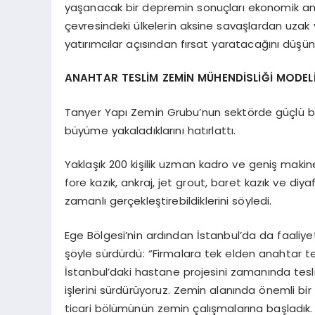
yaşanacak bir depremin sonuçları ekonomik anl
çevresindeki ülkelerin aksine savaşlardan uzak v
yatırımcılar açısından fırsat yaratacağını düş
ANAHTAR TESLİM ZEMİN MÜHENDİSLİĞİ MODEL
Tanyer Yapı Zemin Grubu’nun sektörde güçlü bir k
büyüme yakaladıklarını hatırlattı.
Yaklaşık 200 kişilik uzman kadro ve geniş makin
fore kazık, ankraj, jet grout, baret kazık ve diy
zamanlı gerçekleştirebildiklerini söyledi.
Ege Bölgesi’nin ardından İstanbul’da da faaliy
şöyle sürdürdü: “Firmalara tek elden anahtar t
İstanbul’daki hastane projesini zamanında tesli
işlerini sürdürüyoruz. Zemin alanında önemli bi
ticari bölümünün zemin çalışmalarına başladık. Y