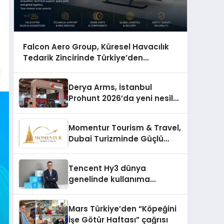
Falcon Aero Group, Küresel Havacılık
Tedarik Zincirinde Türkiye’den
Dünyaya Açılıyor
Derya Arms, İstanbul
Prohunt 2026’da yeni nesil
ürünlerini ve global marka
vizyonunu sergiledi
Momentur Tourism & Travel,
Dubai Turizminde Güçlü
Operasyon Ağıyla Fark
Yaratıyor
Tencent Hy3 dünya
genelinde kullanıma
sunuldu
Mars Türkiye’den “Köpeğini
İşe Götür Haftası” çağrısı