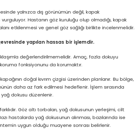
cesinde yalnızca dış görünümün değil, kapak
ni vurguluyor. Hastanın göz kuruluğu olup olmadığı, kapak
alanı etkilenmesi ve genel göz sağlığı birlikte incelenmelidir.
vresinde yapılan hassas bir işlemdir.
yaklaşımla değerlendirilmemelidir. Amaç, fazla dokuyu
koruma fonksiyonunu da korumaktır.
kapağının doğal kıvrım çizgisi üzerinden planlanır. Bu bölge,
ümünün daha az fark edilmesi hedeflenir. İşlem sırasında
a yağ dokusu düzenlenir.
klıdır. Göz altı torbaları, yağ dokusunun yerleşimi, cilt
. Bazı hastalarda yağ dokusunun alınması, bazılarında ise
öntemin uygun olduğu muayene sonrası belirlenir.