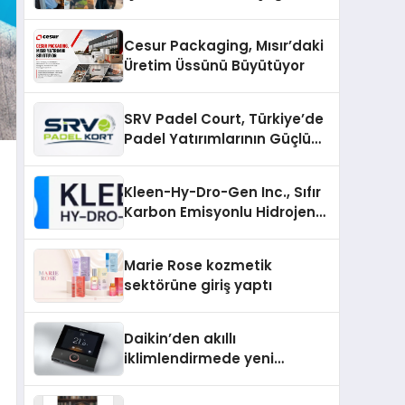
Cesur Packaging, Mısır’daki
Üretim Üssünü Büyütüyor
SRV Padel Court, Türkiye’de
Padel Yatırımlarının Güçlü
Markası Olmayı Sürdürüyor
Kleen-Hy-Dro-Gen Inc., Sıfır
Karbon Emisyonlu Hidrojen
Isıtma Teknolojisinde ISO ve
TSSA Düzenleyici Onaylarını
Marie Rose kozmetik
Aldı
sektörüne giriş yaptı
Daikin’den akıllı
iklimlendirmede yeni
dönem: Madoka Plus
Türkiye’de