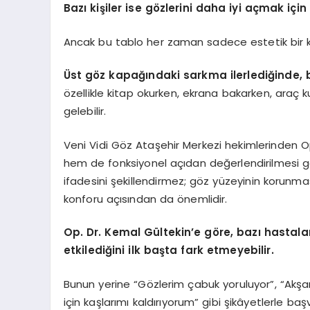
Bazı kişiler ise gözlerini daha iyi açmak iç
Ancak bu tablo her zaman sadece estetik bir k
Üst göz kapağındaki sarkma ilerlediğinde, baz
özellikle kitap okurken, ekrana bakarken, araç k
gelebilir.
Veni Vidi Göz Ataşehir Merkezi hekimlerinden O
hem de fonksiyonel açıdan değerlendirilmesi ger
ifadesini şekillendirmez; göz yüzeyinin korunm
konforu açısından da önemlidir.
Op. Dr. Kemal Gültekin’e göre, bazı hastal
etkilediğini ilk başta fark etmeyebilir.
Bunun yerine “Gözlerim çabuk yoruluyor”, “Akş
için kaşlarımı kaldırıyorum” gibi şikâyetlerle başvu