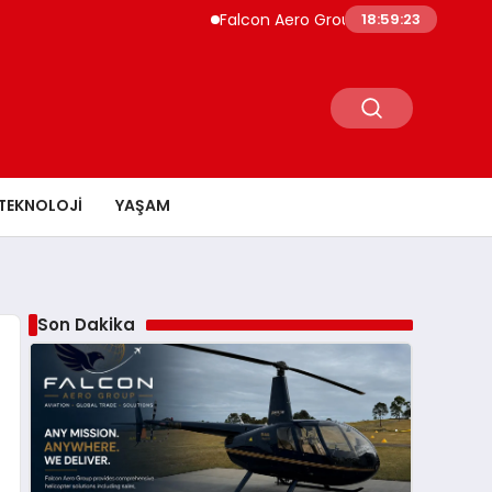
Falcon Aero Group, Küresel Havacılık Tedarik
18:59:24
TEKNOLOJI
YAŞAM
Son Dakika