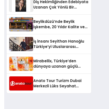
Diş Hekimliğinden Edebiyata
Uzanan Çok Yönlü Bir
Yaşam: Yeşim Şahin Yaman
Beylikdüzü’nde Beylik
İşkembe, 20 Yıldır Kalite ve
Lezzetin Değişmeyen Adresi
İş İnsanı Seyithan Hanoğlu
Türkiye’yi Uluslararası
Arenada Tanıtmayı
Hedefliyor
Mirabellix, Türkiye’den
dünyaya uzanan güçlü
büyümesini sürdürüyor
Anato Tour Turizm Dubai
Merkezli Lüks Seyahat
Hizmetleriyle Küresel
Turizmde Öne Çıkıyor