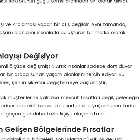
ul sektörünün güçlü temsilcilerinden biri olarak dikkat
şı ve kiralaması yapan bir ofis değildir. Aynı zamanda,
şam alanlarını insanlarla buluşturan bir marka olarak
layışı Değişiyor
emli ölçüde değişmiştir. Artık insanlar sadece dört duvar
ları bir arada sunan yaşam alanlarını tercih ediyor. Bu
eri, şehrin siluetini değiştirmeye başlamıştır.
k müşterilerine yalnızca mevcut fırsatları değil, geleceğin
zidanslara, akıllı ev sistemlerinden site yaşamlarına kadar
er geçen gün daha fazla kişiye ulaşmaktadır.
n Gelişen Bölgelerinde Fırsatlar
brahimli gibi bölgeleri, son yıllarda büyük bir gelişim