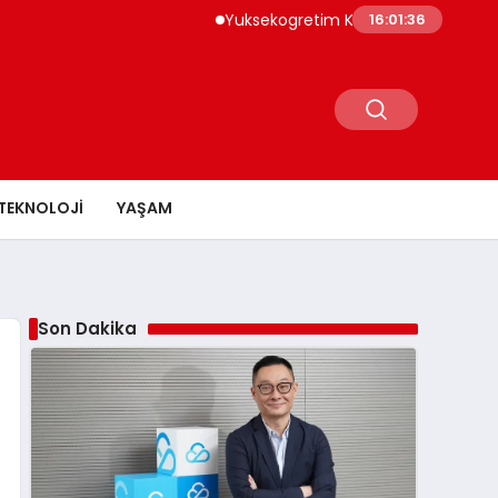
Yuksekogretim Kurumu Dijital Donusum Icin 
16:01:37
TEKNOLOJI
YAŞAM
Son Dakika