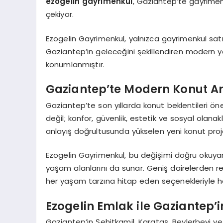
ezogelin gayrimenkul
, Gaziantep’te gayrimenk
çekiyor.
Ezogelin Gayrimenkul, yalnızca gayrimenkul satı
Gaziantep’in geleceğini şekillendiren modern ya
konumlanmıştır.
Gaziantep’te Modern Konut An
Gaziantep’te son yıllarda konut beklentileri ön
değil; konfor, güvenlik, estetik ve sosyal olanak
anlayış doğrultusunda yükselen yeni konut projel
Ezogelin Gayrimenkul, bu değişimi doğru okuyara
yaşam alanlarını da sunar. Geniş dairelerden re
her yaşam tarzına hitap eden seçenekleriyle h
Ezogelin Emlak ile Gaziantep’i
Gaziantep’in Şehitkamil, Karataş, Beylerbeyi ve İ