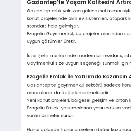
Gaziantep’te Yaşam Kalitesini Artır
Gaziantep artık yalnızca geleneksel mimarisiyle
konut projelerinde akıllı ev sistemleri, otopark k
standart hale gelmiştir.
Ezogelin Gayrimenkul, bu projeler arasından seç
uygun çözümler üretir.
İster şehir merkezinde modern bir rezidans, iste
Gayrimenkul size uygun seçeneği sunmak için her 
Ezogelin Emlak ile Yatırımda Kazancın 
Gaziantep’te gayrimenkul sektörü sadece konut 
aracı olarak da değerlendirilmektedir.
Yeni konut projeleri, bölgesel gelişim ve artan kir
Ezogelin Emlak, yatırımcılarına yalnızca kısa va
yönlendirmeler sunar.
Hangi bölgede hangi projelerin değer kazanacağı