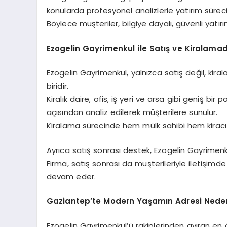
konularda profesyonel analizlerle yatırım süreci g
Böylece müşteriler, bilgiye dayalı, güvenli yatır
Ezogelin Gayrimenkul ile Satış ve Kiralama
Ezogelin Gayrimenkul, yalnızca satış değil, kir
biridir.
Kiralık daire, ofis, iş yeri ve arsa gibi geniş b
açısından analiz edilerek müşterilere sunulur.
Kiralama sürecinde hem mülk sahibi hem kiracı iç
Ayrıca satış sonrası destek, Ezogelin Gayrimenku
Firma, satış sonrası da müşterileriyle iletişim
devam eder.
Gaziantep’te Modern Yaşamın Adresi Nede
Ezogelin Gayrimenkul’ü rakiplerinden ayıran en ö