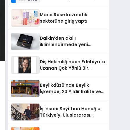
Isıtma Teknolojisinde ISO ve
TSSA Düzenleyici Onaylarını
Marie Rose kozmetik
Aldı
sektörüne giriş yaptı
Daikin’den akıllı
iklimlendirmede yeni
dönem: Madoka Plus
Türkiye’de
Diş Hekimliğinden Edebiyata
Uzanan Çok Yönlü Bir
Yaşam: Yeşim Şahin Yaman
Beylikdüzü’nde Beylik
İşkembe, 20 Yıldır Kalite ve
Lezzetin Değişmeyen Adresi
İş İnsanı Seyithan Hanoğlu
Türkiye’yi Uluslararası
Arenada Tanıtmayı
Hedefliyor