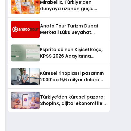
Mirabellix, Türkiye’den
dünyaya uzanan güçlü
büyümesini sürdürüyor
Anato Tour Turizm Dubai
Merkezli Lüks Seyahat
Hizmetleriyle Küresel
Turizmde Öne Çıkıyor
Esprita.co’nun Kişisel Koçu,
KPSS 2026 Adaylarına
Haftalık Çalışma Programı
Kuruyor
Küresel rinoplasti pazarının
2030’da 9,6 milyar dolara
ulaşması bekleniyor
Türkiye’den küresel pazara:
ShopinX, dijital ekonomi ile
gerçek dünya alışverişini bir
araya getirmeyi hedefliyor