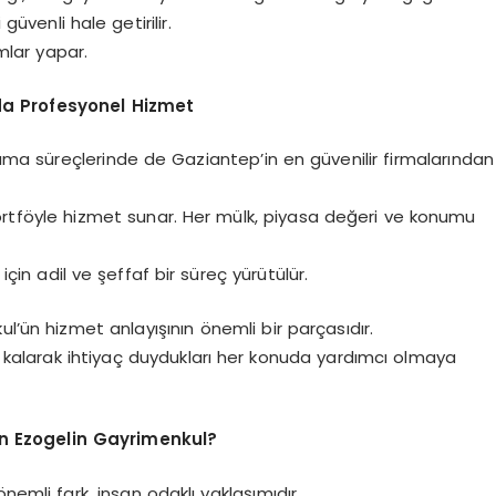
üvenli hale getirilir.
ımlar yapar.
da Profesyonel Hizmet
alama süreçlerinde de Gaziantep’in en güvenilir firmalarından
ir portföyle hizmet sunar. Her mülk, piyasa değeri ve konumu
in adil ve şeffaf bir süreç yürütülür.
l’ün hizmet anlayışının önemli bir parçasıdır.
de kalarak ihtiyaç duydukları her konuda yardımcı olmaya
n Ezogelin Gayrimenkul?
nemli fark, insan odaklı yaklaşımıdır.