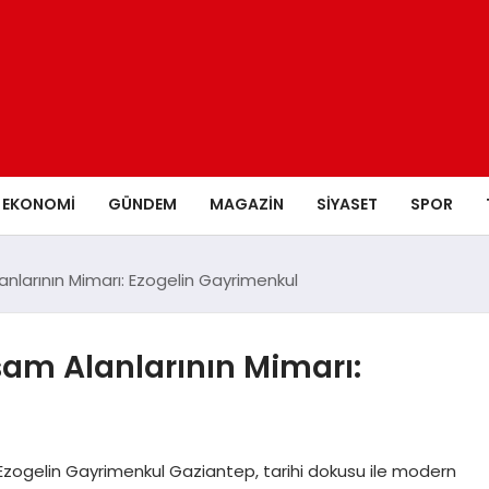
EKONOMI
GÜNDEM
MAGAZIN
SIYASET
SPOR
larının Mimarı: Ezogelin Gayrimenkul
am Alanlarının Mimarı:
Ezogelin Gayrimenkul Gaziantep, tarihi dokusu ile modern