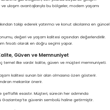
lar ve ulaşım avantajlarıyla bu bölgeler, modern yaşamı
akından takip ederek yatırımcı ve konut alıcılarına en güncel
konumu, değeri ve yaşam kalitesi açısından değerlendirilir.
m fırsatı olarak en doğru seçimi yapar.
 Kalite, Güven ve Memnuniyet
ç temel ilke vardır: kalite, güven ve müşteri memnuniyeti.
şam kalitesi sunan bir alan olmasına özen gösterir.
ndıran mekanlar önerir.
 şeffaflık esastır. Müşteri, sürecin her adımında
ul’ü Gaziantep’te güvenin sembolü haline getirmiştir.