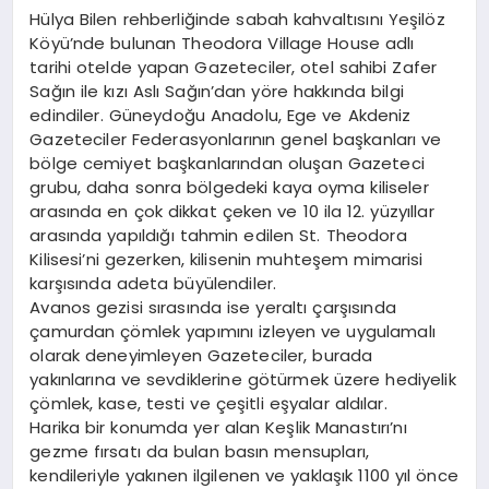
Hülya Bilen rehberliğinde sabah kahvaltısını Yeşilöz
Köyü’nde bulunan Theodora Village House adlı
tarihi otelde yapan Gazeteciler, otel sahibi Zafer
Sağın ile kızı Aslı Sağın’dan yöre hakkında bilgi
edindiler. Güneydoğu Anadolu, Ege ve Akdeniz
Gazeteciler Federasyonlarının genel başkanları ve
bölge cemiyet başkanlarından oluşan Gazeteci
grubu, daha sonra bölgedeki kaya oyma kiliseler
arasında en çok dikkat çeken ve 10 ila 12. yüzyıllar
arasında yapıldığı tahmin edilen St. Theodora
Kilisesi’ni gezerken, kilisenin muhteşem mimarisi
karşısında adeta büyülendiler.
Avanos gezisi sırasında ise yeraltı çarşısında
çamurdan çömlek yapımını izleyen ve uygulamalı
olarak deneyimleyen Gazeteciler, burada
yakınlarına ve sevdiklerine götürmek üzere hediyelik
çömlek, kase, testi ve çeşitli eşyalar aldılar.
Harika bir konumda yer alan Keşlik Manastırı’nı
gezme fırsatı da bulan basın mensupları,
kendileriyle yakınen ilgilenen ve yaklaşık 1100 yıl önce