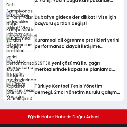
2. Yarışı Yakın Doğu Kampüsünde
Gerçekleştirildi
Dubai’ye gidecekler dikkat! Vize için
başvuru şartları değişti
Kuramsal dil öğrenme pratikleri yerini
performansa dayalı iletişime
bırakıyor
SESTEK yeni çözümü ile, çağrı
merkezlerinde kapasite planlama
verimliliğini 4 kat artırıyor
Türkiye Kentsel Tesis Yönetim
Derneği, 2’nci Yönetim Kurulu Çalışma
Kampı düzenlendi
Eğirdir Haber Haberin Doğru Adresi