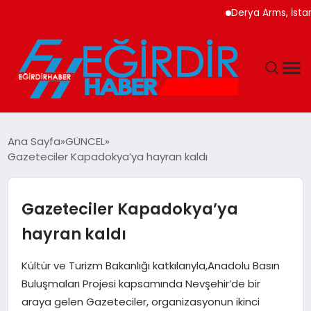
Derya Arms, İstanbu
DÜNYA
Ana Sayfa
GÜNCEL
Gazeteciler Kapadokya’ya hayran kaldı
EĞITIM
EKONOMI
Gazeteciler Kapadokya’ya
hayran kaldı
GÜNDEM
Kültür ve Turizm Bakanlığı katkılarıyla,Anadolu Basın
MAGAZIN
Buluşmaları Projesi kapsamında Nevşehir’de bir
araya gelen Gazeteciler, organizasyonun ikinci
SIYASET