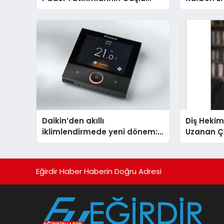
Markası Olmayı Sürdürüyor
Isıtma Te
TSSA Düze
Aldı
Daikin’den akıllı
Diş Hekim
iklimlendirmede yeni dönem:
Uzanan Ç
Madoka Plus Türkiye’de
Yeşim Şa
Eğirdir Haber Haberin Doğru Adresi