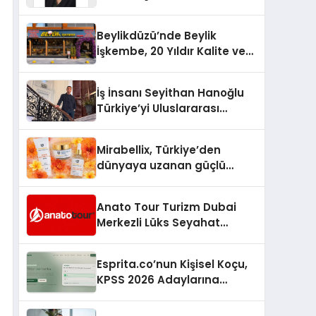
Yaşam: Yeşim Şahin Yaman
Beylikdüzü’nde Beylik
İşkembe, 20 Yıldır Kalite ve
Lezzetin Değişmeyen Adresi
İş İnsanı Seyithan Hanoğlu
Türkiye’yi Uluslararası
Arenada Tanıtmayı
Hedefliyor
Mirabellix, Türkiye’den
dünyaya uzanan güçlü
büyümesini sürdürüyor
Anato Tour Turizm Dubai
Merkezli Lüks Seyahat
Hizmetleriyle Küresel
Turizmde Öne Çıkıyor
Esprita.co’nun Kişisel Koçu,
KPSS 2026 Adaylarına
Haftalık Çalışma Programı
Kuruyor