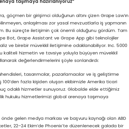
renaya taşımaya hazı
rlan
ıyoruz”
ıra, göçmen bir girişimci olduğunun altını çizen Grape Law’ın
ilinmeyen, anlaşılması zor yasal mevzuatlarla iş yapmanın
 Bu süreçte iletişimin çok önemli olduğunu gördüm. Tam
ape Bot, Grape Assistant ve Grape App gibi teknolojiler
naliz ve birebir müvekkil iletişimine odaklanabiliyor. Inc. 5000
 kaliteli hizmetin ve tavsiye yoluyla büyüyen müvekkil
ullanarak değerlendirmelerini şöyle sonlandırdı:
mühendisleri, tasarımcılar, pazarlamacılar ve iş geliştirme
00’den fazla kişiden oluşan ekibimizle Amerika ticari
uç odaklı hizmetler sunuyoruz. Globalde elde ettiğimiz
nlik hukuku hizmetlerimizi global arenaya taşımaya
 için önde gelen medya markası ve başvuru kaynağı olan ABD
şirketler, 22–24 Ekim’de Phoenix’te düzenlenecek galada bir