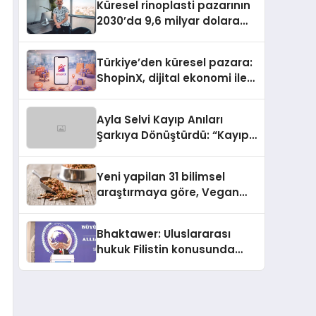
Küresel rinoplasti pazarının
2030’da 9,6 milyar dolara
ulaşması bekleniyor
Türkiye’den küresel pazara:
ShopinX, dijital ekonomi ile
gerçek dünya alışverişini bir
araya getirmeyi hedefliyor
Ayla Selvi Kayıp Anıları
Şarkıya Dönüştürdü: “Kayıp
Kasetler 1” 31 Temmuz’da
Yayında
Yeni yapilan 31 bilimsel
araştırmaya göre, Vegan
Köpek Maması ve Vegan
Kedi Mamasının İyi
Bhaktawer: Uluslararası
Sindirildiğini Ortaya Koydu
hukuk Filistin konusunda
çifte standart uyguluyor