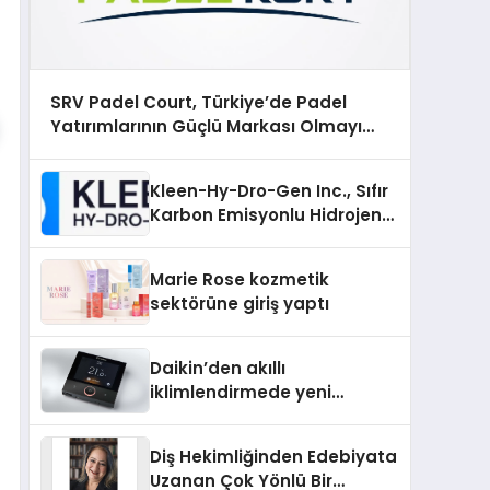
SRV Padel Court, Türkiye’de Padel
Yatırımlarının Güçlü Markası Olmayı
Sürdürüyor
Kleen-Hy-Dro-Gen Inc., Sıfır
Karbon Emisyonlu Hidrojen
Isıtma Teknolojisinde ISO ve
TSSA Düzenleyici Onaylarını
Marie Rose kozmetik
Aldı
sektörüne giriş yaptı
Daikin’den akıllı
iklimlendirmede yeni
dönem: Madoka Plus
Türkiye’de
Diş Hekimliğinden Edebiyata
Uzanan Çok Yönlü Bir