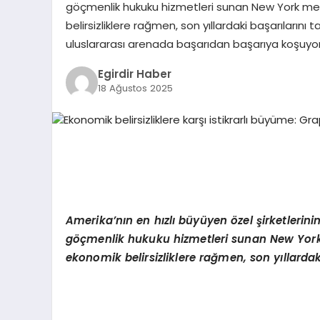
göçmenlik hukuku hizmetleri sunan New York merk
belirsizliklere rağmen, son yıllardaki başarılarını t
uluslararası arenada başarıdan başarıya koşuyo
Egirdir Haber
18 Ağustos 2025
Amerika
’
nı
n en h
ızlı büyüyen
ö
zel şirketlerini
göçmenlik hukuku hizmetleri sunan New York 
ekonomik belirsizliklere rağmen, son yıllardaki 