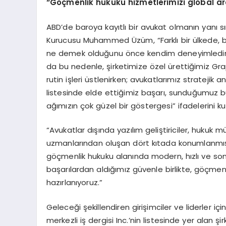
“
Göçmenlik hukuku hizmetlerimizi global a
ABD’de baroya kayıtlı bir avukat olmanın yanı s
Kurucusu Muhammed Üzüm, “Farklı bir ülkede, b
ne demek olduğunu önce kendim deneyimledim.
da bu nedenle, şirketimize özel ürettiğimiz Gr
rutin işleri üstlenirken; avukatlarımız stratejik a
listesinde elde ettiğimiz başarı, sunduğumuz bu
ağımızın çok güzel bir göstergesi” ifadelerini k
“Avukatlar dışında yazılım geliştiriciler, hukuk 
uzmanlarından oluşan dört kıtada konumlanmış 1
göçmenlik hukuku alanında modern, hızlı ve son
başarılardan aldığımız güvenle birlikte, göçme
hazırlanıyoruz.”
Geleceği şekillendiren girişimciler ve liderler
merkezli iş dergisi Inc.’nin listesinde yer alan 