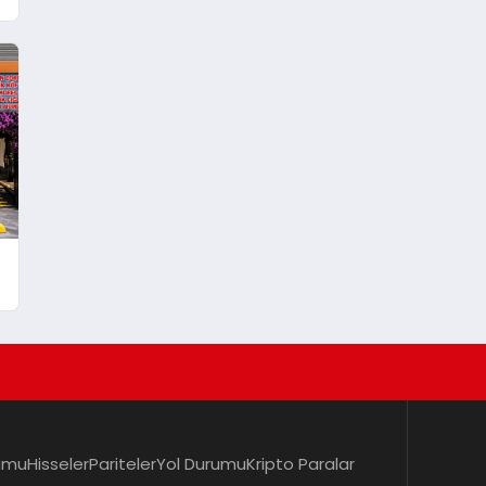
umu
Hisseler
Pariteler
Yol Durumu
Kripto Paralar