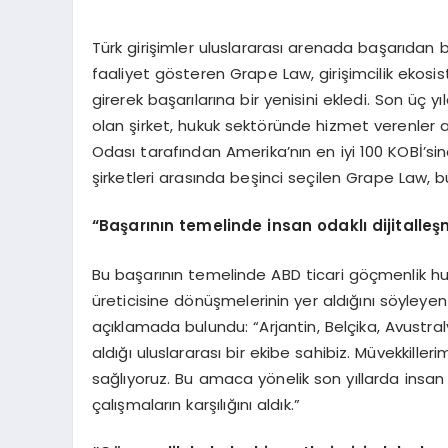
Türk girişimler uluslararası arenada başarıdan
faaliyet gösteren Grape Law, girişimcilik ekosist
girerek başarılarına bir yenisini ekledi. Son üç 
olan şirket, hukuk sektöründe hizmet verenler 
Odası tarafından Amerika’nın en iyi 100 KOBİ’si
şirketleri arasında beşinci seçilen Grape Law, bu 
“
Başarının temelinde insan odaklı dijitalleş
Bu başarının temelinde ABD ticari göçmenlik hu
üreticisine dönüşmelerinin yer aldığını söyl
açıklamada bulundu: “Arjantin, Belçika, Avustraly
aldığı uluslararası bir ekibe sahibiz. Müvekkille
sağlıyoruz. Bu amaca yönelik son yıllarda insa
çalışmaların karşılığını aldık.”