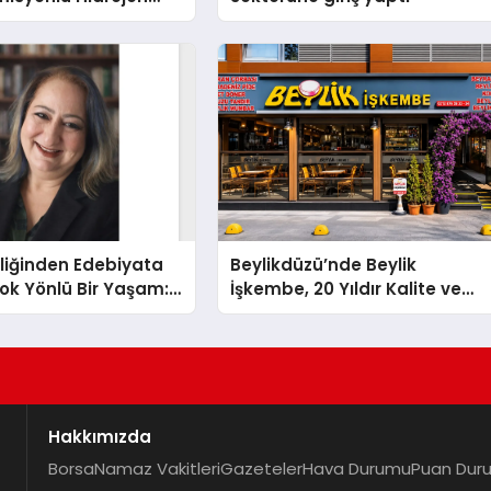
knolojisinde ISO ve
nleyici Onaylarını
liğinden Edebiyata
Beylikdüzü’nde Beylik
ok Yönlü Bir Yaşam:
İşkembe, 20 Yıldır Kalite ve
hin Yaman
Lezzetin Değişmeyen Adresi
Hakkımızda
Borsa
Namaz Vakitleri
Gazeteler
Hava Durumu
Puan Dur