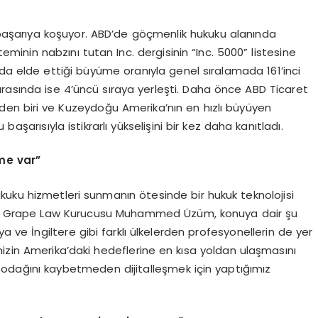
 başarıya koşuyor. ABD’de göçmenlik hukuku alanında
eminin nabzını tutan Inc. dergisinin “Inc. 5000” listesine
yılda elde ettiği büyüme oranıyla genel sıralamada 161’inci
arasında ise 4’üncü sıraya yerleşti. Daha önce ABD Ticaret
nden biri ve Kuzeydoğu Amerika’nın en hızlı büyüyen
başarısıyla istikrarlı yükselişini bir kez daha kanıtladı.
me var
”
kuku hizmetleri sunmanın ötesinde bir hukuk teknolojisi
eyen Grape Law Kurucusu Muhammed Üzüm, konuya dair şu
a ve İngiltere gibi farklı ülkelerden profesyonellerin de yer
rimizin Amerika’daki hedeflerine en kısa yoldan ulaşmasını
n odağını kaybetmeden dijitalleşmek için yaptığımız