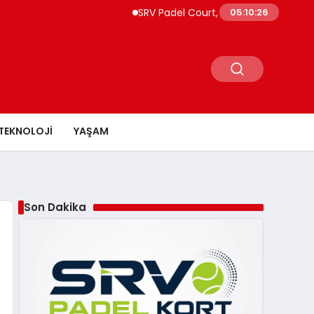
SRV Padel Court, Türkiye’de Padel Yatırı
05:10:27
TEKNOLOJI
YAŞAM
Son Dakika