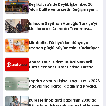
Beylikdüzü’nde Beylik İşkembe, 20
Yıldır Kalite ve Lezzetin Değişmeyen
Adresi
İş İnsanı Seyithan Hanoğlu Türkiye’yi
Uluslararası Arenada Tanıtmayı
Hedefliyor
Mirabellix, Türkiye’den dünyaya
uzanan güçlü büyümesini sürdürüyor
Anato Tour Turizm Dubai Merkezli
Lüks Seyahat Hizmetleriyle Küresel
Turizmde Öne Çıkıyor
Esprita.co’nun Kişisel Koçu, KPSS 2026
Adaylarına Haftalık Çalışma Programı
Kuruyor
Küresel rinoplasti pazarının 2030’da
9,6 milyar dolara ulaşması bekleniyor