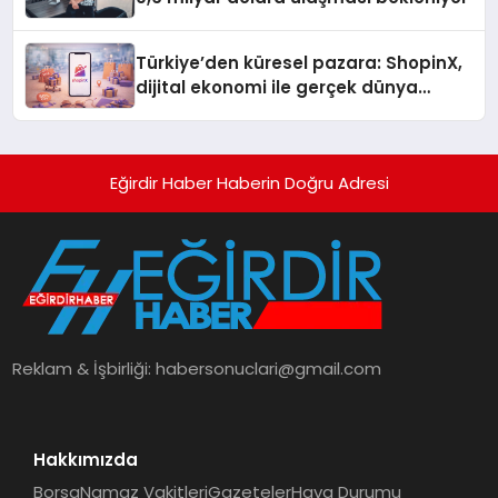
Türkiye’den küresel pazara: ShopinX,
dijital ekonomi ile gerçek dünya
alışverişini bir araya getirmeyi
hedefliyor
Eğirdir Haber Haberin Doğru Adresi
Reklam & İşbirliği:
habersonuclari@gmail.com
Hakkımızda
Borsa
Namaz Vakitleri
Gazeteler
Hava Durumu