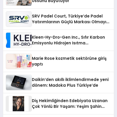
Üssünü Büyütüyor
SRV Padel Court, Türkiye’de Padel
Yatırımlarının Güçlü Markası Olmayı
Sürdürüyor
Kleen-Hy-Dro-Gen Inc., Sıfır Karbon
Emisyonlu Hidrojen Isıtma
Teknolojisinde ISO ve TSSA
Düzenleyici Onaylarını Aldı
Marie Rose kozmetik sektörüne giriş
yaptı
Daikin’den akıllı iklimlendirmede yeni
dönem: Madoka Plus Türkiye’de
Diş Hekimliğinden Edebiyata Uzanan
Çok Yönlü Bir Yaşam: Yeşim Şahin
Yaman