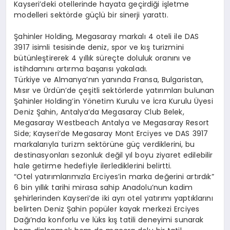
Kayseri’deki otellerinde hayata geçirdiği işletme
modelleri sektörde güçlü bir sinerji yarattı.
Şahinler Holding, Megasaray markalı 4 oteli ile DAS
3917 isimli tesisinde deniz, spor ve kış turizmini
bütünleştirerek 4 yıllık süreçte doluluk oranını ve
istihdamını artırma başarısı yakaladı.
Türkiye ve Almanya’nın yanında Fransa, Bulgaristan,
Mısır ve Ürdün’de çeşitli sektörlerde yatırımları bulunan
Şahinler Holding’in Yönetim Kurulu ve İcra Kurulu Üyesi
Deniz Şahin, Antalya’da Megasaray Club Belek,
Megasaray Westbeach Antalya ve Megasaray Resort
Side; Kayseri’de Megasaray Mont Erciyes ve DAS 3917
markalarıyla turizm sektörüne güç verdiklerini, bu
destinasyonları sezonluk değil yıl boyu ziyaret edilebilir
hale getirme hedefiyle ilerlediklerini belirtti.
“Otel yatırımlarımızla Erciyes’in marka değerini artırdık”
6 bin yıllık tarihi mirasa sahip Anadolu’nun kadim
şehirlerinden Kayseri’de iki ayrı otel yatırımı yaptıklarını
belirten Deniz Şahin popüler kayak merkezi Erciyes
Dağı’nda konforlu ve lüks kış tatili deneyimi sunarak