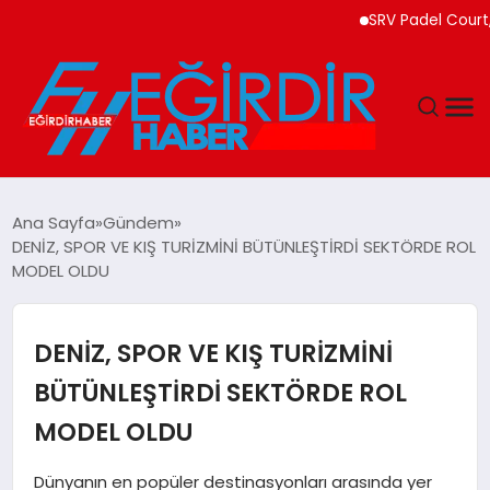
SRV Padel Court, Tü
DÜNYA
Ana Sayfa
Gündem
DENİZ, SPOR VE KIŞ TURİZMİNİ BÜTÜNLEŞTİRDİ SEKTÖRDE ROL
EĞITIM
MODEL OLDU
EKONOMI
DENİZ, SPOR VE KIŞ TURİZMİNİ
GÜNDEM
BÜTÜNLEŞTİRDİ SEKTÖRDE ROL
MODEL OLDU
MAGAZIN
Dünyanın en popüler destinasyonları arasında yer
SIYASET