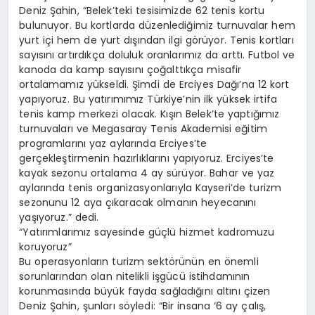
Deniz Şahin, “Belek’teki tesisimizde 62 tenis kortu
bulunuyor. Bu kortlarda düzenlediğimiz turnuvalar hem
yurt içi hem de yurt dışından ilgi görüyor. Tenis kortları
sayısını artırdıkça doluluk oranlarımız da arttı. Futbol ve
kanoda da kamp sayısını çoğalttıkça misafir
ortalamamız yükseldi. Şimdi de Erciyes Dağı’na 12 kort
yapıyoruz. Bu yatırımımız Türkiye’nin ilk yüksek irtifa
tenis kamp merkezi olacak. Kışın Belek’te yaptığımız
turnuvaları ve Megasaray Tenis Akademisi eğitim
programlarını yaz aylarında Erciyes’te
gerçekleştirmenin hazırlıklarını yapıyoruz. Erciyes’te
kayak sezonu ortalama 4 ay sürüyor. Bahar ve yaz
aylarında tenis organizasyonlarıyla Kayseri’de turizm
sezonunu 12 aya çıkaracak olmanın heyecanını
yaşıyoruz.” dedi.
“Yatırımlarımız sayesinde güçlü hizmet kadromuzu
koruyoruz”
Bu operasyonların turizm sektörünün en önemli
sorunlarından olan nitelikli işgücü istihdamının
korunmasında büyük fayda sağladığını altını çizen
Deniz Şahin, şunları söyledi: “Bir insana ‘6 ay çalış,