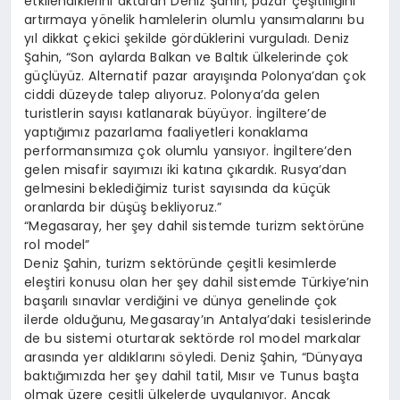
etkilendiklerini aktaran Deniz Şahin, pazar çeşitliliğini
artırmaya yönelik hamlelerin olumlu yansımalarını bu
yıl dikkat çekici şekilde gördüklerini vurguladı. Deniz
Şahin, “Son aylarda Balkan ve Baltık ülkelerinde çok
güçlüyüz. Alternatif pazar arayışında Polonya’dan çok
ciddi düzeyde talep alıyoruz. Polonya’da gelen
turistlerin sayısı katlanarak büyüyor. İngiltere’de
yaptığımız pazarlama faaliyetleri konaklama
performansımıza çok olumlu yansıyor. İngiltere’den
gelen misafir sayımızı iki katına çıkardık. Rusya’dan
gelmesini beklediğimiz turist sayısında da küçük
oranlarda bir düşüş bekliyoruz.”
“Megasaray, her şey dahil sistemde turizm sektörüne
rol model”
Deniz Şahin, turizm sektöründe çeşitli kesimlerde
eleştiri konusu olan her şey dahil sistemde Türkiye’nin
başarılı sınavlar verdiğini ve dünya genelinde çok
ilerde olduğunu, Megasaray’ın Antalya’daki tesislerinde
de bu sistemi oturtarak sektörde rol model markalar
arasında yer aldıklarını söyledi. Deniz Şahin, “Dünyaya
baktığımızda her şey dahil tatil, Mısır ve Tunus başta
olmak üzere çeşitli ülkelerde uygulanıyor. Ancak