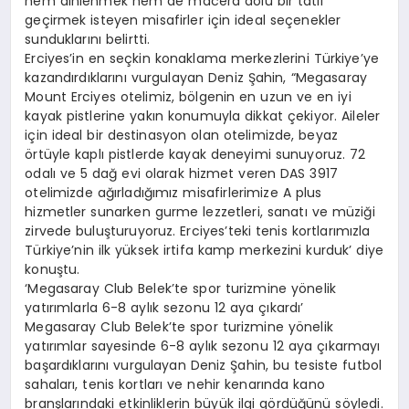
hem dinlenmek hem de macera dolu bir tatil
geçirmek isteyen misafirler için ideal seçenekler
sunduklarını belirtti.
Erciyes’in en seçkin konaklama merkezlerini Türkiye’ye
kazandırdıklarını vurgulayan Deniz Şahin, “Megasaray
Mount Erciyes otelimiz, bölgenin en uzun ve en iyi
kayak pistlerine yakın konumuyla dikkat çekiyor. Aileler
için ideal bir destinasyon olan otelimizde, beyaz
örtüyle kaplı pistlerde kayak deneyimi sunuyoruz. 72
odalı ve 5 dağ evi olarak hizmet veren DAS 3917
otelimizde ağırladığımız misafirlerimize A plus
hizmetler sunarken gurme lezzetleri, sanatı ve müziği
zirvede buluşturuyoruz. Erciyes’teki tenis kortlarımızla
Türkiye’nin ilk yüksek irtifa kamp merkezini kurduk’ diye
konuştu.
‘Megasaray Club Belek’te spor turizmine yönelik
yatırımlarla 6-8 aylık sezonu 12 aya çıkardı’
Megasaray Club Belek’te spor turizmine yönelik
yatırımlar sayesinde 6-8 aylık sezonu 12 aya çıkarmayı
başardıklarını vurgulayan Deniz Şahin, bu tesiste futbol
sahaları, tenis kortları ve nehir kenarında kano
branşlarındaki etkinliklerin büyük ilgi gördüğünü söyledi.