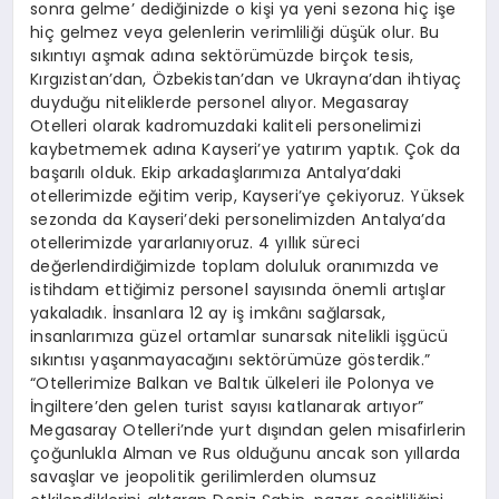
sonra gelme’ dediğinizde o kişi ya yeni sezona hiç işe
hiç gelmez veya gelenlerin verimliliği düşük olur. Bu
sıkıntıyı aşmak adına sektörümüzde birçok tesis,
Kırgızistan’dan, Özbekistan’dan ve Ukrayna’dan ihtiyaç
duyduğu niteliklerde personel alıyor. Megasaray
Otelleri olarak kadromuzdaki kaliteli personelimizi
kaybetmemek adına Kayseri’ye yatırım yaptık. Çok da
başarılı olduk. Ekip arkadaşlarımıza Antalya’daki
otellerimizde eğitim verip, Kayseri’ye çekiyoruz. Yüksek
sezonda da Kayseri’deki personelimizden Antalya’da
otellerimizde yararlanıyoruz. 4 yıllık süreci
değerlendirdiğimizde toplam doluluk oranımızda ve
istihdam ettiğimiz personel sayısında önemli artışlar
yakaladık. İnsanlara 12 ay iş imkânı sağlarsak,
insanlarımıza güzel ortamlar sunarsak nitelikli işgücü
sıkıntısı yaşanmayacağını sektörümüze gösterdik.”
“Otellerimize Balkan ve Baltık ülkeleri ile Polonya ve
İngiltere’den gelen turist sayısı katlanarak artıyor”
Megasaray Otelleri’nde yurt dışından gelen misafirlerin
çoğunlukla Alman ve Rus olduğunu ancak son yıllarda
savaşlar ve jeopolitik gerilimlerden olumsuz