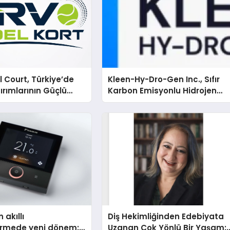
 Court, Türkiye’de
Kleen-Hy-Dro-Gen Inc., Sıfır
ırımlarının Güçlü
Karbon Emisyonlu Hidrojen
Olmayı Sürdürüyor
Isıtma Teknolojisinde ISO ve
TSSA Düzenleyici Onaylarını
Aldı
 akıllı
Diş Hekimliğinden Edebiyata
dirmede yeni dönem:
Uzanan Çok Yönlü Bir Yaşam: