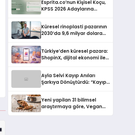
Esprita.co’nun Kişisel Koçu,
KPSS 2026 Adaylarına
Haftalık Çalışma Programı
Kuruyor
Küresel rinoplasti pazarının
2030’da 9,6 milyar dolara
ulaşması bekleniyor
Türkiye’den küresel pazara:
ShopinX, dijital ekonomi ile
gerçek dünya alışverişini bir
araya getirmeyi hedefliyor
Ayla Selvi Kayıp Anıları
Şarkıya Dönüştürdü: “Kayıp
Kasetler 1” 31 Temmuz’da
Yayında
Yeni yapilan 31 bilimsel
araştırmaya göre, Vegan
Köpek Maması ve Vegan
Kedi Mamasının İyi
Sindirildiğini Ortaya Koydu