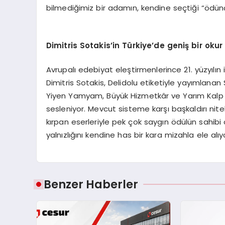
bilmediğimiz bir adamın, kendine seçtiği “ödün
Dimitris Sotakis
’
in T
ürkiye
’
de geniş bir okur
Avrupalı edebiyat eleştirmenlerince 21. yüzyılın
Dimitris Sotakis, Delidolu etiketiyle yayımlanan
Yiyen Yamyam, Büyük Hizmetkâr ve Yarım Kalp isim
sesleniyor. Mevcut sisteme karşı başkaldırı ni
kırpan eserleriyle pek çok saygın ödülün sahibi o
yalnızlığını kendine has bir kara mizahla ele alıy
Benzer Haberler