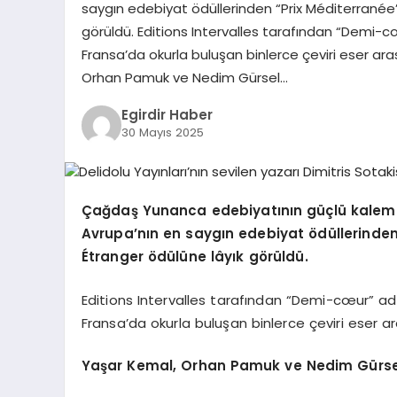
saygın edebiyat ödüllerinden “Prix Méditerranée
görüldü. Editions Intervalles tarafından “Demi-c
Fransa’da okurla buluşan binlerce çeviri eser ar
Orhan Pamuk ve Nedim Gürsel…
Egirdir Haber
30 Mayıs 2025
Çağdaş Yunanca edebiyatının güçlü kalemle
Avrupa
’
nın en saygın edebiyat
ö
düllerinde
É
tranger
ö
dülü
ne l
âyık g
ö
rüldü.
Editions Intervalles tarafından “Demi-cœur” a
Fransa’da okurla buluşan binlerce çeviri eser a
Yaşar Kemal, Orhan Pamuk ve Nedim Gürsel