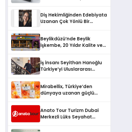
dönem: Madoka Plus
Türkiye’de
Diş Hekimliğinden Edebiyata
Uzanan Çok Yönlü Bir
Yaşam: Yeşim Şahin Yaman
Beylikdüzü’nde Beylik
İşkembe, 20 Yıldır Kalite ve
Lezzetin Değişmeyen Adresi
İş İnsanı Seyithan Hanoğlu
Türkiye’yi Uluslararası
Arenada Tanıtmayı
Hedefliyor
Mirabellix, Türkiye’den
dünyaya uzanan güçlü
büyümesini sürdürüyor
Anato Tour Turizm Dubai
Merkezli Lüks Seyahat
Hizmetleriyle Küresel
Turizmde Öne Çıkıyor