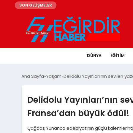
SON GELİŞMELER
DÜNYA
EĞITIM
Ana Sayfa
Yaşam
Delidolu Yayınları’nın sevilen ya
Delidolu Yayınları’nın sev
Fransa’dan büyük ödül!
Çağdaş Yunanca edebiyatının güçlü kalemlerinden