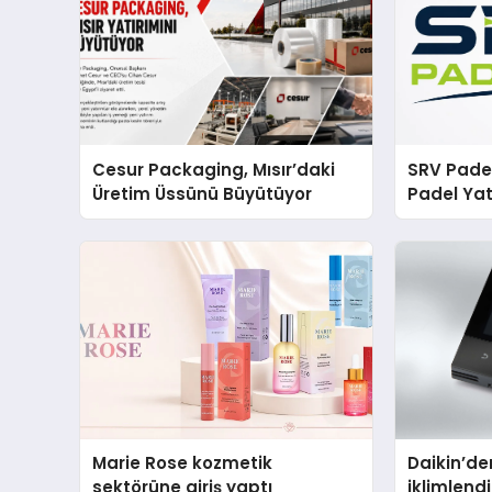
Cesur Packaging, Mısır’daki
SRV Padel
Üretim Üssünü Büyütüyor
Padel Yat
Markası 
Marie Rose kozmetik
Daikin’den
sektörüne giriş yaptı
iklimlen