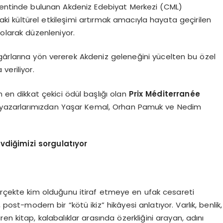
 kentinde bulunan Akdeniz Edebiyat Merkezi (CML)
aki kültürel etkileşimi artırmak amacıyla hayata geçirilen
 olarak düzenleniyor.
gârlarına yön vererek Akdeniz geleneğini yücelten bu özel
veriliyor.
 en dikkat çekici ödül başlığı olan
Prix M
é
diterran
é
e
a yazarlarımızdan Yaşar Kemal, Orhan Pamuk ve Nedim
vdiğimizi sorgulatıyor
erçekte kim olduğunu itiraf etmeye en ufak cesareti
 post-modern bir “kötü ikiz” hikâyesi anlatıyor. Varlık, benlik,
n kitap, kalabalıklar arasında özerkliğini arayan, adını