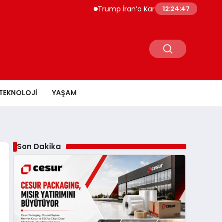
Trump İran’a Karşı Güçlü Konumdayız Aç
12:24:48
TEKNOLOJI
YAŞAM
Son Dakika