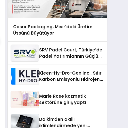
Cesur Packaging, Mısır’daki Üretim
Üssünü Büyütüyor
SRV Padel Court, Türkiye’de
Padel Yatırımlarının Güçlü
Markası Olmayı Sürdürüyor
Kleen-Hy-Dro-Gen Inc., Sıfır
Karbon Emisyonlu Hidrojen
Isıtma Teknolojisinde ISO ve
TSSA Düzenleyici Onaylarını
Marie Rose kozmetik
Aldı
sektörüne giriş yaptı
Daikin’den akıllı
iklimlendirmede yeni