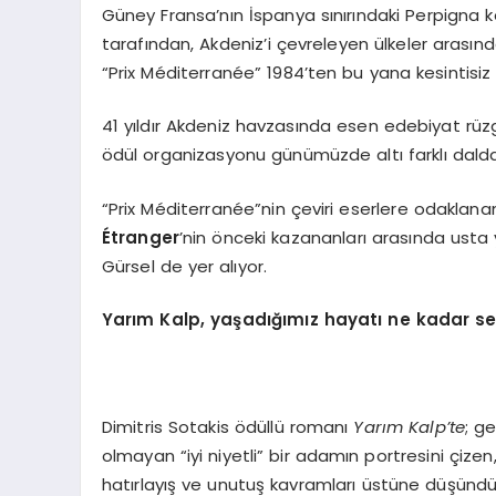
Güney Fransa’nın İspanya sınırındaki Perpigna
tarafından, Akdeniz’i çevreleyen ülkeler arasınd
“Prix Méditerranée” 1984’ten bu yana kesintisiz
41 yıldır Akdeniz havzasında esen edebiyat rüz
ödül organizasyonu günümüzde altı farklı dalda 
“Prix Méditerranée”nin çeviri eserlere odaklanan
É
tranger
’nin önceki kazananları arasında ust
Gürsel de yer alıyor.
Yarım Kalp, yaşadığımız hayatı ne kadar se
Dimitris Sotakis ödüllü romanı
Yarı
m Kalp
’
te
; g
olmayan “iyi niyetli” bir adamın portresini çizen,
hatırlayış ve unutuş kavramları üstüne düşündüre