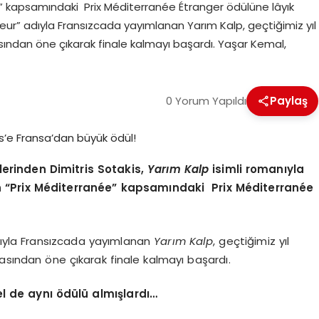
” kapsamındaki Prix Méditerranée Étranger ödülüne lâyık
œur” adıyla Fransızcada yayımlanan Yarım Kalp, geçtiğimiz yıl
asından öne çıkarak finale kalmayı başardı. Yaşar Kemal,
0 Yorum Yapıldı
Paylaş
rinden Dimitris Sotakis,
Yarı
m Kalp
isimli romanıyla
n
“
Prix M
é
diterran
é
e” kapsamındaki
Prix M
é
diterran
é
e
dıyla Fransızcada yayımlanan
Yarı
m Kalp
, geçtiğimiz yıl
rasından öne çıkarak finale kalmayı başardı.
 de aynı ödülü almışlardı…