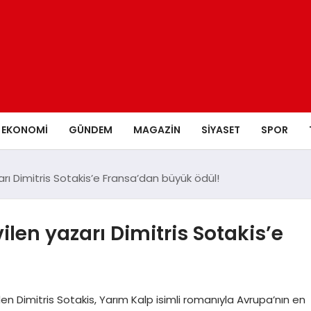
EKONOMI
GÜNDEM
MAGAZIN
SIYASET
SPOR
zarı Dimitris Sotakis’e Fransa’dan büyük ödül!
ilen yazarı Dimitris Sotakis’e
 Dimitris Sotakis, Yarım Kalp isimli romanıyla Avrupa’nın en