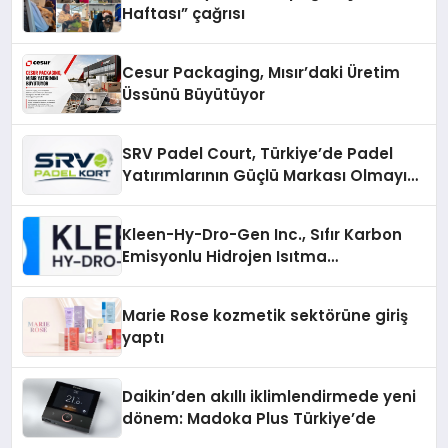
Haftası” çağrısı
Cesur Packaging, Mısır’daki Üretim
Üssünü Büyütüyor
SRV Padel Court, Türkiye’de Padel
Yatırımlarının Güçlü Markası Olmayı
Sürdürüyor
Kleen-Hy-Dro-Gen Inc., Sıfır Karbon
Emisyonlu Hidrojen Isıtma
Teknolojisinde ISO ve TSSA
Düzenleyici Onaylarını Aldı
Marie Rose kozmetik sektörüne giriş
yaptı
Daikin’den akıllı iklimlendirmede yeni
dönem: Madoka Plus Türkiye’de