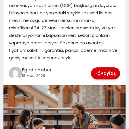
rezervasyon satışlarının (ODR) başladığını duyurdu.
Dünyanın dört bir yanındaki seçkin tesisleri ile her
SPOR
mevsime özgü deneyimler sunan marka,
misafirlerini 24-27 Mart tarihleri arasında kış ve yaz
TEKNOLOJI
destinasyonlarını kapsayan yeni sezon planlarını
yapmaya davet ediyor. Sezonun en avantajlı
YAŞAM
fiyatları, sabit TL garantisi, parçalı ödeme imkânı ve
geniş müsaitlik seçenekleriyle…
Egirdir Haber
Paylaş
18 Mart 2026