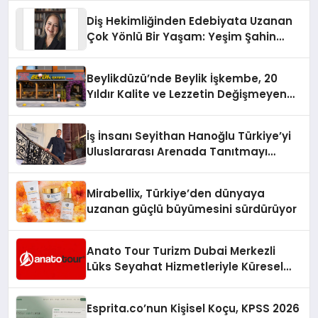
Diş Hekimliğinden Edebiyata Uzanan
Çok Yönlü Bir Yaşam: Yeşim Şahin
Yaman
Beylikdüzü’nde Beylik İşkembe, 20
Yıldır Kalite ve Lezzetin Değişmeyen
Adresi
İş İnsanı Seyithan Hanoğlu Türkiye’yi
Uluslararası Arenada Tanıtmayı
Hedefliyor
Mirabellix, Türkiye’den dünyaya
uzanan güçlü büyümesini sürdürüyor
Anato Tour Turizm Dubai Merkezli
Lüks Seyahat Hizmetleriyle Küresel
Turizmde Öne Çıkıyor
Esprita.co’nun Kişisel Koçu, KPSS 2026