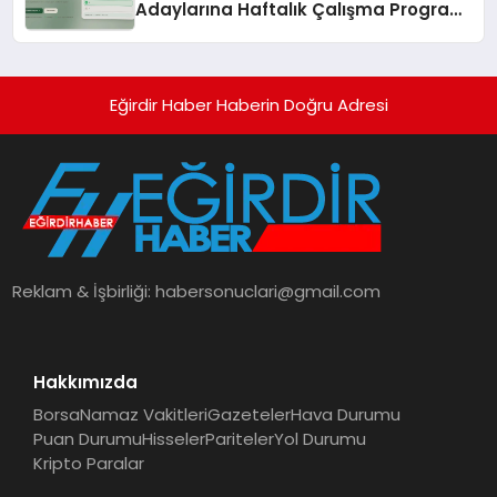
Adaylarına Haftalık Çalışma Programı
Kuruyor
Eğirdir Haber Haberin Doğru Adresi
Reklam & İşbirliği:
habersonuclari@gmail.com
Hakkımızda
Borsa
Namaz Vakitleri
Gazeteler
Hava Durumu
Puan Durumu
Hisseler
Pariteler
Yol Durumu
Kripto Paralar