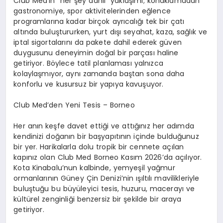
Club Med’in “her şey dahil” yaklaşımı; konaklamadan
gastronomiye, spor aktivitelerinden eğlence
programlarına kadar birçok ayrıcalığı tek bir çatı
altında buluştururken, yurt dışı seyahat, kaza, sağlık ve
iptal sigortalarını da pakete dahil ederek güven
duygusunu deneyimin doğal bir parçası haline
getiriyor. Böylece tatil planlaması yalnızca
kolaylaşmıyor, aynı zamanda baştan sona daha
konforlu ve kusursuz bir yapıya kavuşuyor.
Club Med’den Yeni Tesis – Borneo
Her anın keşfe davet ettiği ve attığınız her adımda
kendinizi doğanın bir başyapıtının içinde bulduğunuz
bir yer. Harikalarla dolu tropik bir cennete açılan
kapınız olan Club Med Borneo Kasım 2026’da açılıyor.
Kota Kinabalu’nun kalbinde, yemyeşil yağmur
ormanlarının Güney Çin Denizi’nin ışıltılı mavilikleriyle
buluştuğu bu büyüleyici
tesis
, huzuru, macerayı ve
kültürel zenginliği
benzersiz bir şekilde bir araya
getiriyor.