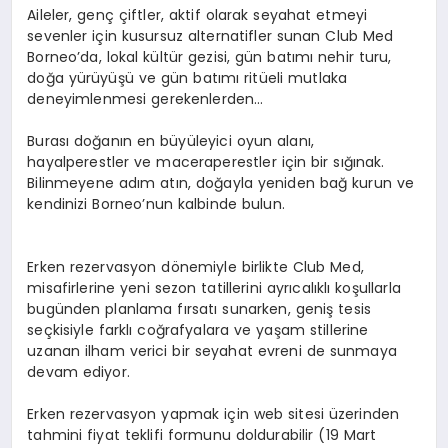
Aileler, genç çiftler, aktif olarak seyahat etmeyi
sevenler için kusursuz alternatifler sunan Club Med
Borneo’da, lokal kültür gezisi, gün batımı nehir turu,
doğa yürüyüşü
ve
gün batımı ritüeli
mutlaka
deneyimlenmesi gerekenlerden…
Burası doğanın en büyüleyici oyun alanı,
hayalperestler ve maceraperestler için bir sığınak.
Bilinmeyene adım atın, doğayla yeniden bağ kurun ve
kendinizi Borneo’nun kalbinde bulun.
Erken rezervasyon dönemiyle birlikte Club Med,
misafirlerine yeni sezon tatillerini ayrıcalıklı koşullarla
bugünden planlama fırsatı sunarken, geniş tesis
seçkisiyle farklı coğrafyalara ve yaşam stillerine
uzanan ilham verici bir seyahat evreni de sunmaya
devam ediyor.
Erken rezervasyon yapmak için web sitesi
üzerinden
tahmini fiyat
teklifi
formunu doldurabilir
(19 Mart