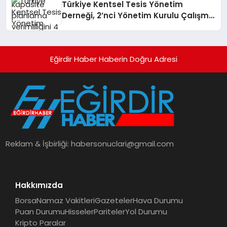
Türkiye Kentsel Tesis Yönetim
Derneği, 2’nci Yönetim Kurulu Çalışma
Kampı düzenlendi
Eğirdir Haber Haberin Doğru Adresi
Reklam & İşbirliği:
habersonuclari@gmail.com
Hakkımızda
Borsa
Namaz Vakitleri
Gazeteler
Hava Durumu
Puan Durumu
Hisseler
Pariteler
Yol Durumu
Kripto Paralar