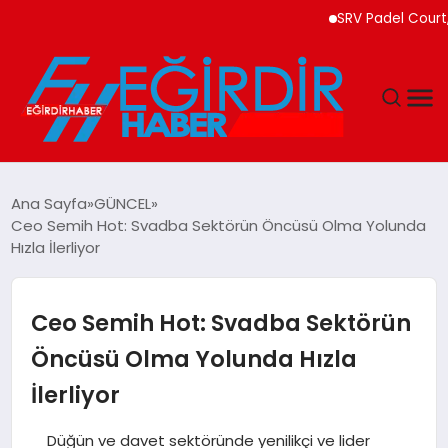
SRV Padel Court, T
DÜNYA
Ana Sayfa
GÜNCEL
Ceo Semih Hot: Svadba Sektörün Öncüsü Olma Yolunda
EĞITIM
Hızla İlerliyor
EKONOMI
Ceo Semih Hot: Svadba Sektörün
GÜNDEM
Öncüsü Olma Yolunda Hızla
İlerliyor
MAGAZIN
Düğün ve davet sektöründe yenilikçi ve lider
SIYASET