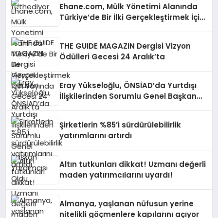
Ehane.com, Mülk Yönetimi Alanında
Türkiye’de Bir İlki Gerçekleştirmek İçin
Yayında
THE GUIDE MAGAZIN Dergisi Vizyon
Ödülleri Gecesi 24 Aralık’ta
Eray Yükseloğlu, ÖNSİAD’da Yurtdışı
İlişkilerinden Sorumlu Genel Başkan
Yardımcısı Oldu
Şirketlerin %85’i sürdürülebilirlik
yatırımlarını artırdı
Altın tutkunları dikkat! Uzmanı değerli
maden yatırımcılarını uyardı!
Almanya, yaşlanan nüfusun yerine
nitelikli göçmenlere kapılarını açıyor