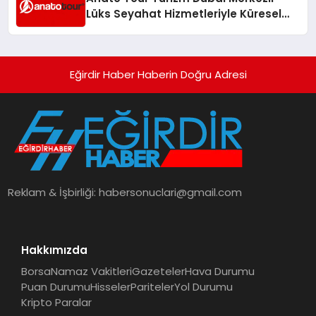
Lüks Seyahat Hizmetleriyle Küresel
Turizmde Öne Çıkıyor
Eğirdir Haber Haberin Doğru Adresi
Reklam & İşbirliği:
habersonuclari@gmail.com
Hakkımızda
Borsa
Namaz Vakitleri
Gazeteler
Hava Durumu
Puan Durumu
Hisseler
Pariteler
Yol Durumu
Kripto Paralar