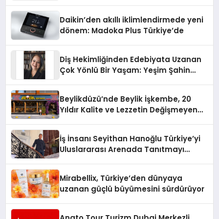
Daikin’den akıllı iklimlendirmede yeni
dönem: Madoka Plus Türkiye’de
Diş Hekimliğinden Edebiyata Uzanan
Çok Yönlü Bir Yaşam: Yeşim Şahin
Yaman
Beylikdüzü’nde Beylik İşkembe, 20
Yıldır Kalite ve Lezzetin Değişmeyen
Adresi
İş İnsanı Seyithan Hanoğlu Türkiye’yi
Uluslararası Arenada Tanıtmayı
Hedefliyor
Mirabellix, Türkiye’den dünyaya
uzanan güçlü büyümesini sürdürüyor
Anato Tour Turizm Dubai Merkezli