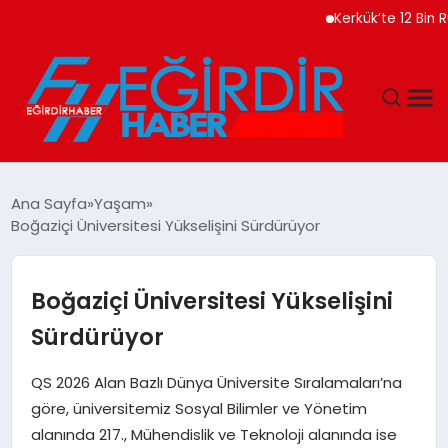
Kerkük’te 12 Bin Ruhsatsız
DÜNYA
Ana Sayfa
Yaşam
Boğaziçi Üniversitesi Yükselişini Sürdürüyor
EĞITIM
EKONOMI
Boğaziçi Üniversitesi Yükselişini
Sürdürüyor
GÜNDEM
QS 2026 Alan Bazlı Dünya Üniversite Sıralamaları’na
MAGAZIN
göre, üniversitemiz Sosyal Bilimler ve Yönetim
alanında 217., Mühendislik ve Teknoloji alanında ise
SIYASET