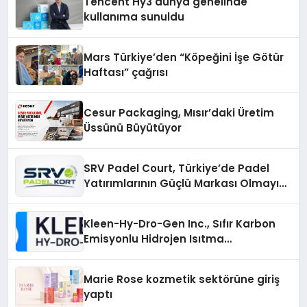
Tencent Hy3 dünya genelinde
kullanıma sunuldu
Mars Türkiye’den “Köpeğini İşe Götür
Haftası” çağrısı
Cesur Packaging, Mısır’daki Üretim
Üssünü Büyütüyor
SRV Padel Court, Türkiye’de Padel
Yatırımlarının Güçlü Markası Olmayı
Sürdürüyor
Kleen-Hy-Dro-Gen Inc., Sıfır Karbon
Emisyonlu Hidrojen Isıtma
Teknolojisinde ISO ve TSSA
Düzenleyici Onaylarını Aldı
Marie Rose kozmetik sektörüne giriş
yaptı