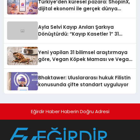
Türkiye’den küresel pazara: ShopinX,
dijital ekonomi ile gerçek dünya
alışverişini bir araya getirmeyi
hedefliyor
Ayla Selvi Kayıp Anıları Şarkıya
Dönüştürdü: “Kayıp Kasetler 1” 31
Temmuz’da Yayında
Yeni yapilan 31 bilimsel araştırmaya
göre, Vegan Köpek Maması ve Vegan
Kedi Mamasının İyi Sindirildiğini
Ortaya Koydu
Bhaktawer: Uluslararası hukuk Filistin
konusunda çifte standart uyguluyor
Eğirdir Haber Haberin Doğru Adresi