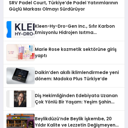
SRV Padel Court, Türkiye’de Padel Yatırımlarının
Güçlü Markası Olmayı Sürdürüyor
Kleen-Hy-Dro-Gen Inc., Sıfır Karbon
Emisyonlu Hidrojen Isıtma
Teknolojisinde ISO ve TSSA
Düzenleyici Onaylarını Aldı
Marie Rose kozmetik sektörüne giriş
yaptı
Daikin’den akıllı iklimlendirmede yeni
dönem: Madoka Plus Türkiye’de
Diş Hekimliğinden Edebiyata Uzanan
Çok Yönlü Bir Yaşam: Yeşim Şahin
Yaman
Beylikdüzü’nde Beylik İşkembe, 20
Yıldır Kalite ve Lezzetin Değişmeyen