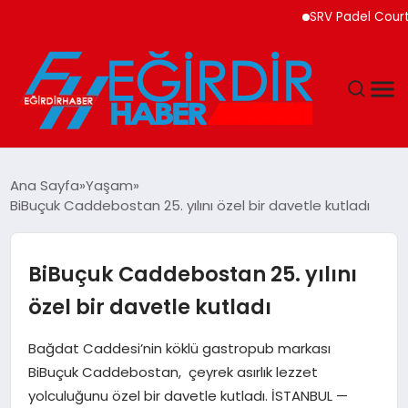
SRV Padel Court, Türkiy
DÜNYA
Ana Sayfa
Yaşam
BiBuçuk Caddebostan 25. yılını özel bir davetle kutladı
EĞITIM
EKONOMI
BiBuçuk Caddebostan 25. yılını
özel bir davetle kutladı
GÜNDEM
Bağdat Caddesi’nin köklü gastropub markası
MAGAZIN
BiBuçuk Caddebostan, çeyrek asırlık lezzet
yolculuğunu özel bir davetle kutladı. İSTANBUL —
SIYASET