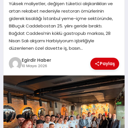
Yüksek maliyetler, değişen tüketici alışkanlıkları ve
artan rekabet nedeniyle restoran ömürlerinin
SPOR
giderek kısaldığı İstanbul yeme-içme sektöründe,
BiBuçuk Caddebostan 25. yılını geride bıraktı.
TEKNOLOJI
Bağdat Caddesi’nin köklü gastropub markası, 28
Nisan Salı akşamı Harbiyiyorum işbirliğiyle
YAŞAM
düzenlenen özel davette iş, basın…
Egirdir Haber
Paylaş
10 Mayıs 2026