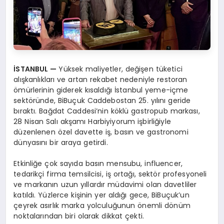
İSTANBUL —
Yüksek maliyetler, değişen tüketici
alışkanlıkları ve artan rekabet nedeniyle restoran
ömürlerinin giderek kısaldığı İstanbul yeme-içme
sektöründe, BiBuçuk Caddebostan 25. yılını geride
bıraktı. Bağdat Caddesi’nin köklü gastropub markası,
28 Nisan Salı akşamı Harbiyiyorum işbirliğiyle
düzenlenen özel davette iş, basın ve gastronomi
dünyasını bir araya getirdi.
Etkinliğe çok sayıda basın mensubu, influencer,
tedarikçi firma temsilcisi, iş ortağı, sektör profesyoneli
ve markanın uzun yıllardır müdavimi olan davetliler
katıldı. Yüzlerce kişinin yer aldığı gece, BiBuçuk’un
çeyrek asırlık marka yolculuğunun önemli dönüm
noktalarından biri olarak dikkat çekti.