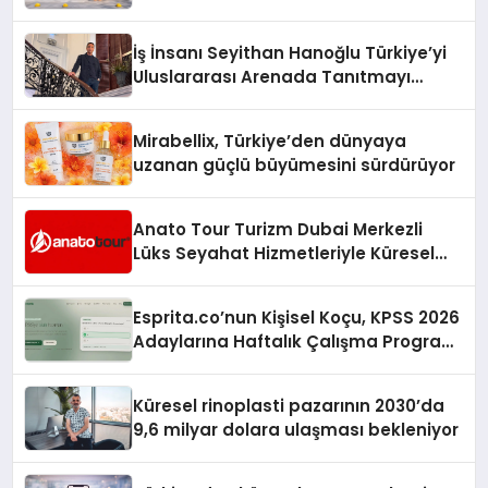
Adresi
İş İnsanı Seyithan Hanoğlu Türkiye’yi
Uluslararası Arenada Tanıtmayı
Hedefliyor
Mirabellix, Türkiye’den dünyaya
uzanan güçlü büyümesini sürdürüyor
Anato Tour Turizm Dubai Merkezli
Lüks Seyahat Hizmetleriyle Küresel
Turizmde Öne Çıkıyor
Esprita.co’nun Kişisel Koçu, KPSS 2026
Adaylarına Haftalık Çalışma Programı
Kuruyor
Küresel rinoplasti pazarının 2030’da
9,6 milyar dolara ulaşması bekleniyor