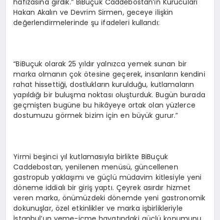
hafızasına girdik.” BiBuçuk Caddebostan’ın Kurucuları
Hakan Akalın ve Devrim Sirmen, geceye ilişkin
değerlendirmelerinde şu ifadeleri kullandı:
“BiBuçuk olarak 25 yıldır yalnızca yemek sunan bir
marka olmanın çok ötesine geçerek, insanların kendini
rahat hissettiği, dostlukların kurulduğu, kutlamaların
yapıldığı bir buluşma noktası oluşturduk. Bugün burada
geçmişten bugüne bu hikâyeye ortak olan yüzlerce
dostumuzu görmek bizim için en büyük gurur.”
Yirmi beşinci yıl kutlamasıyla birlikte BiBuçuk
Caddebostan, yenilenen menüsü, güncellenen
gastropub yaklaşımı ve güçlü müdavim kitlesiyle yeni
döneme iddialı bir giriş yaptı. Çeyrek asırdır hizmet
veren marka, önümüzdeki dönemde yeni gastronomik
dokunuşlar, özel etkinlikler ve marka işbirlikleriyle
İstanbul’un yeme-içme hayatındaki güçlü konumunu