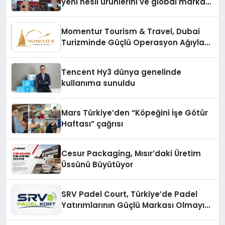
yeni nesil ürünlerini ve global marka
vizyonunu sergiledi
Momentur Tourism & Travel, Dubai
Turizminde Güçlü Operasyon Ağıyla
Fark Yaratıyor
Tencent Hy3 dünya genelinde
kullanıma sunuldu
Mars Türkiye’den “Köpeğini İşe Götür
Haftası” çağrısı
Cesur Packaging, Mısır’daki Üretim
Üssünü Büyütüyor
SRV Padel Court, Türkiye’de Padel
Yatırımlarının Güçlü Markası Olmayı
Sürdürüyor