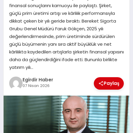
finansal sonuçlarını kamuoyu ile paylaştı. Şirket,
güçlü prim üretimi artışı ve kârlılık performansıyla
SPOR
dikkat çeken bir yılı geride bıraktı. Bereket Sigorta
Grubu Genel Müdürü Faruk Gökçen, 2025 yılı
TEKNOLOJI
değerlendirmesinde, prim üretiminde sürdürülen
güçlü büyümenin yanı sıra aktif büyüklük ve net
YAŞAM
kârlılıkta kaydedilen artışlarla şirketin finansal yapısını
daha da güçlendirdiğini ifade etti. Bununla birlikte
yatırım yılı…
Egirdir Haber
Paylaş
07 Nisan 2026