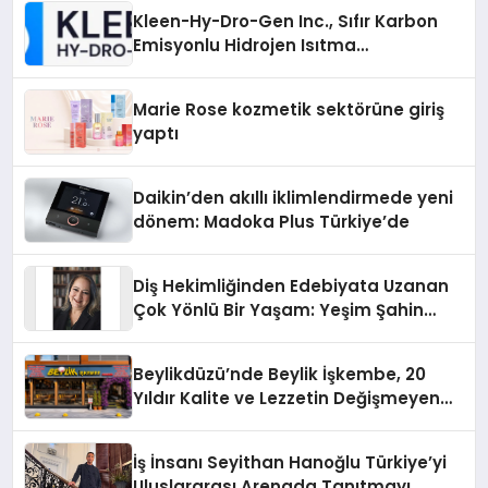
Kleen-Hy-Dro-Gen Inc., Sıfır Karbon
Emisyonlu Hidrojen Isıtma
Teknolojisinde ISO ve TSSA
Düzenleyici Onaylarını Aldı
Marie Rose kozmetik sektörüne giriş
yaptı
Daikin’den akıllı iklimlendirmede yeni
dönem: Madoka Plus Türkiye’de
Diş Hekimliğinden Edebiyata Uzanan
Çok Yönlü Bir Yaşam: Yeşim Şahin
Yaman
Beylikdüzü’nde Beylik İşkembe, 20
Yıldır Kalite ve Lezzetin Değişmeyen
Adresi
İş İnsanı Seyithan Hanoğlu Türkiye’yi
Uluslararası Arenada Tanıtmayı