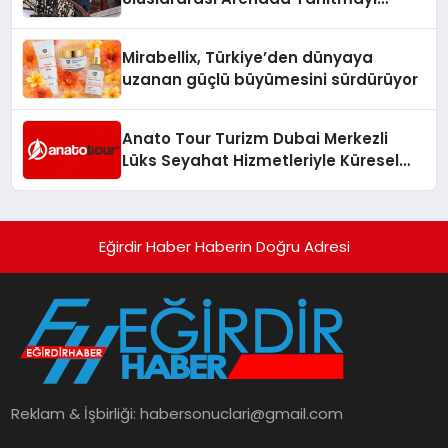
Hedefliyor
Mirabellix, Türkiye’den dünyaya
uzanan güçlü büyümesini sürdürüyor
Anato Tour Turizm Dubai Merkezli
Lüks Seyahat Hizmetleriyle Küresel
Turizmde Öne Çıkıyor
Eğirdir Haber Haberin Doğru Adresi
Reklam & İşbirliği:
habersonuclari@gmail.com