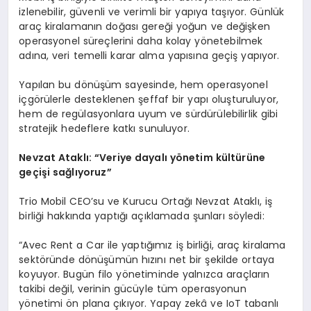
izlenebilir, güvenli ve verimli bir yapıya taşıyor. Günlük
araç kiralamanın doğası gereği yoğun ve değişken
operasyonel süreçlerini daha kolay yönetebilmek
adına, veri temelli karar alma yapısına geçiş yapıyor.
Yapılan bu dönüşüm sayesinde, hem operasyonel
içgörülerle desteklenen şeffaf bir yapı oluşturuluyor,
hem de regülasyonlara uyum ve sürdürülebilirlik gibi
stratejik hedeflere katkı sunuluyor.
Nevzat Ataklı:
“
Veriye dayalı y
ö
netim kültürüne
geçişi sağlıyoruz”
Trio Mobil CEO’su ve Kurucu Ortağı Nevzat Ataklı, iş
birliği hakkında yaptığı açıklamada şunları söyledi:
“Avec Rent a Car ile yaptığımız iş birliği, araç kiralama
sektöründe dönüşümün hızını net bir şekilde ortaya
koyuyor. Bugün filo yönetiminde yalnızca araçların
takibi değil, verinin gücüyle tüm operasyonun
yönetimi ön plana çıkıyor. Yapay zekâ ve IoT tabanlı