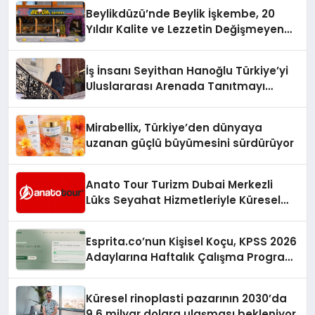
Beylikdüzü’nde Beylik İşkembe, 20
Yıldır Kalite ve Lezzetin Değişmeyen
Adresi
İş İnsanı Seyithan Hanoğlu Türkiye’yi
Uluslararası Arenada Tanıtmayı
Hedefliyor
Mirabellix, Türkiye’den dünyaya
uzanan güçlü büyümesini sürdürüyor
Anato Tour Turizm Dubai Merkezli
Lüks Seyahat Hizmetleriyle Küresel
Turizmde Öne Çıkıyor
Esprita.co’nun Kişisel Koçu, KPSS 2026
Adaylarına Haftalık Çalışma Programı
Kuruyor
Küresel rinoplasti pazarının 2030’da
9,6 milyar dolara ulaşması bekleniyor