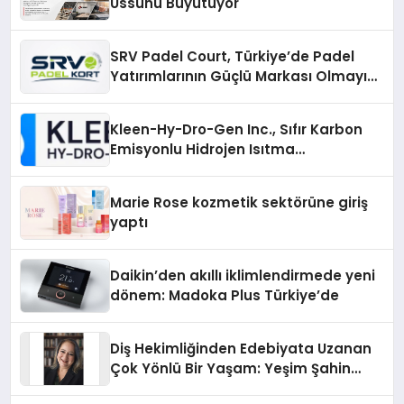
Üssünü Büyütüyor
SRV Padel Court, Türkiye’de Padel
Yatırımlarının Güçlü Markası Olmayı
Sürdürüyor
Kleen-Hy-Dro-Gen Inc., Sıfır Karbon
Emisyonlu Hidrojen Isıtma
Teknolojisinde ISO ve TSSA
Düzenleyici Onaylarını Aldı
Marie Rose kozmetik sektörüne giriş
yaptı
Daikin’den akıllı iklimlendirmede yeni
dönem: Madoka Plus Türkiye’de
Diş Hekimliğinden Edebiyata Uzanan
Çok Yönlü Bir Yaşam: Yeşim Şahin
Yaman