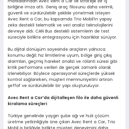
markalarından Avec Rent a Car ile stratejik bir iş
birliğine imza attı. Geniş araç filosunu daha verimli,
güvenli ve sürdürülebilir şekilde yönetmek isteyen
Avec Rent a Car, bu kapsamda Trio Mobil’in yapay
zeka destekli telematik ve veri analizi teknolojilerini
devreye aldı. CAN Bus destekli sistemlerin de test
süreciyle birlikte entegrasyonu için hazırlıklar sürüyor.
Bu dijital dönüşüm sayesinde araçların yalnızca
konumu değil; hız limitlerine uyum, bölge giriş çıkış
alarmları, geçmiş hareket analizi ve rölanti süresi gibi
kritik performans verileri de gerçek zamanlı olarak
izlenebiliyor. Böylece operasyonel süreçlerde yüksek
kontrol sağlanırken, müşteri memnuniyetini artıran
şeffaf ve sürdürülebilir bir yapı oluşturuluyor.
Avec Rent a Car’
da
dijitalleşen filo ile daha güvenli
kiralama süreçleri
Türkiye genelinde yaygın şube ağı ve hızlı çözüm
üretme yetkinliğiyle öne çıkan Avec Rent a Car, Trio
Mobil iş birliğiyle birlikte müşteri deneyimini daha