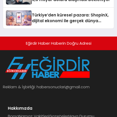
Türkiye’den küresel pazara: ShopinX,
dijital ekonomi ile gerçek dünya
alışverişini bir araya getirmeyi
hedefliyor
Eğirdir Haber Haberin Doğru Adresi
Reklam & İşbirliği:
habersonuclari@gmail.com
Hakkımızda
Borsa
Namaz Vakitleri
Gazeteler
Hava Durumu