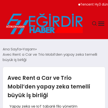
Tencent Hy3 dünya gen
DÜNYA
Ana Sayfa
Yaşam
Avec Rent a Car ve Trio Mobil’den yapay zeka temelli
EĞITIM
büyük iş birliği
EKONOMI
Avec Rent a Car ve Trio
GÜNDEM
Mobil’den yapay zeka temelli
büyük iş birliği
MAGAZIN
Yapay zeka ve IoT tabanlı filo yönetim
SIYASET