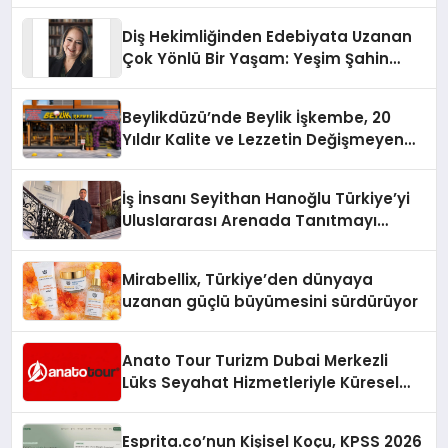
Diş Hekimliğinden Edebiyata Uzanan
Çok Yönlü Bir Yaşam: Yeşim Şahin
Yaman
Beylikdüzü’nde Beylik İşkembe, 20
Yıldır Kalite ve Lezzetin Değişmeyen
Adresi
İş İnsanı Seyithan Hanoğlu Türkiye’yi
Uluslararası Arenada Tanıtmayı
Hedefliyor
Mirabellix, Türkiye’den dünyaya
uzanan güçlü büyümesini sürdürüyor
Anato Tour Turizm Dubai Merkezli
Lüks Seyahat Hizmetleriyle Küresel
Turizmde Öne Çıkıyor
Esprita.co’nun Kişisel Koçu, KPSS 2026