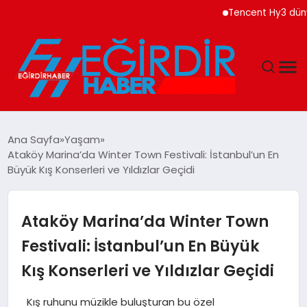
Tencent Hy3 dünya ge
DÜNYA
Ana Sayfa
Yaşam
Ataköy Marina’da Winter Town Festivali: İstanbul’un En
EĞITIM
Büyük Kış Konserleri ve Yıldızlar Geçidi
EKONOMI
Ataköy Marina’da Winter Town
GÜNDEM
Festivali: İstanbul’un En Büyük
Kış Konserleri ve Yıldızlar Geçidi
MAGAZIN
Kış ruhunu müzikle buluşturan bu özel
SIYASET