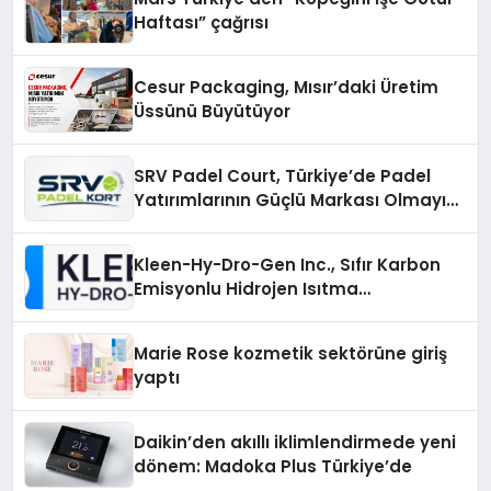
Haftası” çağrısı
Cesur Packaging, Mısır’daki Üretim
Üssünü Büyütüyor
SRV Padel Court, Türkiye’de Padel
Yatırımlarının Güçlü Markası Olmayı
Sürdürüyor
Kleen-Hy-Dro-Gen Inc., Sıfır Karbon
Emisyonlu Hidrojen Isıtma
Teknolojisinde ISO ve TSSA
Düzenleyici Onaylarını Aldı
Marie Rose kozmetik sektörüne giriş
yaptı
Daikin’den akıllı iklimlendirmede yeni
dönem: Madoka Plus Türkiye’de