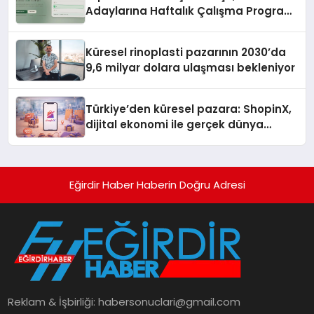
Adaylarına Haftalık Çalışma Programı
Kuruyor
Küresel rinoplasti pazarının 2030’da
9,6 milyar dolara ulaşması bekleniyor
Türkiye’den küresel pazara: ShopinX,
dijital ekonomi ile gerçek dünya
alışverişini bir araya getirmeyi
hedefliyor
Eğirdir Haber Haberin Doğru Adresi
Reklam & İşbirliği:
habersonuclari@gmail.com