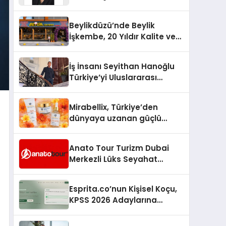
Yaşam: Yeşim Şahin Yaman
Beylikdüzü’nde Beylik
İşkembe, 20 Yıldır Kalite ve
Lezzetin Değişmeyen Adresi
İş İnsanı Seyithan Hanoğlu
Türkiye’yi Uluslararası
Arenada Tanıtmayı
Hedefliyor
Mirabellix, Türkiye’den
dünyaya uzanan güçlü
büyümesini sürdürüyor
Anato Tour Turizm Dubai
Merkezli Lüks Seyahat
Hizmetleriyle Küresel
Turizmde Öne Çıkıyor
Esprita.co’nun Kişisel Koçu,
KPSS 2026 Adaylarına
Haftalık Çalışma Programı
Kuruyor