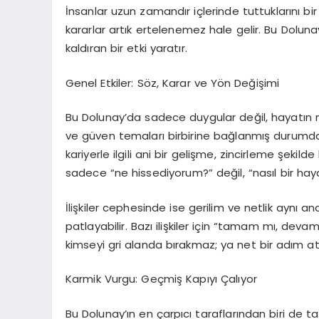
İnsanlar uzun zamandır içlerinde tuttuklarını bir
kararlar artık ertelenemez hale gelir. Bu Dolun
kaldıran bir etki yaratır
.
Genel Etkiler: Söz, Karar ve Yön Değişimi
Bu Dolunay’da sadece duygular değil, hayatın mad
ve güven temaları birbirine bağlanmış durumda. Bir
kariyerle ilgili ani bir gelişme, zincirleme şekilde
sadece “ne hissediyorum?” değil,
“nasıl bir ha
İlişkiler cephesinde ise gerilim ve netlik aynı an
patlayabilir. Bazı ilişkiler için “tamam mı, de
kimseyi gri alanda bırakmaz; ya net bir adım atı
Karmik Vurgu: Geçmiş Kapıyı Çalıyor
Bu Dolunay’ın en çarpıcı taraflarından biri de ta