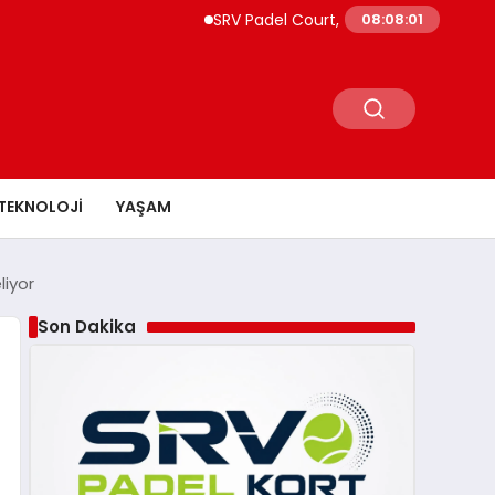
SRV Padel Court, Türkiye’de Padel Yatırımla
08:08:02
TEKNOLOJI
YAŞAM
liyor
Son Dakika