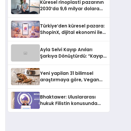
Küresel rinoplasti pazarının
2030’da 9,6 milyar dolara
ulaşması bekleniyor
Türkiye’den küresel pazara:
ShopinX, dijital ekonomi ile
gerçek dünya alışverişini bir
araya getirmeyi hedefliyor
Ayla Selvi Kayıp Anıları
Şarkıya Dönüştürdü: “Kayıp
Kasetler 1” 31 Temmuz’da
Yayında
Yeni yapilan 31 bilimsel
araştırmaya göre, Vegan
Köpek Maması ve Vegan
Kedi Mamasının İyi
Bhaktawer: Uluslararası
Sindirildiğini Ortaya Koydu
hukuk Filistin konusunda
çifte standart uyguluyor