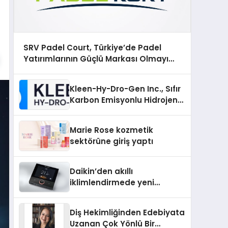
SRV Padel Court, Türkiye’de Padel
Yatırımlarının Güçlü Markası Olmayı
Sürdürüyor
Kleen-Hy-Dro-Gen Inc., Sıfır
Karbon Emisyonlu Hidrojen
Isıtma Teknolojisinde ISO ve
TSSA Düzenleyici Onaylarını
Marie Rose kozmetik
Aldı
sektörüne giriş yaptı
Daikin’den akıllı
iklimlendirmede yeni
dönem: Madoka Plus
Türkiye’de
Diş Hekimliğinden Edebiyata
Uzanan Çok Yönlü Bir