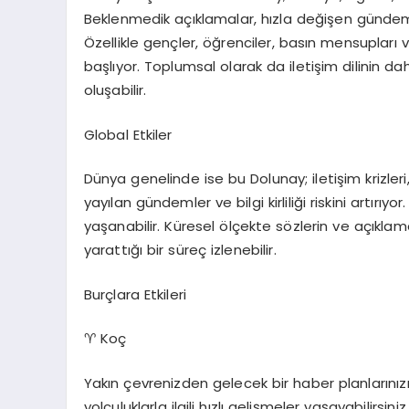
Beklenmedik açıklamalar, hızla değişen gündemle
Özellikle gençler, öğrenciler, basın mensupları 
başlıyor. Toplumsal olarak da iletişim dilinin dah
oluşabilir.
Global Etkiler
Dünya genelinde ise bu Dolunay; iletişim krizler
yayılan gündemler ve bilgi kirliliği riskini artırıyor
yaşanabilir. Küresel ölçekte sözlerin ve açıklama
yarattığı bir süreç izlenebilir.
Burçlara
Etkiler
i
♈
Koç
Yakın çevrenizden gelecek bir haber planlarınızı 
yolculuklarla ilgili hızlı gelişmeler yaşayabilirsiniz.