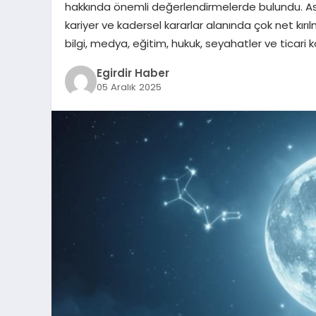
hakkında önemli değerlendirmelerde bulundu. Astro
kariyer ve kadersel kararlar alanında çok net kır
bilgi, medya, eğitim, hukuk, seyahatler ve ticari k
Egirdir Haber
05 Aralık 2025