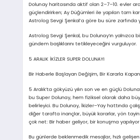
Dolunay haritasında aktif olan
2–7–10. evler ar
güçlendirirken;
Ay Düğümleri ile yapılan tam kar
Astrolog Sevgi Şenkal’a göre bu süre zarfında 
Astrolog Sevgi Şenkal, bu Dolunay’ın yalnızca bi
gündem başlıklarını tetikleyeceğini
vurguluyor.
5 ARALIK İKİZLER SUPER DOLUNAYI
Bir Haberle Başlayan Değişim, Bir Kararla Kapa
5 Aralık’ta gökyüzü yılın son ve en güçlü Dolun
bu Super Dolunay, hem fiziksel olarak daha büy
belirleyici. Bu Dolunay, İkizler–Yay hattında çalış
diğer tarafta inançlar, büyük kararlar, yön ta
çok net:
Bir haber geliyor, bir konuşma yapılıyo
Bu günlerde beklenmedik mesajlar, hızlı gelişen 