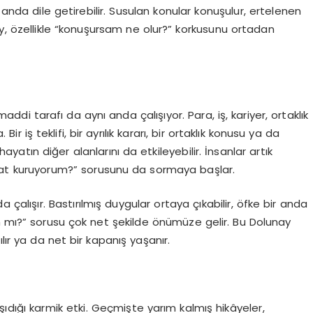
 anda dile getirebilir. Susulan konular konuşulur, ertelenen
ay, özellikle “konuşursam ne olur?” korkusunu ortadan
di tarafı da aynı anda çalışıyor. Para, iş, kariyer, ortaklık
 iş teklifi, bir ayrılık kararı, bir ortaklık konusu ya da
 hayatın diğer alanlarını da etkileyebilir. İnsanlar artık
yat kuruyorum?”
sorusunu da sormaya başlar.
da çalışır. Bastırılmış duygular ortaya çıkabilir, öfke bir anda
vam mı?” sorusu çok net şekilde önümüze gelir. Bu Dolunay
lır ya da net bir kapanış yaşanır.
şıdığı
karmik etki
. Geçmişte yarım kalmış hikâyeler,