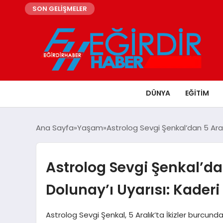
SON GELİŞMELER
DÜNYA
EĞITIM
Ana Sayfa
Yaşam
Astrolog Sevgi Şenkal’dan 5 Aralı
Astrolog Sevgi Şenkal’dan
Dolunay’ı Uyarısı: Kaderi
Astrolog Sevgi Şenkal, 5 Aralık’ta İkizler burcun