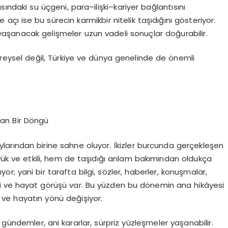
asındaki su üçgeni
, para–ilişki–kariyer bağlantısını
e açı
ise bu sürecin
karmik
bir nitelik taşıdığını gösteriyor.
yaşanacak gelişmeler uzun vadeli sonuçlar doğurabilir.
reysel değil,
Türkiye ve dünya genelinde de önemli
nan Bir Döngü
aylarından birine sahne oluyor. İkizler burcunda gerçekleşen
ük ve etkili, hem de taşıdığı anlam bakımından oldukça
ıyor; yani bir tarafta bilgi, sözler, haberler, konuşmalar,
yini ve hayat görüşü var. Bu yüzden bu dönemin ana hikâyesi
r ve hayatın yönü değişiyor.
gündemler, ani kararlar, sürpriz yüzleşmeler yaşanabilir.