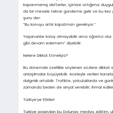
kapanmamış defterler, içimize attığımız duygular
da bir mesele tekrar gündeme gelir ve bu k
şunu der:
“Bu konuyu artık kapatman gerekiyor.”
Yaşananlar kolay olmayabilir ama öğretici olur.
gibi devam edemem” diyebilir.
Nelere Dikkat Etmeliyiz?
Bu dönemde özellikle söylenen sözlere dikkat etm
anlaşılmalar büyüyebilir. Aceleyle verilen kararla
dalgınlık artabilir. Trafikte, yolculuklarda ve g
zamanda beden de sinyal verebilir; ihmal edilen
Türkiye’ye Etkileri
Türkiye açısından bu Dolunay; medya, eğitim, ulaş