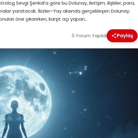
log Sevgi Şenkal’a göre bu Dolunay, iletişim, ilişkiler, para,
ılmalar yaratacak. İkizler–Yay aksında gerçekleşen Dolunay;
onuları öne çıkarırken, karşıt açı yapan…
0 Yorum Yapıldı
Paylaş