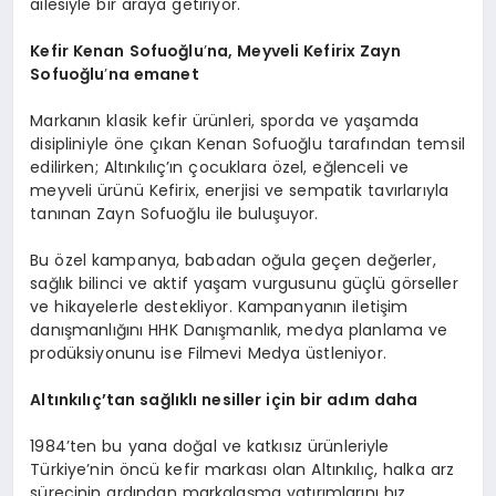
ailesiyle bir araya getiriyor.
Kefir Kenan Sofuoğlu
’
na, Meyveli Kefirix Zayn
Sofuoğlu
’
na emanet
Markanın klasik kefir ürünleri, sporda ve yaşamda
disipliniyle öne çıkan Kenan Sofuoğlu tarafından temsil
edilirken; Altınkılıç’ın çocuklara özel, eğlenceli ve
meyveli ürünü Kefirix, enerjisi ve sempatik tavırlarıyla
tanınan Zayn Sofuoğlu ile buluşuyor.
Bu özel kampanya, babadan oğula geçen değerler,
sağlık bilinci ve aktif yaşam vurgusunu güçlü görseller
ve hikayelerle destekliyor. Kampanyanın iletişim
danışmanlığını HHK Danışmanlık, medya planlama ve
prodüksiyonunu ise Filmevi Medya üstleniyor.
Altınkılıç’tan sağlıklı nesiller için bir adım daha
1984’ten bu yana doğal ve katkısız ürünleriyle
Türkiye’nin öncü kefir markası olan Altınkılıç, halka arz
sürecinin ardından markalaşma yatırımlarını hız