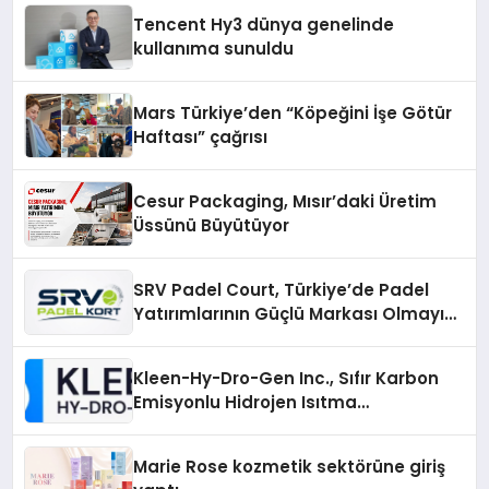
Tencent Hy3 dünya genelinde
kullanıma sunuldu
Mars Türkiye’den “Köpeğini İşe Götür
Haftası” çağrısı
Cesur Packaging, Mısır’daki Üretim
Üssünü Büyütüyor
SRV Padel Court, Türkiye’de Padel
Yatırımlarının Güçlü Markası Olmayı
Sürdürüyor
Kleen-Hy-Dro-Gen Inc., Sıfır Karbon
Emisyonlu Hidrojen Isıtma
Teknolojisinde ISO ve TSSA
Düzenleyici Onaylarını Aldı
Marie Rose kozmetik sektörüne giriş