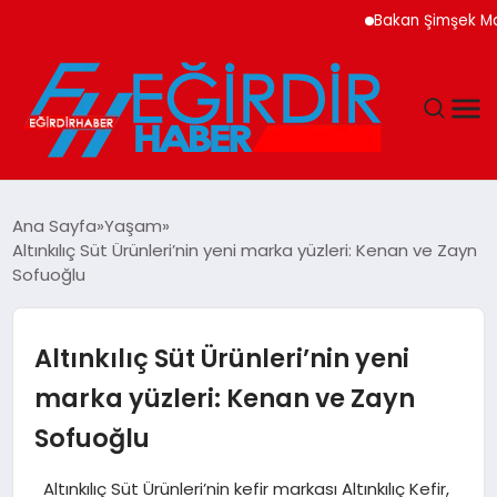
Bakan Şimşek Makroeko
DÜNYA
Ana Sayfa
Yaşam
Altınkılıç Süt Ürünleri’nin yeni marka yüzleri: Kenan ve Zayn
EĞITIM
Sofuoğlu
EKONOMI
Altınkılıç Süt Ürünleri’nin yeni
GÜNDEM
marka yüzleri: Kenan ve Zayn
Sofuoğlu
MAGAZIN
Altınkılıç Süt Ürünleri’nin kefir markası Altınkılıç Kefir,
SIYASET