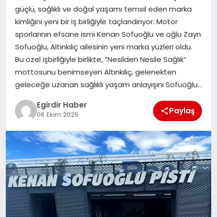
güçlü, sağlıklı ve doğal yaşamı temsil eden marka
kimliğini yeni bir iş birliğiyle taçlandırıyor. Motor
SPOR
sporlarının efsane ismi Kenan Sofuoğlu ve oğlu Zayn
Sofuoğlu, Altınkılıç ailesinin yeni marka yüzleri oldu.
TEKNOLOJI
Bu özel işbirliğiyle birlikte, “Nesilden Nesile Sağlık”
mottosunu benimseyen Altınkılıç, gelenekten
YAŞAM
geleceğe uzanan sağlıklı yaşam anlayışını Sofuoğlu…
Egirdir Haber
Paylaş
06 Ekim 2025