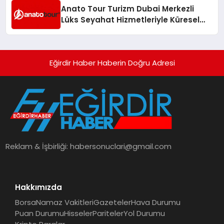
Anato Tour Turizm Dubai Merkezli
Lüks Seyahat Hizmetleriyle Küresel
Turizmde Öne Çıkıyor
Eğirdir Haber Haberin Doğru Adresi
Reklam & İşbirliği:
habersonuclari@gmail.com
Hakkımızda
Borsa
Namaz Vakitleri
Gazeteler
Hava Durumu
Puan Durumu
Hisseler
Pariteler
Yol Durumu